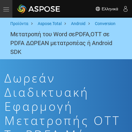
Ελληνικά
Toggle navigation
Προϊόντα
Aspose.Total
Android
Conversion
Μετατροπή του Word σεPDFA,OTT σε
PDFA ΔΩΡΕΑΝ μετατροπέας ή Android
SDK
Δωρεάν
Διαδικτυακή
Εφαρμογή
Μετατροπής OTT