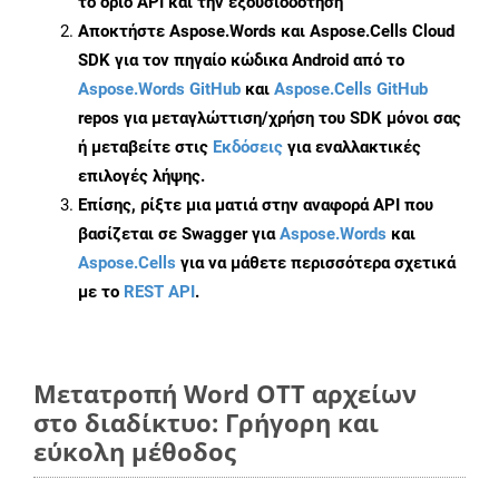
το όριο API και την εξουσιοδότηση
Αποκτήστε Aspose.Words και Aspose.Cells Cloud
SDK για τον πηγαίο κώδικα Android από το
Aspose.Words GitHub
και
Aspose.Cells GitHub
repos για μεταγλώττιση/χρήση του SDK μόνοι σας
ή μεταβείτε στις
Εκδόσεις
για εναλλακτικές
επιλογές λήψης.
Επίσης, ρίξτε μια ματιά στην αναφορά API που
βασίζεται σε Swagger για
Aspose.Words
και
Aspose.Cells
για να μάθετε περισσότερα σχετικά
με το
REST API
.
Μετατροπή Word OTT αρχείων
στο διαδίκτυο: Γρήγορη και
εύκολη μέθοδος