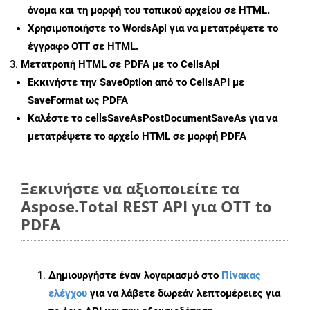
όνομα και τη μορφή του τοπικού αρχείου σε HTML.
Χρησιμοποιήστε το WordsApi για να μετατρέψετε το
έγγραφο OTT σε HTML.
Μετατροπή HTML σε PDFA με το CellsApi
Εκκινήστε την
SaveOption
από το CellsAPI με
SaveFormat ως PDFA
Καλέστε το
cellsSaveAsPostDocumentSaveAs
για να
μετατρέψετε το αρχείο HTML σε μορφή
PDFA
Ξεκινήστε να αξιοποιείτε τα
Aspose.Total REST API για OTT to
PDFA
Δημιουργήστε έναν λογαριασμό στο
Πίνακας
ελέγχου
για να λάβετε δωρεάν λεπτομέρειες για