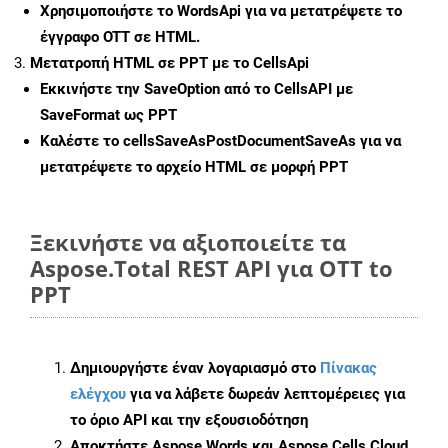
Χρησιμοποιήστε το WordsApi για να μετατρέψετε το
έγγραφο OTT σε HTML.
Μετατροπή HTML σε PPT με το CellsApi
Εκκινήστε την
SaveOption
από το CellsAPI με
SaveFormat ως PPT
Καλέστε το
cellsSaveAsPostDocumentSaveAs
για να
μετατρέψετε το αρχείο HTML σε μορφή
PPT
Ξεκινήστε να αξιοποιείτε τα
Aspose.Total REST API για OTT to
PPT
Δημιουργήστε έναν λογαριασμό στο
Πίνακας
ελέγχου
για να λάβετε δωρεάν λεπτομέρειες για
το όριο API και την εξουσιοδότηση
Αποκτήστε Aspose.Words και Aspose.Cells Cloud