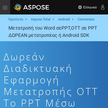
Ελληνικά
Toggle navigation
Προϊόντα
Aspose.Total
Android
Conversion
Μετατροπή του Word σεPPT,OTT σε PPT
ΔΩΡΕΑΝ μετατροπέας ή Android SDK
Δωρεάν
Διαδικτυακή
Εφαρμογή
Μετατροπής OTT
To PPT Μέσω