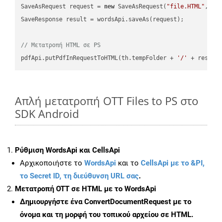
SaveAsRequest request = 
new
 SaveAsRequest(
"file.HTML"
,req
SaveResponse result = wordsApi.saveAs(request);

// Μετατροπή HTML σε PS
pdfApi.putPdfInRequestToHTML(th.tempFolder + 
'/'
 + resFil
Απλή μετατροπή OTT Files to PS στο
SDK Android
Ρύθμιση WordsApi και CellsApi
Αρχικοποιήστε το
WordsApi
και το
CellsApi με το &PI,
το Secret ID, τη διεύθυνση URL σας
.
Μετατροπή OTT σε HTML με το WordsApi
Δημιουργήστε ένα
ConvertDocumentRequest
με το
όνομα και τη μορφή του τοπικού αρχείου σε HTML.