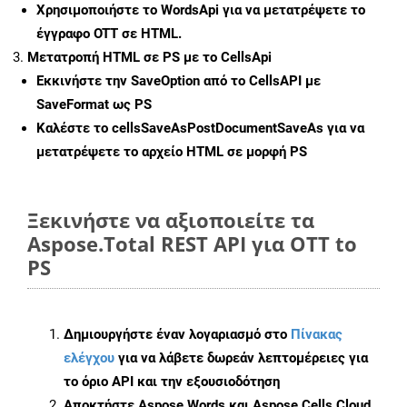
Χρησιμοποιήστε το WordsApi για να μετατρέψετε το
έγγραφο OTT σε HTML.
Μετατροπή HTML σε PS με το CellsApi
Εκκινήστε την
SaveOption
από το CellsAPI με
SaveFormat ως PS
Καλέστε το
cellsSaveAsPostDocumentSaveAs
για να
μετατρέψετε το αρχείο HTML σε μορφή
PS
Ξεκινήστε να αξιοποιείτε τα
Aspose.Total REST API για OTT to
PS
Δημιουργήστε έναν λογαριασμό στο
Πίνακας
ελέγχου
για να λάβετε δωρεάν λεπτομέρειες για
το όριο API και την εξουσιοδότηση
Αποκτήστε Aspose.Words και Aspose.Cells Cloud