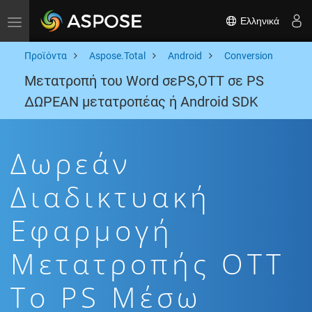
Ελληνικά
Toggle navigation
Προϊόντα
Aspose.Total
Android
Conversion
Μετατροπή του Word σεPS,OTT σε PS
ΔΩΡΕΑΝ μετατροπέας ή Android SDK
Δωρεάν
Διαδικτυακή
Εφαρμογή
Μετατροπής OTT
To PS Μέσω