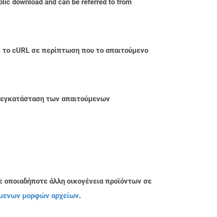
blic download and can be referred to from
με το cURL σε περίπτωση που το απαιτούμενο
ην εγκατάσταση των απαιτούμενων
ε οποιαδήποτε άλλη οικογένεια προϊόντων σε
μενων μορφών αρχείων
.