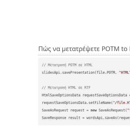
Πώς να μετατρέψετε POTM to 
// Μετατροπή POTM σε HTML
slidesApi.savePresentation(file.POTM, 
"HTML
// Μετατροπή HTML σε RTF
HtmlSaveOptionsData requestSaveOptionsData 
requestSaveOptionsData.setFileName(
"/file.H
SaveAsRequest request = 
new
 SaveAsRequest(
"