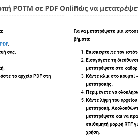
οπή POTM σε PDF Online
Πώς να μετατρέψετ
α:
Για να μετατρέψετε μια ιστοσ
βήματα:
PDF
.
υή σας.
Επισκεφτείτε τον ιστό
Εισαγάγετε τη διεύθυνσ
ή.
μετατρέψετε στο καθορι
άστε το αρχείο PDF στη
Κάντε κλικ στο κουμπί 
μετατροπής.
Περιμένετε να ολοκληρω
Κάντε λήψη του αρχείου
μετατροπή. Ακολουθώντα
μετατρέψετε και να πρ
επιθυμητή μορφή RTF γ
χρήση.