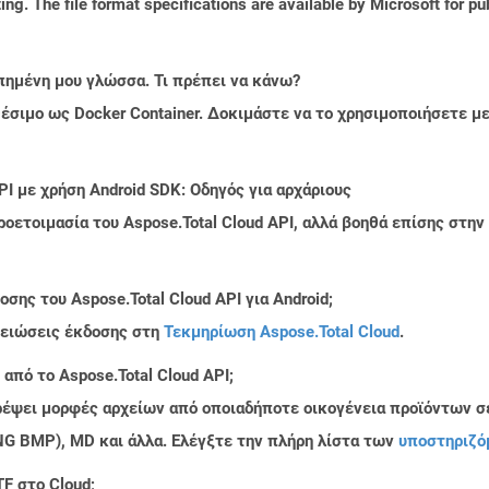
ng. The file format specifications are available by Microsoft for pu
πημένη μου γλώσσα. Τι πρέπει να κάνω?
ιαθέσιμο ως Docker Container. Δοκιμάστε να το χρησιμοποιήσετε 
PI με χρήση Android SDK: Οδηγός για αρχάριους
ροετοιμασία του Aspose.Total Cloud API, αλλά βοηθά επίσης στ
ης του Aspose.Total Cloud API για Android;
μειώσεις έκδοσης στη
Τεκμηρίωση Aspose.Total Cloud
.
από το Aspose.Total Cloud API;
τρέψει μορφές αρχείων από οποιαδήποτε οικογένεια προϊόντων σ
PNG BMP), MD και άλλα. Ελέγξτε την πλήρη λίστα των
υποστηριζό
F στο Cloud;