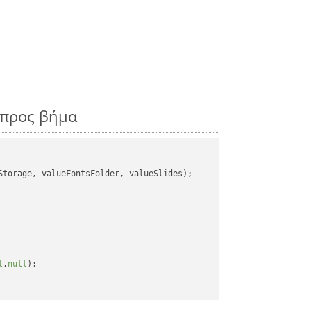
 προς βήμα
torage, valueFontsFolder, valueSlides);

l
,
null
);
