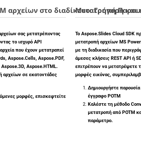
 αρχείων στο διαδίκτυο: Γρήγορη και
Μετατροπή Παρουσ
αρχείων σας μετατρέποντας
Το Aspose.Slides Cloud SDK π
ντας το ισχυρό API
μετατροπή αρχείων MS PowerP
αρχεία που έχουν μετατραπεί
με τη διαδικασία που περιγρ
ds, Aspose.Cells, Aspose.PDF,
άμεσες κλήσεις REST API ή SD
, Aspose.3D, Aspose.HTML.
επιτρέπουν να μετατρέψετε τ
πή αρχείων σε εκατοντάδες
μορφές εικόνας, συμπεριλαμβ
Δημιουργήστε παρουσία
έγγραφο POTM
ζόμενες μορφές, επισκεφτείτε
Καλέστε τη μέθοδο
Conv
μετατροπή από POTM κα
παράμετρο.