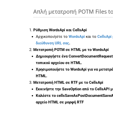
Απλή μετατροπή POTM Files to
Ρύθμιση WordsApi και CellsApi
Αρχικοποιήστε το
WordsApi
και το
CellsApi 
διεύθυνση URL σας
.
Μετατροπή POTM σε HTML με το WordsApi
Δημιουργήστε ένα
ConvertDocumentRequest
τοπικού αρχείου σε HTML.
Χρησιμοποιήστε το WordsApi για να μετατ
HTML.
Μετατροπή HTML σε RTF με το CellsApi
Εκκινήστε την
SaveOption
από το CellsAPI 
Καλέστε το
cellsSaveAsPostDocumentSave
αρχείο HTML σε μορφή
RTF