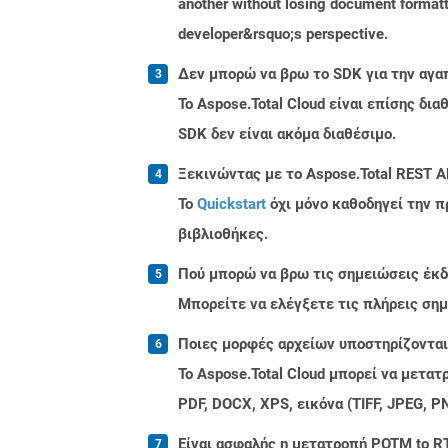
another without losing document formatti
developer&rsquo;s perspective.
Δεν μπορώ να βρω το SDK για την αγα
Το Aspose.Total Cloud είναι επίσης δ
SDK δεν είναι ακόμα διαθέσιμο.
Ξεκινώντας με το Aspose.Total REST A
Το
Quickstart
όχι μόνο καθοδηγεί την π
βιβλιοθήκες.
Πού μπορώ να βρω τις σημειώσεις έκδοσ
Μπορείτε να ελέγξετε τις πλήρεις ση
Ποιες μορφές αρχείων υποστηρίζονται 
Το Aspose.Total Cloud μπορεί να μετα
PDF, DOCX, XPS, εικόνα (TIFF, JPEG, 
Είναι ασφαλής η μετατροπή POTM to RT