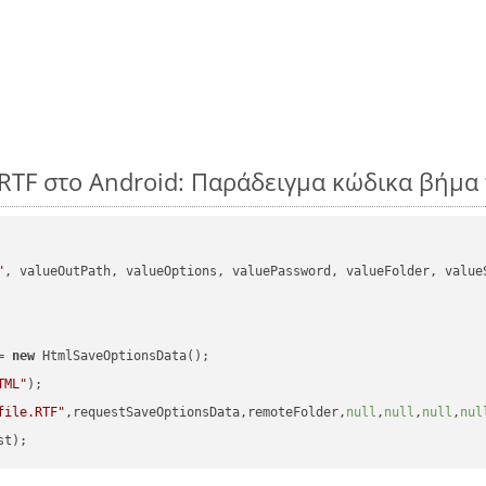
RTF στο Android: Παράδειγμα κώδικα βήμα
"
, valueOutPath, valueOptions, valuePassword, valueFolder, valueS
= 
new
 HtmlSaveOptionsData();

TML"
);

file.RTF"
,requestSaveOptionsData,remoteFolder,
null
,
null
,
null
,
nul