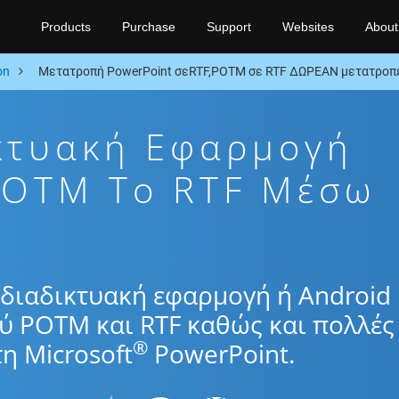
Products
Purchase
Support
Websites
About
on
Μετατροπή PowerPoint σεRTF,POTM σε RTF ΔΩΡΕΑΝ μετατροπέ
κτυακή Εφαρμογή
POTM To RTF Μέσω
διαδικτυακή εφαρμογή ή Android
ύ POTM και RTF καθώς και πολλές
®
η Microsoft
PowerPoint.