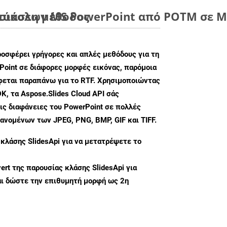
 εύκολη μέθοδος
ιάσεων MS PowerPoint από POTM σε Μο
ροσφέρει γρήγορες και απλές μεθόδους για τη
oint σε διάφορες μορφές εικόνας, παρόμοια
άφεται παραπάνω για το RTF. Χρησιμοποιώντας
K, τα Aspose.Slides Cloud API σάς
ις διαφάνειες του PowerPoint σε πολλές
ανομένων των JPEG, PNG, BMP, GIF και TIFF.
 κλάσης
SlidesApi
για να μετατρέψετε το
ert
της παρουσίας κλάσης SlidesApi για
ι δώστε την επιθυμητή μορφή ως 2η