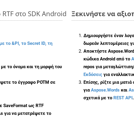
 RTF στο SDK Android
Ξεκινήστε να αξιοπ
Δημιουργήστε έναν λογ
με το &PI, το Secret ID, τη
δωρεάν λεπτομέρειες γι
Αποκτήστε Aspose.Words
κώδικα Android από το
A
με το όνομα και τη μορφή του
repos για μεταγλώττιση
Εκδόσεις
για εναλλακτικ
ρέψετε το έγγραφο POTM σε
Επίσης, ρίξτε μια ματιά
για
Aspose.Words
και
As
σχετικά με το
REST API
.
με SaveFormat ως RTF
As
για να μετατρέψετε το