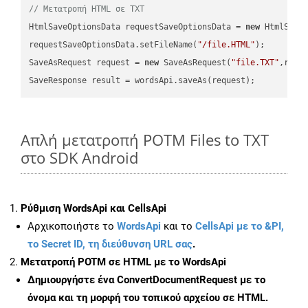
// Μετατροπή HTML σε TXT
HtmlSaveOptionsData requestSaveOptionsData = 
new
 HtmlSaveO
requestSaveOptionsData.setFileName(
"/file.HTML"
);

SaveAsRequest request = 
new
 SaveAsRequest(
"file.TXT"
,requ
Απλή μετατροπή POTM Files to TXT
στο SDK Android
Ρύθμιση WordsApi και CellsApi
Αρχικοποιήστε το
WordsApi
και το
CellsApi με το &PI,
το Secret ID, τη διεύθυνση URL σας
.
Μετατροπή POTM σε HTML με το WordsApi
Δημιουργήστε ένα
ConvertDocumentRequest
με το
όνομα και τη μορφή του τοπικού αρχείου σε HTML.