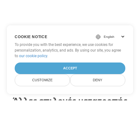
COOKIE NOTICE
To provide you with the best experience, we use cookies for
personalization, analytics, and ads. By using our site, you agree
to
our cookie policy
.
ACCEPT
CUSTOMIZE
DENY
Άλλες επιλογές μετατροπής
PowerPoint
Μετατροπή POTM σε DOC
DOC:
Microsoft Word Binary Format