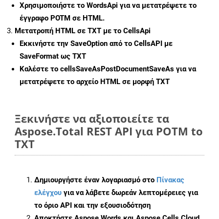
Χρησιμοποιήστε το WordsApi για να μετατρέψετε το
έγγραφο POTM σε HTML.
Μετατροπή HTML σε TXT με το CellsApi
Εκκινήστε την
SaveOption
από το CellsAPI με
SaveFormat ως TXT
Καλέστε το
cellsSaveAsPostDocumentSaveAs
για να
μετατρέψετε το αρχείο HTML σε μορφή
TXT
Ξεκινήστε να αξιοποιείτε τα
Aspose.Total REST API για POTM to
TXT
Δημιουργήστε έναν λογαριασμό στο
Πίνακας
ελέγχου
για να λάβετε δωρεάν λεπτομέρειες για
το όριο API και την εξουσιοδότηση
Αποκτήστε Aspose.Words και Aspose.Cells Cloud