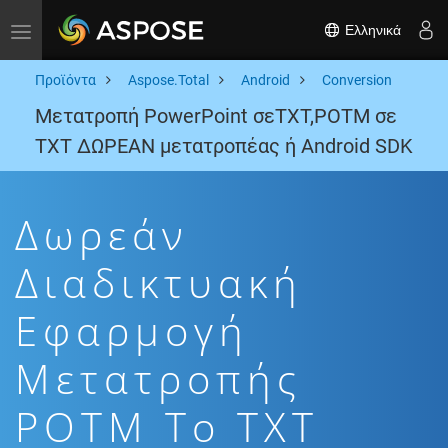
Ελληνικά
Toggle navigation
Προϊόντα
Aspose.Total
Android
Conversion
Μετατροπή PowerPoint σεTXT,POTM σε
TXT ΔΩΡΕΑΝ μετατροπέας ή Android SDK
Δωρεάν
Διαδικτυακή
Εφαρμογή
Μετατροπής
POTM To TXT