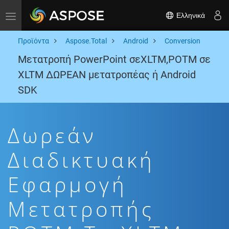
Ελληνικά
Toggle navigation
Προϊόντα
Aspose.Total
Android
Conversion
Μετατροπή PowerPoint σεXLTM,POTM σε
XLTM ΔΩΡΕΑΝ μετατροπέας ή Android
SDK
Δωρεάν
Διαδικτυακή
Εφαρμογή
Μετατροπής