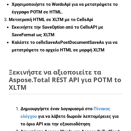
Χρησιμοποιήστε το WordsApi για να μετατρέψετε το
έγγραφο POTM σε HTML.
Μετατροπή HTML σε XLTM με το CellsApi
Εκκινήστε την
SaveOption
από το CellsAPI με
SaveFormat ως XLTM
Καλέστε το
cellsSaveAsPostDocumentSaveAs
για να
μετατρέψετε το αρχείο HTML σε μορφή
XLTM
Ξεκινήστε να αξιοποιείτε τα
Aspose.Total REST API για POTM to
XLTM
Δημιουργήστε έναν λογαριασμό στο
Πίνακας
ελέγχου
για να λάβετε δωρεάν λεπτομέρειες για
το όριο API και την εξουσιοδότηση