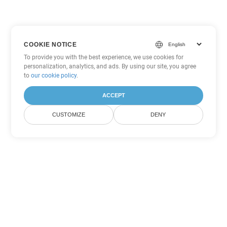
COOKIE NOTICE
To provide you with the best experience, we use cookies for
personalization, analytics, and ads. By using our site, you agree
to
our cookie policy
.
ACCEPT
CUSTOMIZE
DENY
Άλλες επιλογές μετατροπής
PowerPoint
Μετατροπή POTM σε DOC
DOC:
Microsoft Word Binary Format