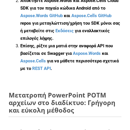
Αποκτήστε Aspose.Words και Aspose.Cells Cloud
SDK για τον πηγαίο κώδικα Android από το
Aspose.Words GitHub
και
Aspose.Cells GitHub
repos για μεταγλώττιση/χρήση του SDK μόνοι σας
ή μεταβείτε στις
Εκδόσεις
για εναλλακτικές
επιλογές λήψης.
Επίσης, ρίξτε μια ματιά στην αναφορά API που
βασίζεται σε Swagger για
Aspose.Words
και
Aspose.Cells
για να μάθετε περισσότερα σχετικά
με το
REST API
.
Μετατροπή PowerPoint POTM
αρχείων στο διαδίκτυο: Γρήγορη
και εύκολη μέθοδος