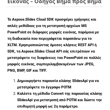
Εικόνας – Οδηγός Βήμα προς Βήμα
Το Aspose.Slides Cloud SDK προσφέρει γρήγορες και
απλές μεθόδους για τη μετατροπή αρχείων MS
PowerPoint σε διάφορες μορφές εικόνας, παρόμοια με
τη διαδικασία που περιγράφεται παραπάνω για το
XLTM. Χρησιμοποιώντας άμεσες κλήσεις REST API ή
SDK, τα Aspose.Slides Cloud API σάς επιτρέπουν να
μετατρέψετε τις διαφάνειες του PowerPoint σε πολλές
μορφές εικόνας, συμπεριλαμβανομένων των JPEG,
PNG, BMP, GIF και TIFF.
Δημιουργήστε παρουσία κλάσης
SlidesApi
για να
μετατρέψετε το έγγραφο POTM
Καλέστε τη μέθοδο
Convert
της παρουσίας κλάσης
SlidesApi για μετατροπή από POTM και δώστε την
επιθυμητή μορφή ως 2η παράμετρο.