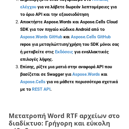
ελέγχου
για να λάβετε δωρεάν λεπτομέρειες για
το όριο API και την εξουσιοδότηση
Αποκτήστε Aspose.Words και Aspose.Cells Cloud
SDK για τον πηγαίο κώδικα Android από το
Aspose.Words GitHub
και
Aspose.Cells GitHub
repos για μεταγλώττιση/χρήση του SDK μόνοι σας
ή μεταβείτε στις
Εκδόσεις
για εναλλακτικές
επιλογές λήψης.
Επίσης, ρίξτε μια ματιά στην αναφορά API που
βασίζεται σε Swagger για
Aspose.Words
και
Aspose.Cells
για να μάθετε περισσότερα σχετικά
με το
REST API
.
Μετατροπή Word RTF αρχείων στο
διαδίκτυο: Γρήγορη και εύκολη