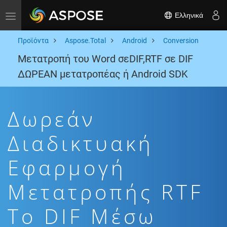
Ελληνικά
Toggle navigation
Προϊόντα
Aspose.Total
Android
Conversion
Μετατροπή του Word σεDIF,RTF σε DIF
ΔΩΡΕΑΝ μετατροπέας ή Android SDK
Δωρεάν
Διαδικτυακή
Εφαρμογή
Μετατροπής RTF
To DIF Μέσω