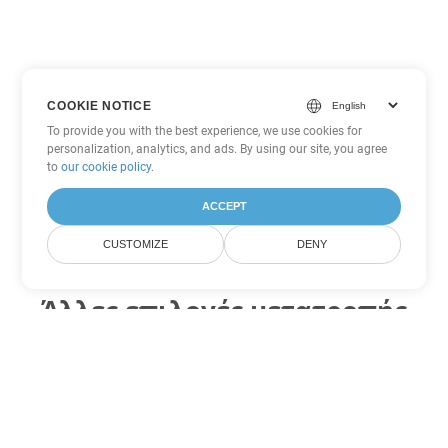
COOKIE NOTICE
To provide you with the best experience, we use cookies for
personalization, analytics, and ads. By using our site, you agree
to
our cookie policy
.
ACCEPT
CUSTOMIZE
DENY
Άλλες επιλογές μετατροπής
Word
Μετατροπή RTF σε DOC
DOC:
Microsoft Word Binary Format