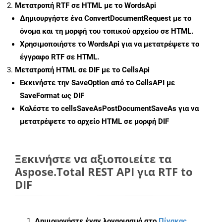
Μετατροπή RTF σε HTML με το WordsApi
Δημιουργήστε ένα
ConvertDocumentRequest
με το
όνομα και τη μορφή του τοπικού αρχείου σε HTML.
Χρησιμοποιήστε το WordsApi για να μετατρέψετε το
έγγραφο RTF σε HTML.
Μετατροπή HTML σε DIF με το CellsApi
Εκκινήστε την
SaveOption
από το CellsAPI με
SaveFormat ως DIF
Καλέστε το
cellsSaveAsPostDocumentSaveAs
για να
μετατρέψετε το αρχείο HTML σε μορφή
DIF
Ξεκινήστε να αξιοποιείτε τα
Aspose.Total REST API για RTF to
DIF
Δημιουργήστε έναν λογαριασμό στο
Πίνακας