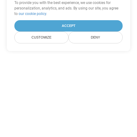
To provide you with the best experience, we use cookies for
personalization, analytics, and ads. By using our site, you agree
to
our cookie policy
.
ACCEPT
CUSTOMIZE
DENY
Άλλες επιλογές μετατροπής
Word
Μετατροπή RTF σε DOC
DOC:
Microsoft Word Binary Format
Μετατροπή RTF σε DOT
DOT:
Microsoft Word Template Files