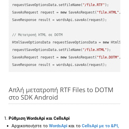
requestSaveOptionsData.setFileName(
"/file.RTF"
);

SaveAsRequest request = 
new
 SaveAsRequest(
"file.HTML"
,req
SaveResponse result = wordsApi.saveAs(request);

// Μετατροπή HTML σε DOTM
HtmlSaveOptionsData requestSaveOptionsData = 
new
 HtmlSaveO
requestSaveOptionsData.setFileName(
"/file.HTML"
);

SaveAsRequest request = 
new
 SaveAsRequest(
"file.DOTM"
,req
Απλή μετατροπή RTF Files to DOTM
στο SDK Android
Ρύθμιση WordsApi και CellsApi
Αρχικοποιήστε το
WordsApi
και το
CellsApi με το &PI,