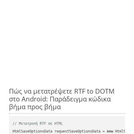
Πώς να μετατρέψετε RTF to DOTM
στο Android: Παράδειγμα κώδικα
βήμα προς βήμα
// Μετατροπή RTF σε HTML
HtmlSaveOptionsData requestSaveOptionsData = 
new
 HtmlSaveO