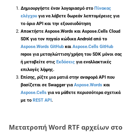
Δημιουργήστε έναν λογαριασμό στο
Πίνακας
ελέγχου
για να λάβετε δωρεάν λεπτομέρειες για
το όριο API και την εξουσιοδότηση
Αποκτήστε Aspose.Words και Aspose.Cells Cloud
SDK για τον πηγαίο κώδικα Android από το
Aspose.Words GitHub
και
Aspose.Cells GitHub
repos για μεταγλώττιση/χρήση του SDK μόνοι σας
ή μεταβείτε στις
Εκδόσεις
για εναλλακτικές
επιλογές λήψης.
Επίσης, ρίξτε μια ματιά στην αναφορά API που
βασίζεται σε Swagger για
Aspose.Words
και
Aspose.Cells
για να μάθετε περισσότερα σχετικά
με το
REST API
.
Μετατροπή Word RTF αρχείων στο