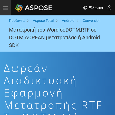
Ελληνικά
Toggle navigation
Προϊόντα
Aspose.Total
Android
Conversion
Μετατροπή του Word σεDOTM,RTF σε
DOTM ΔΩΡΕΑΝ μετατροπέας ή Android
SDK
Δωρεάν
Διαδικτυακή
Εφαρμογή
Μετατροπής RTF