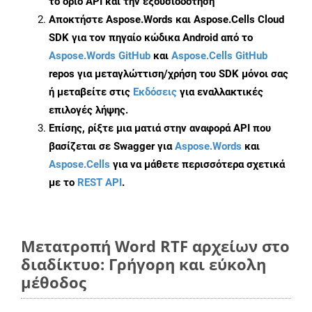
το όριο API και την εξουσιοδότηση
Αποκτήστε Aspose.Words και Aspose.Cells Cloud
SDK για τον πηγαίο κώδικα Android από το
Aspose.Words GitHub
και
Aspose.Cells GitHub
repos για μεταγλώττιση/χρήση του SDK μόνοι σας
ή μεταβείτε στις
Εκδόσεις
για εναλλακτικές
επιλογές λήψης.
Επίσης, ρίξτε μια ματιά στην αναφορά API που
βασίζεται σε Swagger για
Aspose.Words
και
Aspose.Cells
για να μάθετε περισσότερα σχετικά
με το
REST API
.
Μετατροπή Word RTF αρχείων στο
διαδίκτυο: Γρήγορη και εύκολη
μέθοδος