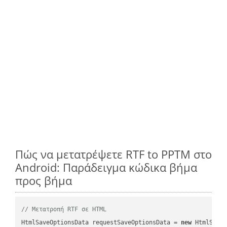
Πώς να μετατρέψετε RTF to PPTM στο
Android: Παράδειγμα κώδικα βήμα
προς βήμα
// Μετατροπή RTF σε HTML
HtmlSaveOptionsData requestSaveOptionsData = 
new
 HtmlSaveO