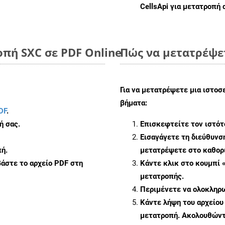
CellsApi για μετατροπή
πή SXC σε PDF Online
Πώς να μετατρέψε
Για να μετατρέψετε μια ιστοσ
βήματα:
DF
.
ή σας.
Επισκεφτείτε τον ιστό
Εισαγάγετε τη διεύθυνσ
ή.
μετατρέψετε στο καθορι
άστε το αρχείο PDF στη
Κάντε κλικ στο κουμπί 
μετατροπής.
Περιμένετε να ολοκληρω
Κάντε λήψη του αρχείου
μετατροπή. Ακολουθώντα