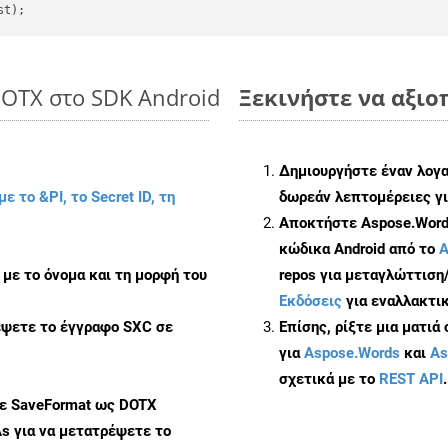
DOTX στο SDK Android
Ξεκινήστε να αξιοπ
Δημιουργήστε έναν λογ
με το &PI, το Secret ID, τη
δωρεάν λεπτομέρειες γι
Αποκτήστε Aspose.Words
κώδικα Android από το
A
με το όνομα και τη μορφή του
repos για μεταγλώττιση
Εκδόσεις
για εναλλακτικ
έψετε το έγγραφο SXC σε
Επίσης, ρίξτε μια ματιά
για
Aspose.Words
και
As
σχετικά με το
REST API
.
με SaveFormat ως DOTX
As
για να μετατρέψετε το