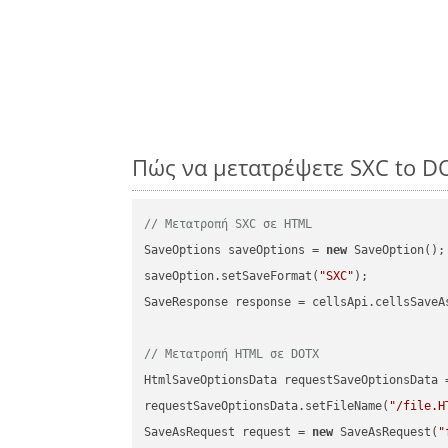
Πώς να μετατρέψετε SXC to D
// Μετατροπή SXC σε HTML
SaveOptions saveOptions = 
new
 SaveOption();

saveOption.setSaveFormat(
"SXC"
);

SaveResponse response = cellsApi.cellsSaveA
// Μετατροπή HTML σε DOTX
HtmlSaveOptionsData requestSaveOptionsData 
requestSaveOptionsData.setFileName(
"/file.H
SaveAsRequest request = 
new
 SaveAsRequest(
"