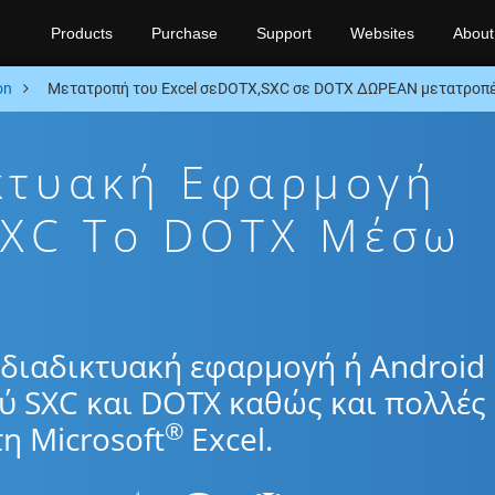
Products
Purchase
Support
Websites
About
on
Μετατροπή του Excel σεDOTX,SXC σε DOTX ΔΩΡΕΑΝ μετατροπέ
κτυακή Εφαρμογή
SXC To DOTX Μέσω
διαδικτυακή εφαρμογή ή Android
ύ SXC και DOTX καθώς και πολλές
®
η Microsoft
Excel.