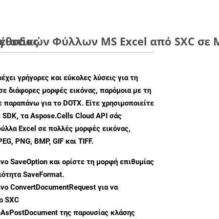
μέθοδος
ιστικών Φύλλων MS Excel από SXC σε Μ
ρέχει γρήγορες και εύκολες λύσεις για τη
σε διάφορες μορφές εικόνας, παρόμοια με τη
ε παραπάνω για το DOTX. Είτε χρησιμοποιείτε
 SDK, τα Aspose.Cells Cloud API σάς
ύλλα Excel σε πολλές μορφές εικόνας,
G, PNG, BMP, GIF και TIFF.
ενο
SaveOption
και ορίστε τη μορφή επιθυμίας
διότητα
SaveFormat
.
ενο
ConvertDocumentRequest
για να
ο SXC
eAsPostDocument
της παρουσίας κλάσης