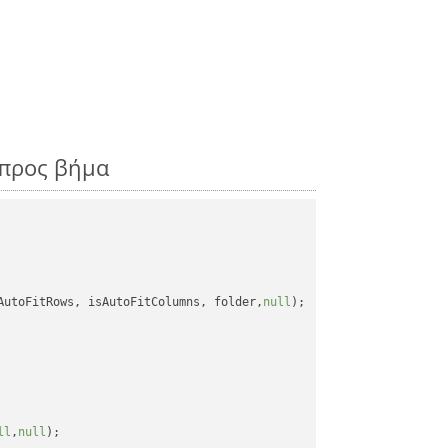
 προς βήμα
AutoFitRows, isAutoFitColumns, folder,
null
);

ll
,
null
);
