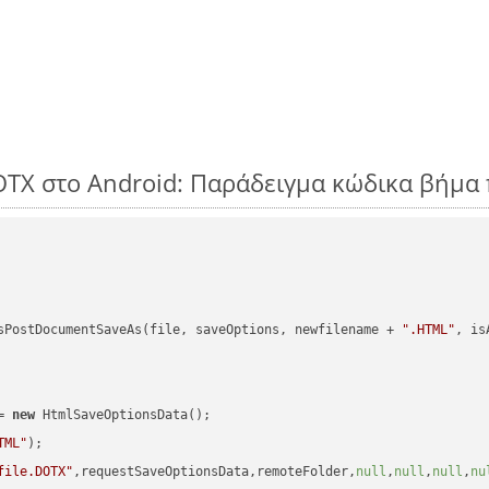
OTX στο Android: Παράδειγμα κώδικα βήμα
sPostDocumentSaveAs(file, saveOptions, newfilename + 
".HTML"
, is
= 
new
 HtmlSaveOptionsData();

TML"
);

file.DOTX"
,requestSaveOptionsData,remoteFolder,
null
,
null
,
null
,
nu