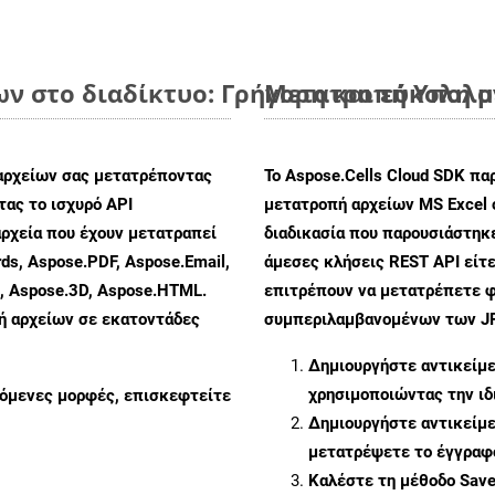
ων στο διαδίκτυο: Γρήγορη και εύκολη 
Μετατροπή Υπολογ
αρχείων σας μετατρέποντας
Το Aspose.Cells Cloud SDK πα
ας το ισχυρό API
μετατροπή αρχείων MS Excel 
ρχεία που έχουν μετατραπεί
διαδικασία που παρουσιάστηκ
ds, Aspose.PDF, Aspose.Email,
άμεσες κλήσεις REST API είτε
s, Aspose.3D, Aspose.HTML.
επιτρέπουν να μετατρέπετε φ
πή αρχείων σε εκατοντάδες
συμπεριλαμβανομένων των JPE
Δημιουργήστε αντικείμ
χρησιμοποιώντας την ι
ζόμενες μορφές, επισκεφτείτε
Δημιουργήστε αντικείμ
μετατρέψετε το έγγραφ
Καλέστε τη μέθοδο
Sav