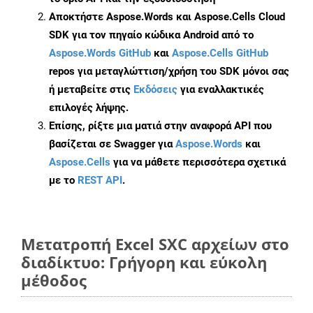
Αποκτήστε Aspose.Words και Aspose.Cells Cloud
SDK για τον πηγαίο κώδικα Android από το
Aspose.Words GitHub
και
Aspose.Cells GitHub
repos για μεταγλώττιση/χρήση του SDK μόνοι σας
ή μεταβείτε στις
Εκδόσεις
για εναλλακτικές
επιλογές λήψης.
Επίσης, ρίξτε μια ματιά στην αναφορά API που
βασίζεται σε Swagger για
Aspose.Words
και
Aspose.Cells
για να μάθετε περισσότερα σχετικά
με το
REST API
.
Μετατροπή Excel SXC αρχείων στο
διαδίκτυο: Γρήγορη και εύκολη
μέθοδος