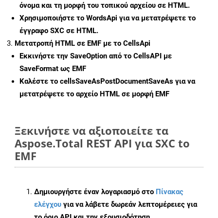
όνομα και τη μορφή του τοπικού αρχείου σε HTML.
Χρησιμοποιήστε το WordsApi για να μετατρέψετε το
έγγραφο SXC σε HTML.
Μετατροπή HTML σε EMF με το CellsApi
Εκκινήστε την
SaveOption
από το CellsAPI με
SaveFormat ως EMF
Καλέστε το
cellsSaveAsPostDocumentSaveAs
για να
μετατρέψετε το αρχείο HTML σε μορφή
EMF
Ξεκινήστε να αξιοποιείτε τα
Aspose.Total REST API για SXC to
EMF
Δημιουργήστε έναν λογαριασμό στο
Πίνακας
ελέγχου
για να λάβετε δωρεάν λεπτομέρειες για
το όριο API και την εξουσιοδότηση