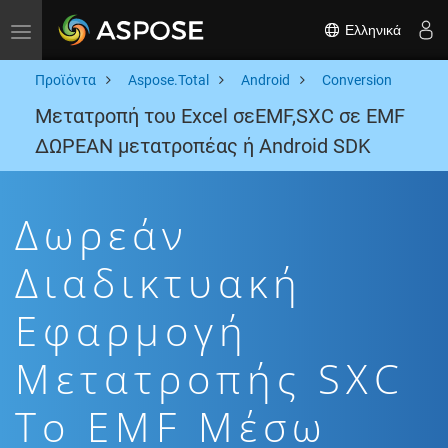
Ελληνικά
Toggle navigation
Προϊόντα
Aspose.Total
Android
Conversion
Μετατροπή του Excel σεEMF,SXC σε EMF
ΔΩΡΕΑΝ μετατροπέας ή Android SDK
Δωρεάν
Διαδικτυακή
Εφαρμογή
Μετατροπής SXC
To EMF Μέσω