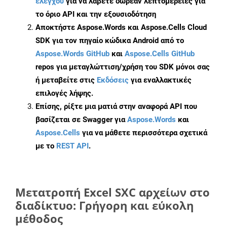
ελέγχου
για να λάβετε δωρεάν λεπτομέρειες για
το όριο API και την εξουσιοδότηση
Αποκτήστε Aspose.Words και Aspose.Cells Cloud
SDK για τον πηγαίο κώδικα Android από το
Aspose.Words GitHub
και
Aspose.Cells GitHub
repos για μεταγλώττιση/χρήση του SDK μόνοι σας
ή μεταβείτε στις
Εκδόσεις
για εναλλακτικές
επιλογές λήψης.
Επίσης, ρίξτε μια ματιά στην αναφορά API που
βασίζεται σε Swagger για
Aspose.Words
και
Aspose.Cells
για να μάθετε περισσότερα σχετικά
με το
REST API
.
Μετατροπή Excel SXC αρχείων στο
διαδίκτυο: Γρήγορη και εύκολη
μέθοδος