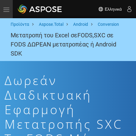
Ελληνικά
Toggle navigation
Προϊόντα
Aspose.Total
Android
Conversion
Μετατροπή του Excel σεFODS,SXC σε
FODS ΔΩΡΕΑΝ μετατροπέας ή Android
SDK
Δωρεάν
Διαδικτυακή
Εφαρμογή
Μετατροπής SXC