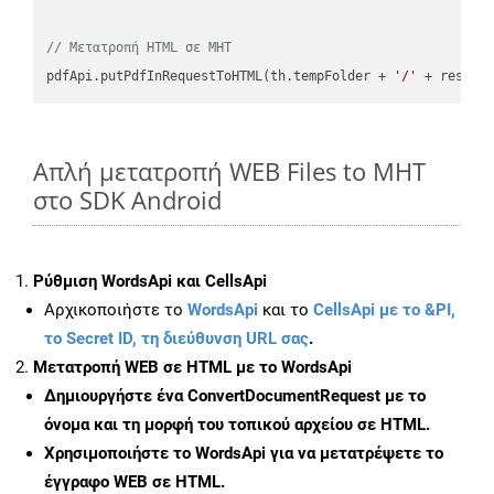
// Μετατροπή HTML σε MHT
pdfApi.putPdfInRequestToHTML(th.tempFolder + 
'/'
 + resFil
Απλή μετατροπή WEB Files to MHT
στο SDK Android
Ρύθμιση WordsApi και CellsApi
Αρχικοποιήστε το
WordsApi
και το
CellsApi με το &PI,
το Secret ID, τη διεύθυνση URL σας
.
Μετατροπή WEB σε HTML με το WordsApi
Δημιουργήστε ένα
ConvertDocumentRequest
με το
όνομα και τη μορφή του τοπικού αρχείου σε HTML.
Χρησιμοποιήστε το WordsApi για να μετατρέψετε το
έγγραφο WEB σε HTML.