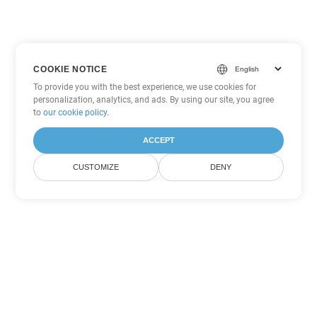
COOKIE NOTICE
To provide you with the best experience, we use cookies for
personalization, analytics, and ads. By using our site, you agree
to
our cookie policy
.
ACCEPT
CUSTOMIZE
DENY
Άλλες επιλογές μετατροπής
PDF
Μετατροπή WEB σε DOC