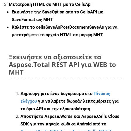
Μετατροπή HTML σε MHT με το CellsApi
Εκκινήστε την
SaveOption
από το CellsAPI με
SaveFormat ως MHT
Καλέστε το
cellsSaveAsPostDocumentSaveAs
για να
μετατρέψετε το αρχείο HTML σε μορφή
MHT
Ξεκινήστε να αξιοποιείτε τα
Aspose.Total REST API για WEB to
MHT
Δημιουργήστε έναν λογαριασμό στο
Πίνακας
ελέγχου
για να λάβετε δωρεάν λεπτομέρειες για
το όριο API και την εξουσιοδότηση
Αποκτήστε Aspose.Words και Aspose.Cells Cloud
SDK για τον πηγαίο κώδικα Android από το