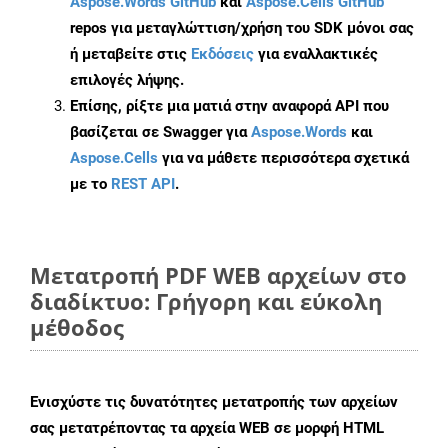
Aspose.Words GitHub
και
Aspose.Cells GitHub
repos για μεταγλώττιση/χρήση του SDK μόνοι σας
ή μεταβείτε στις
Εκδόσεις
για εναλλακτικές
επιλογές λήψης.
Επίσης, ρίξτε μια ματιά στην αναφορά API που
βασίζεται σε Swagger για
Aspose.Words
και
Aspose.Cells
για να μάθετε περισσότερα σχετικά
με το
REST API
.
Μετατροπή PDF WEB αρχείων στο
διαδίκτυο: Γρήγορη και εύκολη
μέθοδος
Ενισχύστε τις δυνατότητες μετατροπής των αρχείων
σας μετατρέποντας τα αρχεία WEB σε μορφή HTML