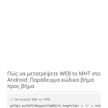
Πώς να μετατρέψετε WEB to MHT στο
Android: Παράδειγμα κώδικα βήμα
προς βήμα
// Μετατροπή WEB σε HTML
pdfApi.putPdfInRequestToWEB(th.tempFolder + 
'/'
 + resFile