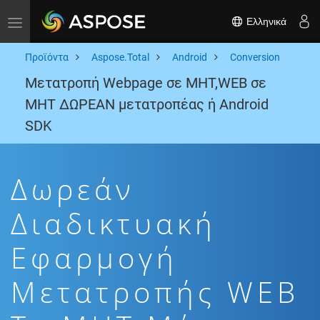
Ελληνικά
Toggle navigation
Προϊόντα
Aspose.Total
Android
Conversion
Μετατροπή Webpage σε MHT,WEB σε
MHT ΔΩΡΕΑΝ μετατροπέας ή Android
SDK
Δωρεάν
Διαδικτυακή
Εφαρμογή
Μετατροπής WEB