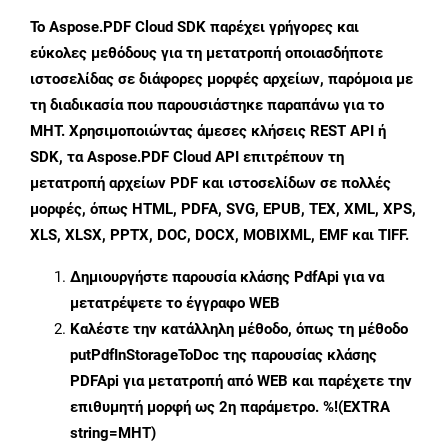
Το Aspose.PDF Cloud SDK παρέχει γρήγορες και
εύκολες μεθόδους για τη μετατροπή οποιασδήποτε
ιστοσελίδας σε διάφορες μορφές αρχείων, παρόμοια με
τη διαδικασία που παρουσιάστηκε παραπάνω για το
MHT. Χρησιμοποιώντας άμεσες κλήσεις REST API ή
SDK, τα Aspose.PDF Cloud API επιτρέπουν τη
μετατροπή αρχείων PDF και ιστοσελίδων σε πολλές
μορφές, όπως HTML, PDFA, SVG, EPUB, TEX, XML, XPS,
XLS, XLSX, PPTX, DOC, DOCX, MOBIXML, EMF και TIFF.
Δημιουργήστε παρουσία κλάσης
PdfApi
για να
μετατρέψετε το έγγραφο WEB
Καλέστε την κατάλληλη μέθοδο, όπως τη μέθοδο
putPdfInStorageToDoc
της παρουσίας κλάσης
PDFApi για μετατροπή από WEB και παρέχετε την
επιθυμητή μορφή ως 2η παράμετρο. %!(EXTRA
string=MHT)