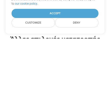
to
our cookie policy
.
ACCEPT
CUSTOMIZE
DENY
Άλλες επιλογές μετατροπής
Excel
Μετατροπή CSV σε DOC
DOC:
Microsoft Word Binary Format
Μετατροπή CSV σε DOT
DOT:
Microsoft Word Template Files
Μετατροπή CSV σε DOCX
DOCX:
Office 2007+ Word Document