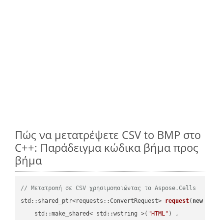
Πώς να μετατρέψετε CSV to BMP στο
C++: Παράδειγμα κώδικα βήμα προς
βήμα
// Μετατροπή σε CSV χρησιμοποιώντας το Aspose.Cells
std::shared_ptr<requests::ConvertRequest> 
request
(
new
 requ
    std::make_shared< std::wstring >(
"HTML"
) ,        
