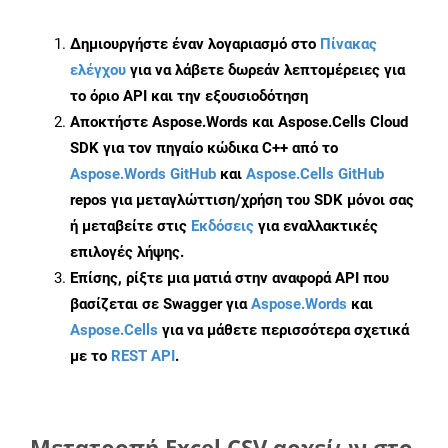
Δημιουργήστε έναν λογαριασμό στο
Πίνακας
ελέγχου
για να λάβετε δωρεάν λεπτομέρειες για
το όριο API και την εξουσιοδότηση
Αποκτήστε Aspose.Words και Aspose.Cells Cloud
SDK για τον πηγαίο κώδικα C++ από το
Aspose.Words GitHub
και
Aspose.Cells GitHub
repos για μεταγλώττιση/χρήση του SDK μόνοι σας
ή μεταβείτε στις
Εκδόσεις
για εναλλακτικές
επιλογές λήψης.
Επίσης, ρίξτε μια ματιά στην αναφορά API που
βασίζεται σε Swagger για
Aspose.Words
και
Aspose.Cells
για να μάθετε περισσότερα σχετικά
με το
REST API
.
Μετατροπή Excel CSV αρχείων στο