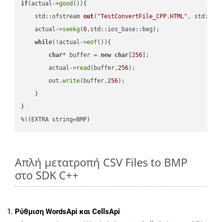
if
(actual->
good
()){

std::ofstream 
out
(
"TestConvertFile_CPP.HTML"
, std::is
    actual->
seekg
(
0
,std::ios_base::beg);

while
(!actual->
eof
()){

char
* buffer = 
new
char
[
256
];

        actual->
read
(buffer,
256
);

        out.
write
(buffer,
256
);

    }

}

%!(EXTRA string=BMP)
Απλή μετατροπή CSV Files to BMP
στο SDK C++
Ρύθμιση WordsApi και CellsApi