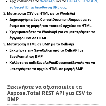
Αρχικοποιήστε το
WordsApi
και το
CellsApi με το &PI,
το Secret ID, τη διεύθυνση URL σας
.
Μετατροπή CSV σε HTML με το WordsApi
Δημιουργήστε ένα
ConvertDocumentRequest
με το
όνομα και τη μορφή του τοπικού αρχείου σε HTML.
Χρησιμοποιήστε το WordsApi για να μετατρέψετε το
έγγραφο CSV σε HTML.
Μετατροπή HTML σε BMP με το CellsApi
Εκκινήστε την
SaveOption
από το CellsAPI με
SaveFormat ως BMP
Καλέστε το
cellsSaveAsPostDocumentSaveAs
για να
μετατρέψετε το αρχείο HTML σε μορφή
BMP
Ξεκινήστε να αξιοποιείτε τα
Aspose.Total REST API για CSV to
BMP