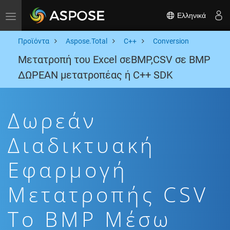
Ελληνικά
Toggle navigation
Προϊόντα
Aspose.Total
C++
Conversion
Μετατροπή του Excel σεBMP,CSV σε BMP
ΔΩΡΕΑΝ μετατροπέας ή C++ SDK
Δωρεάν
Διαδικτυακή
Εφαρμογή
Μετατροπής CSV
To BMP Μέσω