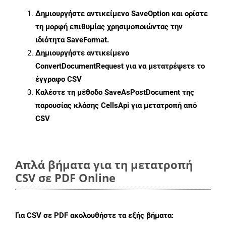
Δημιουργήστε αντικείμενο
SaveOption
και ορίστε
τη μορφή επιθυμίας χρησιμοποιώντας την
ιδιότητα
SaveFormat
.
Δημιουργήστε αντικείμενο
ConvertDocumentRequest
για να μετατρέψετε το
έγγραφο CSV
Καλέστε τη μέθοδο
SaveAsPostDocument
της
παρουσίας κλάσης CellsApi για μετατροπή από
CSV
Απλά βήματα για τη μετατροπή
CSV σε PDF Online
Για
CSV σε PDF
ακολουθήστε τα εξής βήματα: