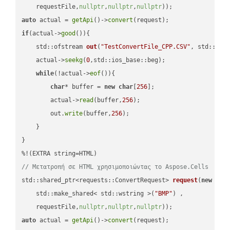
    requestFile,
nullptr
,
nullptr
,
nullptr
))
auto
 actual = 
getApi
()->
convert
if
(actual->
good
()){

std::ofstream 
out
(
"TestConvertFile_CPP.CSV"
, std::ist
    actual->
seekg
(
0
,std::ios_base::beg);

while
(!actual->
eof
()){

char
* buffer = 
new
char
[
256
];

        actual->
read
(buffer,
256
);

        out.
write
(buffer,
256
);

    }

}

// Μετατροπή σε HTML χρησιμοποιώντας το Aspose.Cells
std::shared_ptr<requests::ConvertRequest> 
request
(
new
 requ
    std::make_shared< std::wstring >(
"BMP"
) ,        

    requestFile,
nullptr
,
nullptr
,
nullptr
))
auto
 actual = 
getApi
()->
convert