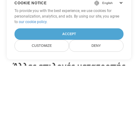
COOKIE NOTICE
To provide you with the best experience, we use cookies for
personalization, analytics, and ads. By using our site, you agree
to
our cookie policy
.
ACCEPT
CUSTOMIZE
DENY
Άλλες επιλογές μετατροπής
Excel
Μετατροπή CSV σε DOC
DOC:
Microsoft Word Binary Format
Μετατροπή CSV σε DOT
DOT:
Microsoft Word Template Files