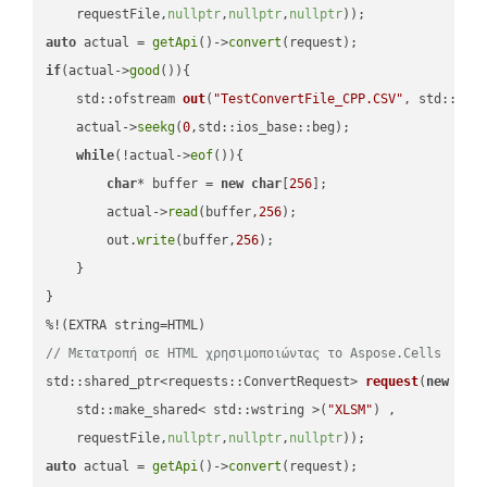
    requestFile,
nullptr
,
nullptr
,
nullptr
))
auto
 actual = 
getApi
()->
convert
if
(actual->
good
()){

std::ofstream 
out
(
"TestConvertFile_CPP.CSV"
, std::ist
    actual->
seekg
(
0
,std::ios_base::beg);

while
(!actual->
eof
()){

char
* buffer = 
new
char
[
256
];

        actual->
read
(buffer,
256
);

        out.
write
(buffer,
256
);

    }

}

// Μετατροπή σε HTML χρησιμοποιώντας το Aspose.Cells
std::shared_ptr<requests::ConvertRequest> 
request
(
new
 requ
    std::make_shared< std::wstring >(
"XLSM"
) ,        

    requestFile,
nullptr
,
nullptr
,
nullptr
))
auto
 actual = 
getApi
()->
convert