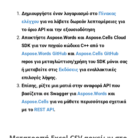
Δημιουργήστε έναν λογαριασμό στο
Πίνακας
ελέγχου
για να λάβετε δωρεάν λεπτομέρειες για
το όριο API και την εξουσιοδότηση
Αποκτήστε Aspose.Words και Aspose.Cells Cloud
SDK για τον πηγαίο κώδικα C++ από το
Aspose.Words GitHub
και
Aspose.Cells GitHub
repos για μεταγλώττιση/χρήση του SDK μόνοι σας
ή μεταβείτε στις
Εκδόσεις
για εναλλακτικές
επιλογές λήψης.
Επίσης, ρίξτε μια ματιά στην αναφορά API που
βασίζεται σε Swagger για
Aspose.Words
και
Aspose.Cells
για να μάθετε περισσότερα σχετικά
με το
REST API
.
Μετατροπή Excel CSV αρχείων στο