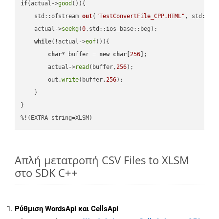
if
(actual->
good
()){

std::ofstream 
out
(
"TestConvertFile_CPP.HTML"
, std::is
    actual->
seekg
(
0
,std::ios_base::beg);

while
(!actual->
eof
()){

char
* buffer = 
new
char
[
256
];

        actual->
read
(buffer,
256
);

        out.
write
(buffer,
256
);

    }

}

%!(EXTRA string=XLSM)
Απλή μετατροπή CSV Files to XLSM
στο SDK C++
Ρύθμιση WordsApi και CellsApi