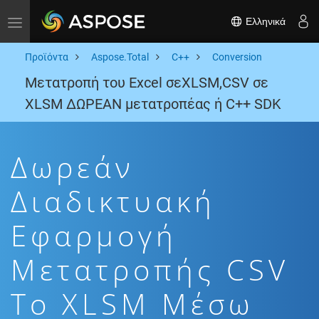
Ελληνικά
Toggle navigation
Προϊόντα
Aspose.Total
C++
Conversion
Μετατροπή του Excel σεXLSM,CSV σε
XLSM ΔΩΡΕΑΝ μετατροπέας ή C++ SDK
Δωρεάν
Διαδικτυακή
Εφαρμογή
Μετατροπής CSV
To XLSM Μέσω