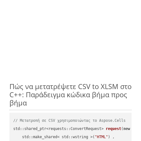
Πώς να μετατρέψετε CSV to XLSM στο
C++: Παράδειγμα κώδικα βήμα προς
βήμα
// Μετατροπή σε CSV χρησιμοποιώντας το Aspose.Cells
std::shared_ptr<requests::ConvertRequest> 
request
(
new
 requ
    std::make_shared< std::wstring >(
"HTML"
) ,        
