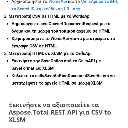
Αρχικοποιήστε το
WordsApi
και το
CellsApi με το &PI,
το Secret ID, τη διεύθυνση URL σας
.
Μετατροπή CSV σε HTML με το WordsApi
Δημιουργήστε ένα
ConvertDocumentRequest
με το
όνομα και τη μορφή του τοπικού αρχείου σε HTML.
Χρησιμοποιήστε το WordsApi για να μετατρέψετε το
έγγραφο CSV σε HTML.
Μετατροπή HTML σε XLSM με το CellsApi
Εκκινήστε την
SaveOption
από το CellsAPI με
SaveFormat ως XLSM
Καλέστε το
cellsSaveAsPostDocumentSaveAs
για να
μετατρέψετε το αρχείο HTML σε μορφή
XLSM
Ξεκινήστε να αξιοποιείτε τα
Aspose.Total REST API για CSV to
XLSM