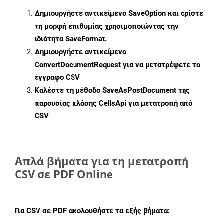
Δημιουργήστε αντικείμενο
SaveOption
και ορίστε
τη μορφή επιθυμίας χρησιμοποιώντας την
ιδιότητα
SaveFormat
.
Δημιουργήστε αντικείμενο
ConvertDocumentRequest
για να μετατρέψετε το
έγγραφο CSV
Καλέστε τη μέθοδο
SaveAsPostDocument
της
παρουσίας κλάσης CellsApi για μετατροπή από
CSV
Απλά βήματα για τη μετατροπή
CSV σε PDF Online
Για
CSV σε PDF
ακολουθήστε τα εξής βήματα: