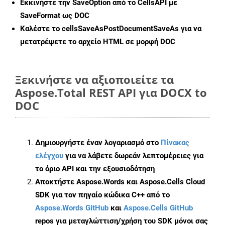
Εκκινήστε την
SaveOption
από το CellsAPI με
SaveFormat ως DOC
Καλέστε το
cellsSaveAsPostDocumentSaveAs
για να
μετατρέψετε το αρχείο HTML σε μορφή
DOC
Ξεκινήστε να αξιοποιείτε τα
Aspose.Total REST API για DOCX to
DOC
Δημιουργήστε έναν λογαριασμό στο
Πίνακας
ελέγχου
για να λάβετε δωρεάν λεπτομέρειες για
το όριο API και την εξουσιοδότηση
Αποκτήστε Aspose.Words και Aspose.Cells Cloud
SDK για τον πηγαίο κώδικα C++ από το
Aspose.Words GitHub
και
Aspose.Cells GitHub
repos για μεταγλώττιση/χρήση του SDK μόνοι σας