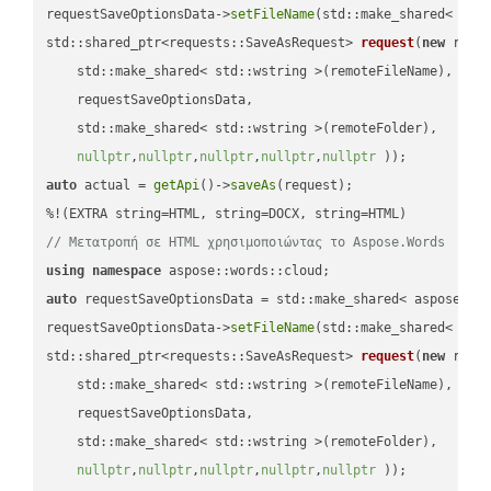
requestSaveOptionsData->
setFileName
(std::make_shared< std
std::shared_ptr<requests::SaveAsRequest> 
request
(
new
 reque
    std::make_shared< std::wstring >(remoteFileName),

    requestSaveOptionsData,

    std::make_shared< std::wstring >(remoteFolder),

nullptr
,
nullptr
,
nullptr
,
nullptr
,
nullptr
 ))
auto
 actual = 
getApi
()->
saveAs
(request);

// Μετατροπή σε HTML χρησιμοποιώντας το Aspose.Words
using
namespace
auto
 requestSaveOptionsData = std::make_shared< aspose::wo
requestSaveOptionsData->
setFileName
(std::make_shared< std
std::shared_ptr<requests::SaveAsRequest> 
request
(
new
 reque
    std::make_shared< std::wstring >(remoteFileName),

    requestSaveOptionsData,

    std::make_shared< std::wstring >(remoteFolder),

nullptr
,
nullptr
,
nullptr
,
nullptr
,
nullptr
 ))