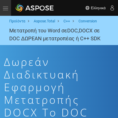
Ελληνικά
Toggle navigation
Προϊόντα
Aspose.Total
C++
Conversion
Μετατροπή του Word σεDOC,DOCX σε
DOC ΔΩΡΕΑΝ μετατροπέας ή C++ SDK
Δωρεάν
Διαδικτυακή
Εφαρμογή
Μετατροπής
DOCX To DOC