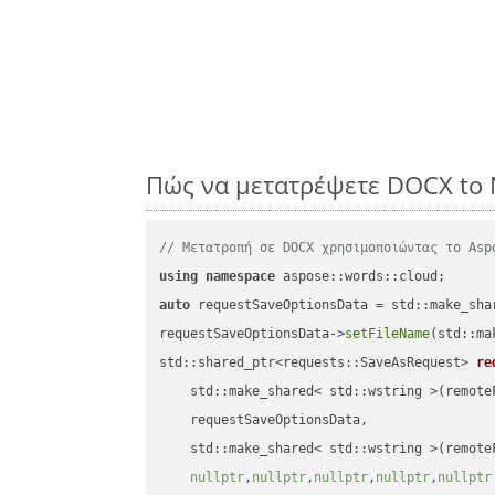
Πώς να μετατρέψετε DOCX to
// Μετατροπή σε DOCX χρησιμοποιώντας το Asp
using
namespace
auto
 requestSaveOptionsData = std::make_sha
requestSaveOptionsData->
setFileName
(std::ma
std::shared_ptr<requests::SaveAsRequest> 
re
    std::make_shared< std::wstring >(remoteF
    requestSaveOptionsData,

    std::make_shared< std::wstring >(remoteF
nullptr
,
nullptr
,
nullptr
,
nullptr
,
nullptr