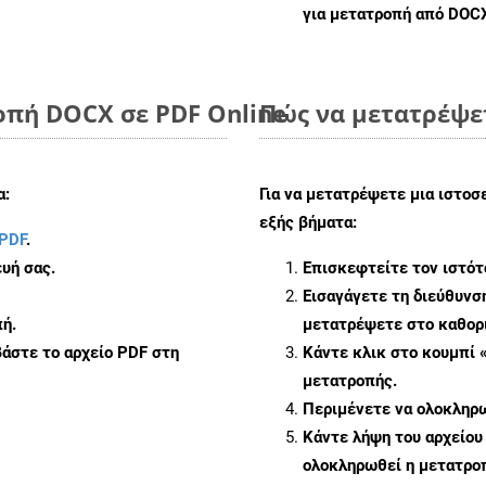
για μετατροπή από DOC
οπή DOCX σε PDF Online
Πώς να μετατρέψε
α:
Για να μετατρέψετε μια ιστο
εξής βήματα:
PDF
.
υή σας.
Επισκεφτείτε τον ιστό
Εισαγάγετε τη διεύθυνσ
ή.
μετατρέψετε στο καθορι
άστε το αρχείο PDF στη
Κάντε κλικ στο κουμπί 
μετατροπής.
Περιμένετε να ολοκληρω
Κάντε λήψη του αρχείο
ολοκληρωθεί η μετατροπ