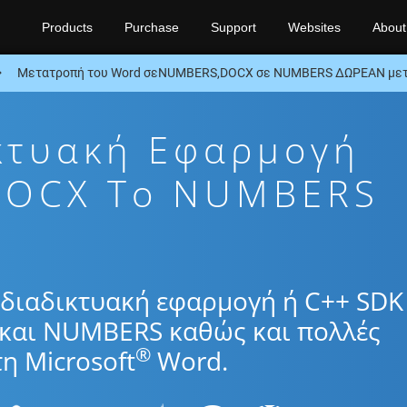
Products
Purchase
Support
Websites
About
Μετατροπή του Word σεNUMBERS,DOCX σε NUMBERS ΔΩΡΕΑΝ μετ
κτυακή Εφαρμογή
DOCX To NUMBERS
διαδικτυακή εφαρμογή ή C++ SDK 
και NUMBERS καθώς και πολλές
®
η Microsoft
Word.