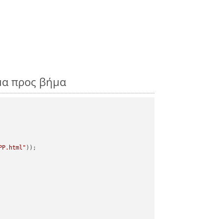
μα προς βήμα
PP.html"