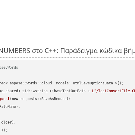
 NUMBERS στο C++: Παράδειγμα κώδικα βή
ose.Words
red< aspose::words::cloud::models::HtmlSaveOptionsData >();

ke_shared< std::wstring >(baseTestOutPath + 
L"/TestConvertFile_C
quest
(
new
 requests::SaveAsRequest(

ileName),

older),

 ))