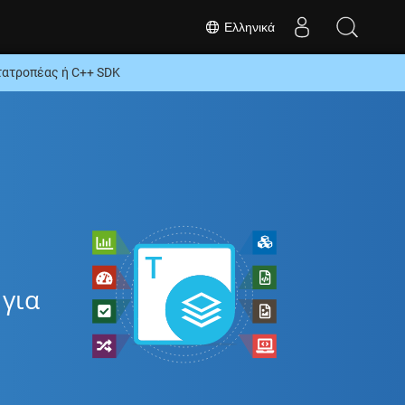
Ελληνικά
ατροπέας ή C++ SDK
για