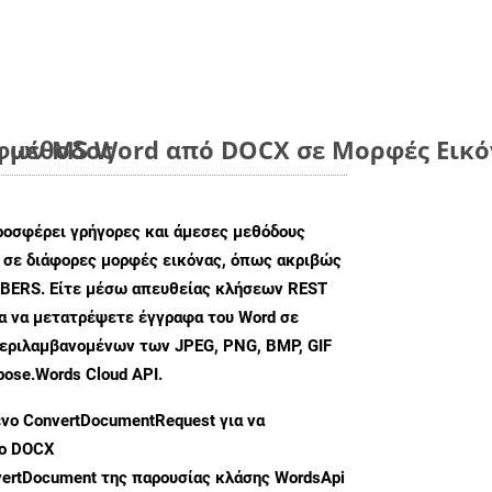
η μέθοδος
ων MS Word από DOCX σε Μορφές Εικόν
ροσφέρει γρήγορες και άμεσες μεθόδους
 σε διάφορες μορφές εικόνας, όπως ακριβώς
BERS. Είτε μέσω απευθείας κλήσεων REST
λα να μετατρέψετε έγγραφα του Word σε
περιλαμβανομένων των JPEG, PNG, BMP, GIF
pose.Words Cloud API.
ενο
ConvertDocumentRequest
για να
φο DOCX
ertDocument
της παρουσίας κλάσης WordsApi