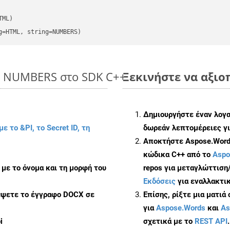
ML)

g=HTML, string=NUMBERS)
to NUMBERS στο SDK C++
Ξεκινήστε να αξιο
Δημιουργήστε έναν λογ
με το &PI, το Secret ID, τη
δωρεάν λεπτομέρειες γι
Αποκτήστε Aspose.Words
κώδικα C++ από το
Aspo
με το όνομα και τη μορφή του
repos για μεταγλώττιση
Εκδόσεις
για εναλλακτικ
ρέψετε το έγγραφο DOCX σε
Επίσης, ρίξτε μια ματιά
για
Aspose.Words
και
As
i
σχετικά με το
REST API
.