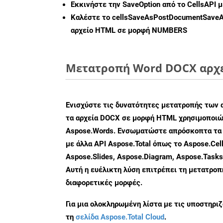
Εκκινήστε την
SaveOption
από το CellsAPI
Καλέστε το
cellsSaveAsPostDocumentSave
αρχείο HTML σε μορφή
NUMBERS
Μετατροπή Word DOCX αρχεί
Ενισχύστε τις δυνατότητες μετατροπής των 
τα αρχεία DOCX σε μορφή HTML χρησιμοποιών
Aspose.Words. Ενσωματώστε απρόσκοπτα τα 
με άλλα API Aspose.Total όπως το Aspose.Cell
Aspose.Slides, Aspose.Diagram, Aspose.Task
Αυτή η ευέλικτη λύση επιτρέπει τη μετατρο
διαφορετικές μορφές.
Για μια ολοκληρωμένη λίστα με τις υποστηρι
τη
σελίδα Aspose.Total Cloud
.