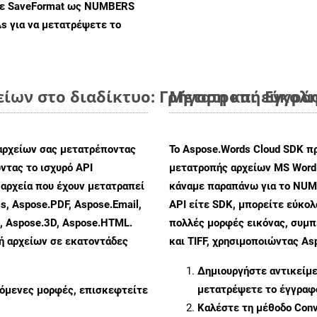
 με SaveFormat ως NUMBERS
As
για να μετατρέψετε το
ων στο διαδίκτυο: Γρήγορη και εύκολ
Μετατροπή Εγγράφ
αρχείων σας μετατρέποντας
Το Aspose.Words Cloud SDK π
τας το ισχυρό API
μετατροπής αρχείων MS Word
αρχεία που έχουν μετατραπεί
κάναμε παραπάνω για το NUM
s, Aspose.PDF, Aspose.Email,
API είτε SDK, μπορείτε εύκο
s, Aspose.3D, Aspose.HTML.
πολλές μορφές εικόνας, συμ
πή αρχείων σε εκατοντάδες
και TIFF, χρησιμοποιώντας As
Δημιουργήστε αντικείμ
μετατρέψετε το έγγρα
ζόμενες μορφές, επισκεφτείτε
Καλέστε τη μέθοδο
Conv