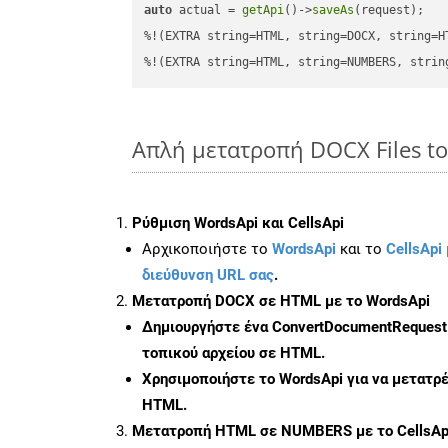
auto
 actual = 
getApi
()->
saveAs
(request);

%!(EXTRA string=HTML, string=DOCX, string=HT
%!(EXTRA string=HTML, string=NUMBERS, strin
Απλή μετατροπή DOCX Files 
Ρύθμιση WordsApi και CellsApi
Αρχικοποιήστε το
WordsApi
και το
CellsApi 
διεύθυνση URL σας
.
Μετατροπή DOCX σε HTML με το WordsApi
Δημιουργήστε ένα
ConvertDocumentRequest
τοπικού αρχείου σε HTML.
Χρησιμοποιήστε το WordsApi για να μετατ
HTML.
Μετατροπή HTML σε NUMBERS με το CellsAp