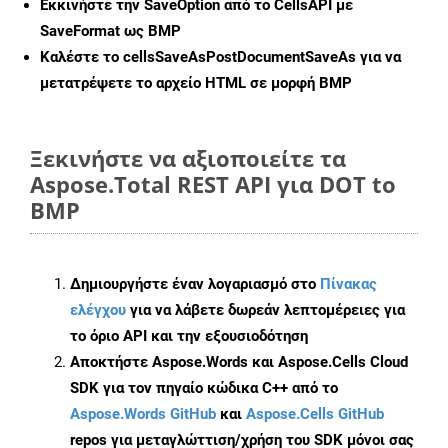
Εκκινήστε την
SaveOption
από το CellsAPI με
SaveFormat ως BMP
Καλέστε το
cellsSaveAsPostDocumentSaveAs
για να
μετατρέψετε το αρχείο HTML σε μορφή
BMP
Ξεκινήστε να αξιοποιείτε τα
Aspose.Total REST API για DOT to
BMP
Δημιουργήστε έναν λογαριασμό στο
Πίνακας
ελέγχου
για να λάβετε δωρεάν λεπτομέρειες για
το όριο API και την εξουσιοδότηση
Αποκτήστε Aspose.Words και Aspose.Cells Cloud
SDK για τον πηγαίο κώδικα C++ από το
Aspose.Words GitHub
και
Aspose.Cells GitHub
repos για μεταγλώττιση/χρήση του SDK μόνοι σας