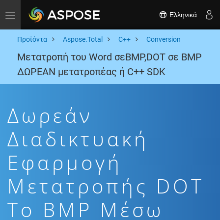
Ελληνικά
Toggle navigation
Προϊόντα
Aspose.Total
C++
Conversion
Μετατροπή του Word σεBMP,DOT σε BMP
ΔΩΡΕΑΝ μετατροπέας ή C++ SDK
Δωρεάν
Διαδικτυακή
Εφαρμογή
Μετατροπής DOT
To BMP Μέσω