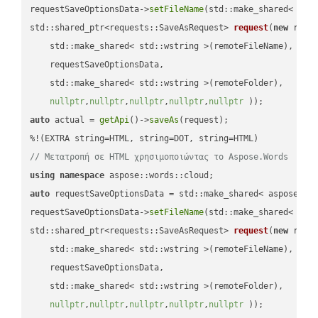
requestSaveOptionsData->
setFileName
(std::make_shared< std
std::shared_ptr<requests::SaveAsRequest> 
request
(
new
 reque
    std::make_shared< std::wstring >(remoteFileName),

    requestSaveOptionsData,

    std::make_shared< std::wstring >(remoteFolder),

nullptr
,
nullptr
,
nullptr
,
nullptr
,
nullptr
 ))
auto
 actual = 
getApi
()->
saveAs
(request);

// Μετατροπή σε HTML χρησιμοποιώντας το Aspose.Words
using
namespace
auto
 requestSaveOptionsData = std::make_shared< aspose::wo
requestSaveOptionsData->
setFileName
(std::make_shared< std
std::shared_ptr<requests::SaveAsRequest> 
request
(
new
 reque
    std::make_shared< std::wstring >(remoteFileName),

    requestSaveOptionsData,

    std::make_shared< std::wstring >(remoteFolder),

nullptr
,
nullptr
,
nullptr
,
nullptr
,
nullptr
 ))