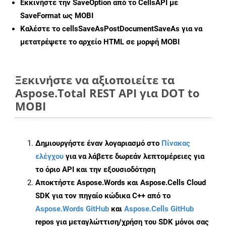
Εκκινήστε την
SaveOption
από το CellsAPI με
SaveFormat ως MOBI
Καλέστε το
cellsSaveAsPostDocumentSaveAs
για να
μετατρέψετε το αρχείο HTML σε μορφή
MOBI
Ξεκινήστε να αξιοποιείτε τα
Aspose.Total REST API για DOT to
MOBI
Δημιουργήστε έναν λογαριασμό στο
Πίνακας
ελέγχου
για να λάβετε δωρεάν λεπτομέρειες για
το όριο API και την εξουσιοδότηση
Αποκτήστε Aspose.Words και Aspose.Cells Cloud
SDK για τον πηγαίο κώδικα C++ από το
Aspose.Words GitHub
και
Aspose.Cells GitHub
repos για μεταγλώττιση/χρήση του SDK μόνοι σας