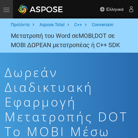
Ελληνικά
Toggle navigation
Προϊόντα
Aspose.Total
C++
Conversion
Μετατροπή του Word σεMOBI,DOT σε
MOBI ΔΩΡΕΑΝ μετατροπέας ή C++ SDK
Δωρεάν
Διαδικτυακή
Εφαρμογή
Μετατροπής DOT
To MOBI Μέσω