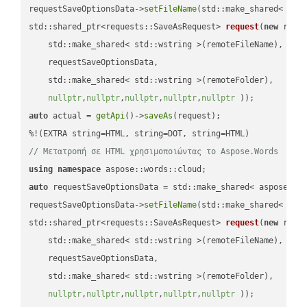
requestSaveOptionsData->
setFileName
(std::make_shared< std
std::shared_ptr<requests::SaveAsRequest> 
request
(
new
 reque
    std::make_shared< std::wstring >(remoteFileName),

    requestSaveOptionsData,

    std::make_shared< std::wstring >(remoteFolder),

nullptr
,
nullptr
,
nullptr
,
nullptr
,
nullptr
 ))
auto
 actual = 
getApi
()->
saveAs
(request);

// Μετατροπή σε HTML χρησιμοποιώντας το Aspose.Words
using
namespace
auto
 requestSaveOptionsData = std::make_shared< aspose::wo
requestSaveOptionsData->
setFileName
(std::make_shared< std
std::shared_ptr<requests::SaveAsRequest> 
request
(
new
 reque
    std::make_shared< std::wstring >(remoteFileName),

    requestSaveOptionsData,

    std::make_shared< std::wstring >(remoteFolder),

nullptr
,
nullptr
,
nullptr
,
nullptr
,
nullptr
 ))