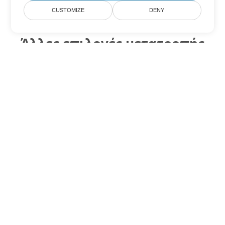
CUSTOMIZE
DENY
Άλλες επιλογές μετατροπής
Word
Μετατροπή DOT σε DOC
DOC:
Microsoft Word Binary Format
Μετατροπή DOT σε DOCX
DOCX:
Office 2007+ Word Document
Μετατροπή DOT σε DOCM
DOCM:
Microsoft Word 2007 Marco File
Μετατροπή DOT σε DOTX
DOTX:
Microsoft Word Template File