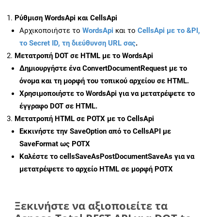
Ρύθμιση WordsApi και CellsApi
Αρχικοποιήστε το
WordsApi
και το
CellsApi με το &PI,
το Secret ID, τη διεύθυνση URL σας
.
Μετατροπή DOT σε HTML με το WordsApi
Δημιουργήστε ένα
ConvertDocumentRequest
με το
όνομα και τη μορφή του τοπικού αρχείου σε HTML.
Χρησιμοποιήστε το WordsApi για να μετατρέψετε το
έγγραφο DOT σε HTML.
Μετατροπή HTML σε POTX με το CellsApi
Εκκινήστε την
SaveOption
από το CellsAPI με
SaveFormat ως POTX
Καλέστε το
cellsSaveAsPostDocumentSaveAs
για να
μετατρέψετε το αρχείο HTML σε μορφή
POTX
Ξεκινήστε να αξιοποιείτε τα