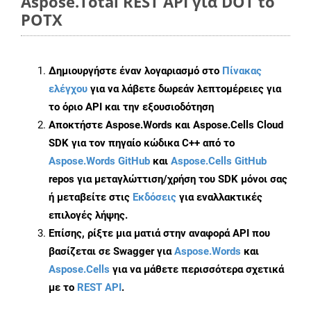
Aspose.Total REST API για DOT to
POTX
Δημιουργήστε έναν λογαριασμό στο
Πίνακας
ελέγχου
για να λάβετε δωρεάν λεπτομέρειες για
το όριο API και την εξουσιοδότηση
Αποκτήστε Aspose.Words και Aspose.Cells Cloud
SDK για τον πηγαίο κώδικα C++ από το
Aspose.Words GitHub
και
Aspose.Cells GitHub
repos για μεταγλώττιση/χρήση του SDK μόνοι σας
ή μεταβείτε στις
Εκδόσεις
για εναλλακτικές
επιλογές λήψης.
Επίσης, ρίξτε μια ματιά στην αναφορά API που
βασίζεται σε Swagger για
Aspose.Words
και
Aspose.Cells
για να μάθετε περισσότερα σχετικά
με το
REST API
.