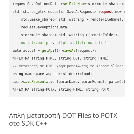
requestSaveOptionsData->
setFileName
(std::make_shared< std
std::shared_ptr<requests::SaveAsRequest> 
request
(
new
 reque
    std::make_shared< std::wstring >(remoteFileName),

    requestSaveOptionsData,

    std::make_shared< std::wstring >(remoteFolder),

nullptr
,
nullptr
,
nullptr
,
nullptr
,
nullptr
 ))
auto
 actual = 
getApi
()->
saveAs
(request);

// Μετατροπή σε HTML χρησιμοποιώντας το Aspose.Slides
using
namespace
 aspose::slides::cloud;            

api->
savePresentation
(paramName, paramFormat, paramOutPat
%!(EXTRA string=POTX, string=HTML, string=POTX)
Απλή μετατροπή DOT Files to POTX
στο SDK C++