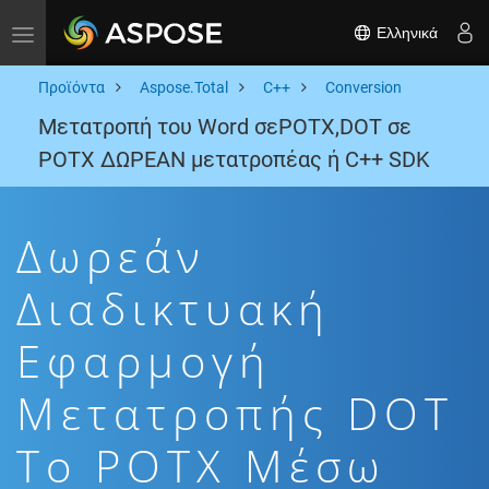
Ελληνικά
Toggle navigation
Προϊόντα
Aspose.Total
C++
Conversion
Μετατροπή του Word σεPOTX,DOT σε
POTX ΔΩΡΕΑΝ μετατροπέας ή C++ SDK
Δωρεάν
Διαδικτυακή
Εφαρμογή
Μετατροπής DOT
To POTX Μέσω