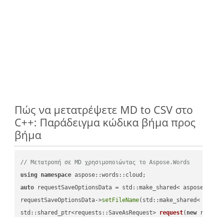
Πώς να μετατρέψετε MD to CSV στο
C++: Παράδειγμα κώδικα βήμα προς
βήμα
// Μετατροπή σε MD χρησιμοποιώντας το Aspose.Words
using
namespace
auto
 requestSaveOptionsData = std::make_shared< aspose::wo
requestSaveOptionsData->
setFileName
(std::make_shared< std
std::shared_ptr<requests::SaveAsRequest> 
request
(
new
 reque