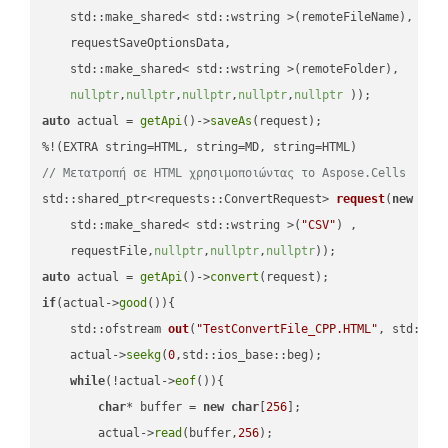
    std::make_shared< std::wstring >(remoteFileName),

    requestSaveOptionsData,

    std::make_shared< std::wstring >(remoteFolder),

nullptr
,
nullptr
,
nullptr
,
nullptr
,
nullptr
 ))
auto
 actual = 
getApi
()->
saveAs
(request);

// Μετατροπή σε HTML χρησιμοποιώντας το Aspose.Cells
std::shared_ptr<requests::ConvertRequest> 
request
(
new
 requ
    std::make_shared< std::wstring >(
"CSV"
) ,        

    requestFile,
nullptr
,
nullptr
,
nullptr
))
auto
 actual = 
getApi
()->
convert
if
(actual->
good
()){

std::ofstream 
out
(
"TestConvertFile_CPP.HTML"
, std::is
    actual->
seekg
(
0
,std::ios_base::beg);

while
(!actual->
eof
()){

char
* buffer = 
new
char
[
256
];

        actual->
read
(buffer,
256
);
