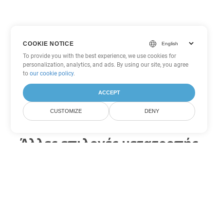
COOKIE NOTICE
To provide you with the best experience, we use cookies for
personalization, analytics, and ads. By using our site, you agree
to
our cookie policy
.
ACCEPT
CUSTOMIZE
DENY
Άλλες επιλογές μετατροπής
Word
Μετατροπή MD σε DOC
DOC:
Microsoft Word Binary Format