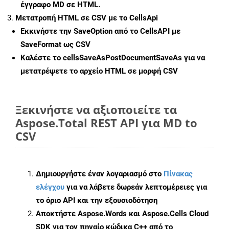
έγγραφο MD σε HTML.
Μετατροπή HTML σε CSV με το CellsApi
Εκκινήστε την
SaveOption
από το CellsAPI με
SaveFormat ως CSV
Καλέστε το
cellsSaveAsPostDocumentSaveAs
για να
μετατρέψετε το αρχείο HTML σε μορφή
CSV
Ξεκινήστε να αξιοποιείτε τα
Aspose.Total REST API για MD to
CSV
Δημιουργήστε έναν λογαριασμό στο
Πίνακας
ελέγχου
για να λάβετε δωρεάν λεπτομέρειες για
το όριο API και την εξουσιοδότηση
Αποκτήστε Aspose.Words και Aspose.Cells Cloud
SDK για τον πηγαίο κώδικα C++ από το