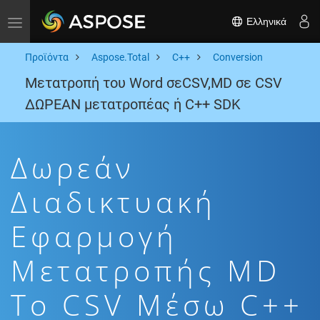
Ελληνικά
Toggle navigation
Προϊόντα
Aspose.Total
C++
Conversion
Μετατροπή του Word σεCSV,MD σε CSV
ΔΩΡΕΑΝ μετατροπέας ή C++ SDK
Δωρεάν
Διαδικτυακή
Εφαρμογή
Μετατροπής MD
To CSV Μέσω C++