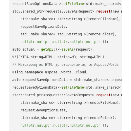
requestSaveOptionsData->
setFileName
(std::make_shared< std
std::shared_ptr<requests::SaveAsRequest> 
request
(
new
 reque
    std::make_shared< std::wstring >(remoteFileName),

    requestSaveOptionsData,

    std::make_shared< std::wstring >(remoteFolder),

nullptr
,
nullptr
,
nullptr
,
nullptr
,
nullptr
 ))
auto
 actual = 
getApi
()->
saveAs
(request);

// Μετατροπή σε HTML χρησιμοποιώντας το Aspose.Words
using
namespace
auto
 requestSaveOptionsData = std::make_shared< aspose::wo
requestSaveOptionsData->
setFileName
(std::make_shared< std
std::shared_ptr<requests::SaveAsRequest> 
request
(
new
 reque
    std::make_shared< std::wstring >(remoteFileName),

    requestSaveOptionsData,

    std::make_shared< std::wstring >(remoteFolder),

nullptr
,
nullptr
,
nullptr
,
nullptr
,
nullptr
 ))