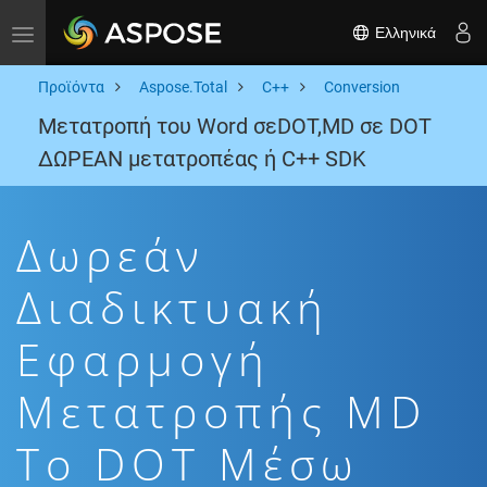
Ελληνικά
Toggle navigation
Προϊόντα
Aspose.Total
C++
Conversion
Μετατροπή του Word σεDOT,MD σε DOT
ΔΩΡΕΑΝ μετατροπέας ή C++ SDK
Δωρεάν
Διαδικτυακή
Εφαρμογή
Μετατροπής MD
To DOT Μέσω