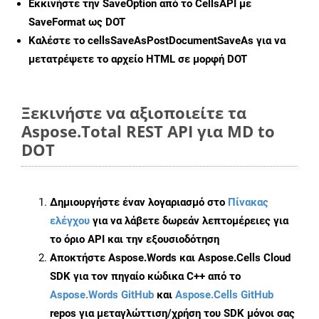
Εκκινήστε την
SaveOption
από το CellsAPI με
SaveFormat ως DOT
Καλέστε το
cellsSaveAsPostDocumentSaveAs
για να
μετατρέψετε το αρχείο HTML σε μορφή
DOT
Ξεκινήστε να αξιοποιείτε τα
Aspose.Total REST API για MD to
DOT
Δημιουργήστε έναν λογαριασμό στο
Πίνακας
ελέγχου
για να λάβετε δωρεάν λεπτομέρειες για
το όριο API και την εξουσιοδότηση
Αποκτήστε Aspose.Words και Aspose.Cells Cloud
SDK για τον πηγαίο κώδικα C++ από το
Aspose.Words GitHub
και
Aspose.Cells GitHub
repos για μεταγλώττιση/χρήση του SDK μόνοι σας