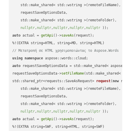
    std::make_shared< std::wstring >(remoteFileName),

    requestSaveOptionsData,

    std::make_shared< std::wstring >(remoteFolder),

nullptr
,
nullptr
,
nullptr
,
nullptr
,
nullptr
 ))
auto
 actual = 
getApi
()->
saveAs
(request);

// Μετατροπή σε HTML χρησιμοποιώντας το Aspose.Words
using
namespace
auto
 requestSaveOptionsData = std::make_shared< aspose::wo
requestSaveOptionsData->
setFileName
(std::make_shared< std
std::shared_ptr<requests::SaveAsRequest> 
request
(
new
 reque
    std::make_shared< std::wstring >(remoteFileName),

    requestSaveOptionsData,

    std::make_shared< std::wstring >(remoteFolder),

nullptr
,
nullptr
,
nullptr
,
nullptr
,
nullptr
 ))
auto
 actual = 
getApi
()->
saveAs
(request);

%!(EXTRA string=SWF, string=HTML, string=SWF)