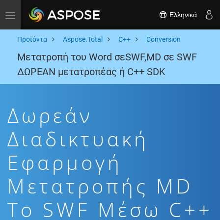
Ελληνικά
Toggle navigation
Προϊόντα
Aspose.Total
C++
Conversion
Μετατροπή του Word σεSWF,MD σε SWF
ΔΩΡΕΑΝ μετατροπέας ή C++ SDK
Δωρεάν
Διαδικτυακή
Εφαρμογή
Μετατροπής MD
To SWF Μέσω C++