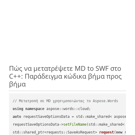
Πώς να μετατρέψετε MD to SWF στο
C++: Παράδειγμα κώδικα βήμα προς
βήμα
// Μετατροπή σε MD χρησιμοποιώντας το Aspose.Words
using
namespace
auto
 requestSaveOptionsData = std::make_shared< aspose::wo
requestSaveOptionsData->
setFileName
(std::make_shared< std
std::shared_ptr<requests::SaveAsRequest> 
request
(
new
 reque