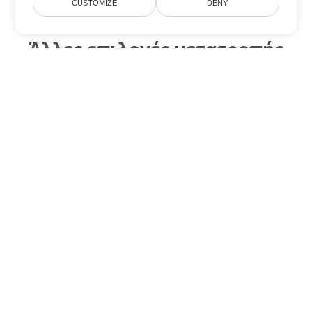
CUSTOMIZE
DENY
Άλλες επιλογές μετατροπής
Word
Μετατροπή MD σε DOC
DOC:
Microsoft Word Binary Format
Μετατροπή MD σε DOT
DOT:
Microsoft Word Template Files
Μετατροπή MD σε DOCX
DOCX:
Office 2007+ Word Document
Μετατροπή MD σε DOCM
DOCM:
Microsoft Word 2007 Marco File