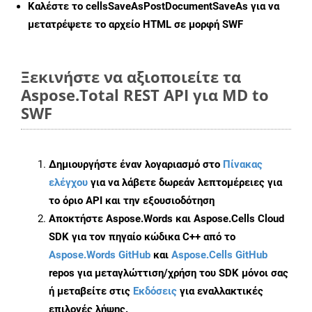
Καλέστε το
cellsSaveAsPostDocumentSaveAs
για να
μετατρέψετε το αρχείο HTML σε μορφή
SWF
Ξεκινήστε να αξιοποιείτε τα
Aspose.Total REST API για MD to
SWF
Δημιουργήστε έναν λογαριασμό στο
Πίνακας
ελέγχου
για να λάβετε δωρεάν λεπτομέρειες για
το όριο API και την εξουσιοδότηση
Αποκτήστε Aspose.Words και Aspose.Cells Cloud
SDK για τον πηγαίο κώδικα C++ από το
Aspose.Words GitHub
και
Aspose.Cells GitHub
repos για μεταγλώττιση/χρήση του SDK μόνοι σας
ή μεταβείτε στις
Εκδόσεις
για εναλλακτικές
επιλογές λήψης.