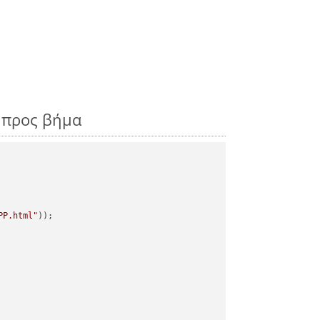
 προς βήμα
PP.html"