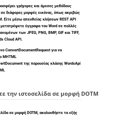
ροσφέρει γρήγορες και άμεσες μεθόδους
 σε διάφορες μορφές εικόνας, όπως ακριβώς
M. Είτε μέσω απευθείας κλήσεων REST API
α μετατρέψετε έγγραφα του Word σε πολλές
ανομένων των JPEG, PNG, BMP, GIF και TIFF,
s Cloud API.
ενο
ConvertDocumentRequest
για να
φο MHTML
ertDocument
της παρουσίας κλάσης WordsApi
TML
τε την ιστοσελίδα σε μορφή DOTM
σελίδα σε μορφή DOTM, ακολουθήστε τα εξής