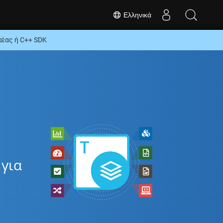
Ελληνικά
έας ή C++ SDK
για