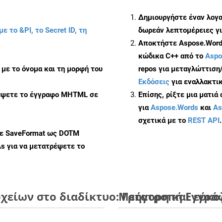
Δημιουργήστε έναν λογ
με το &PI, το Secret ID, τη
δωρεάν λεπτομέρειες γι
Αποκτήστε Aspose.Words
κώδικα C++ από το
Aspo
με το όνομα και τη μορφή του
repos για μεταγλώττιση
Εκδόσεις
για εναλλακτικ
ρέψετε το έγγραφο MHTML σε
Επίσης, ρίξτε μια ματιά
για
Aspose.Words
και
As
σχετικά με το
REST API
.
με SaveFormat ως DOTM
As
για να μετατρέψετε το
είων στο διαδίκτυο: Γρήγορη και εύκο
Μετατροπή Εγγράφ