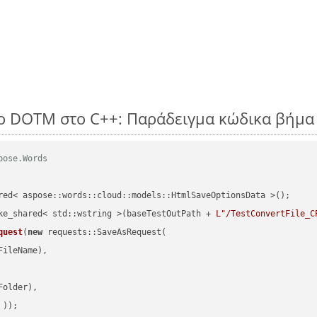
o DOTM στο C++: Παράδειγμα κώδικα βήμα
pose.Words
red< aspose::words::cloud::models::HtmlSaveOptionsData >();

ke_shared< std::wstring >(baseTestOutPath + 
L"/TestConvertFile_C
quest
(
new
 requests::SaveAsRequest(

ileName),

older),

 ))