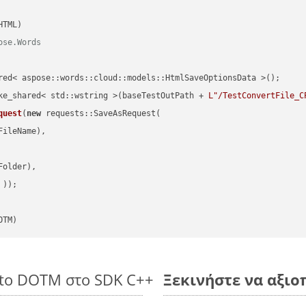
ose.Words
red< aspose::words::cloud::models::HtmlSaveOptionsData >();

ke_shared< std::wstring >(baseTestOutPath + 
L"/TestConvertFile_C
quest
(
new
 requests::SaveAsRequest(

ileName),

older),

 ))
OTM)
 to DOTM στο SDK C++
Ξεκινήστε να αξιο