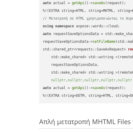
auto
 actual = 
getApi
()->
saveAs
(request);

// Μετατροπή σε HTML χρησιμοποιώντας το Asp
using
namespace
auto
 requestSaveOptionsData = std::make_sha
requestSaveOptionsData->
setFileName
(std::ma
std::shared_ptr<requests::SaveAsRequest> 
re
    std::make_shared< std::wstring >(remoteF
    requestSaveOptionsData,

    std::make_shared< std::wstring >(remoteF
nullptr
,
nullptr
,
nullptr
,
nullptr
,
nullptr
auto
 actual = 
getApi
()->
saveAs
(request);

%!(EXTRA string=DOTM, string=HTML, string=D
Απλή μετατροπή MHTML Files