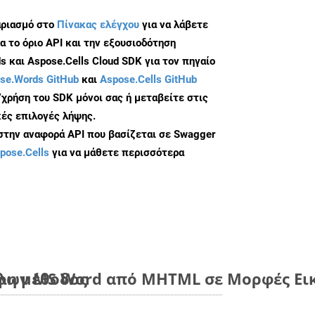
αριασμό στο
Πίνακας ελέγχου
για να λάβετε
α το όριο API και την εξουσιοδότηση
 και Aspose.Cells Cloud SDK για τον πηγαίο
se.Words GitHub
και
Aspose.Cells GitHub
/χρήση του SDK μόνοι σας ή μεταβείτε στις
ές επιλογές λήψης.
 στην αναφορά API που βασίζεται σε Swagger
pose.Cells
για να μάθετε περισσότερα
λη μέθοδος
ων MS Word από MHTML σε Μορφές Εικ