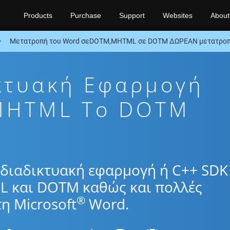
Products
Purchase
Support
Websites
About
Μετατροπή του Word σεDOTM,MHTML σε DOTM ΔΩΡΕΑΝ μετατροπ
κτυακή Εφαρμογή
MHTML To DOTM
διαδικτυακή εφαρμογή ή C++ SDK 
L και DOTM καθώς και πολλές
®
η Microsoft
Word.