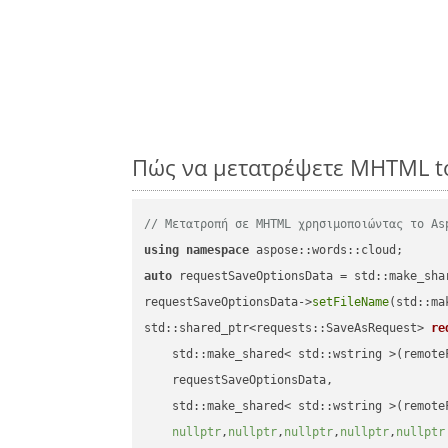
Πώς να μετατρέψετε MHTML t
// Μετατροπή σε MHTML χρησιμοποιώντας το As
using
namespace
auto
 requestSaveOptionsData = std::make_sha
requestSaveOptionsData->
setFileName
(std::ma
std::shared_ptr<requests::SaveAsRequest> 
re
    std::make_shared< std::wstring >(remoteF
    requestSaveOptionsData,

    std::make_shared< std::wstring >(remoteF
nullptr
,
nullptr
,
nullptr
,
nullptr
,
nullptr