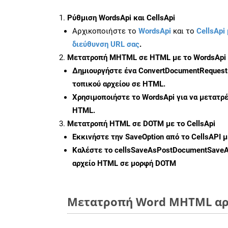
Ρύθμιση WordsApi και CellsApi
Αρχικοποιήστε το
WordsApi
και το
CellsApi 
διεύθυνση URL σας
.
Μετατροπή MHTML σε HTML με το WordsApi
Δημιουργήστε ένα
ConvertDocumentRequest
τοπικού αρχείου σε HTML.
Χρησιμοποιήστε το WordsApi για να μετατ
HTML.
Μετατροπή HTML σε DOTM με το CellsApi
Εκκινήστε την
SaveOption
από το CellsAPI 
Καλέστε το
cellsSaveAsPostDocumentSave
αρχείο HTML σε μορφή
DOTM
Μετατροπή Word MHTML αρχ