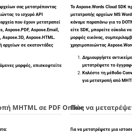
αρχείων σας μετατρέποντας
Το Aspose.Words Cloud SDK π
ώντας το ισχυρό API
μετατροπής αρχείων MS Word
αρχεία που έχουν μετατραπεί
κάναμε παραπάνω για το DOT
s, Aspose.PDF, Aspose.Email,
είτε SDK, μπορείτε εύκολα ν
s, Aspose.3D, Aspose.HTML.
μορφές εικόνας, συμπεριλαμβ
πή αρχείων σε εκατοντάδες
χρησιμοποιώντας Aspose.Word
Δημιουργήστε αντικείμ
μετατρέψετε το έγγρα
ζόμενες μορφές, επισκεφτείτε
Καλέστε τη μέθοδο
Conv
για μετατροπή από MH
οπή MHTML σε PDF Online
Πώς να μετατρέψε
τα:
Για να μετατρέψετε μια ιστο