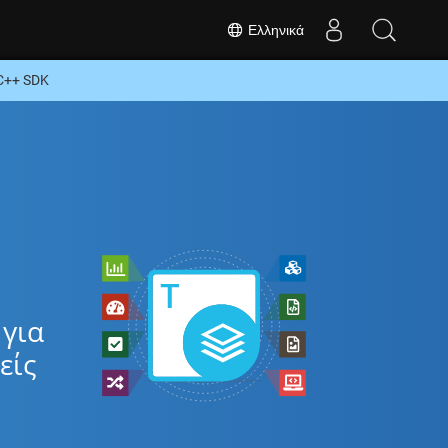
Ελληνικά
C++ SDK
για
είς