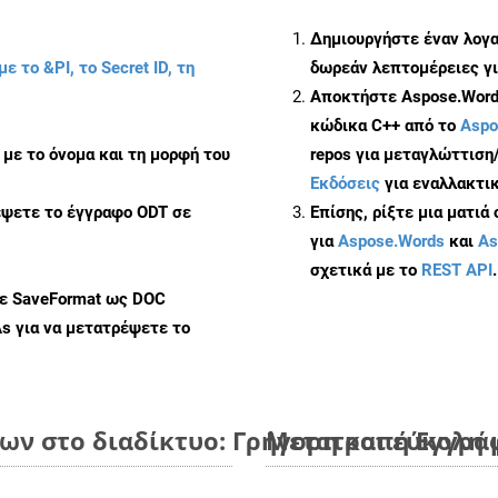
Δημιουργήστε έναν λογ
με το &PI, το Secret ID, τη
δωρεάν λεπτομέρειες γι
Αποκτήστε Aspose.Words
κώδικα C++ από το
Aspo
με το όνομα και τη μορφή του
repos για μεταγλώττιση
Εκδόσεις
για εναλλακτικ
έψετε το έγγραφο ODT σε
Επίσης, ρίξτε μια ματιά
για
Aspose.Words
και
As
σχετικά με το
REST API
.
με SaveFormat ως DOC
As
για να μετατρέψετε το
ν στο διαδίκτυο: Γρήγορη και εύκολη 
Μετατροπή Εγγράφ