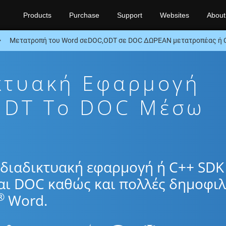
Products
Purchase
Support
Websites
About
Μετατροπή του Word σεDOC,ODT σε DOC ΔΩΡΕΑΝ μετατροπέας ή 
κτυακή Εφαρμογή
ODT To DOC Μέσω
διαδικτυακή εφαρμογή ή C++ SDK 
αι DOC καθώς και πολλές δημοφιλ
®
Word.