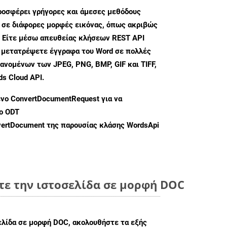
ροσφέρει γρήγορες και άμεσες μεθόδους
 σε διάφορες μορφές εικόνας, όπως ακριβώς
 Είτε μέσω απευθείας κλήσεων REST API
α μετατρέψετε έγγραφα του Word σε πολλές
ανομένων των JPEG, PNG, BMP, GIF και TIFF,
s Cloud API.
ενο
ConvertDocumentRequest
για να
ο ODT
ertDocument
της παρουσίας κλάσης WordsApi
τε την ιστοσελίδα σε μορφή DOC
ελίδα σε μορφή DOC, ακολουθήστε τα εξής