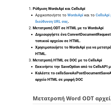
Ρύθμιση WordsApi και CellsApi
Αρχικοποιήστε το
WordsApi
και το
CellsApi 
διεύθυνση URL σας
.
Μετατροπή ODT σε HTML με το WordsApi
Δημιουργήστε ένα
ConvertDocumentRequest
τοπικού αρχείου σε HTML.
Χρησιμοποιήστε το WordsApi για να μετατρ
HTML.
Μετατροπή HTML σε DOC με το CellsApi
Εκκινήστε την
SaveOption
από το CellsAPI 
Καλέστε το
cellsSaveAsPostDocumentSave
αρχείο HTML σε μορφή
DOC
Μετατροπή Word ODT αρχείω