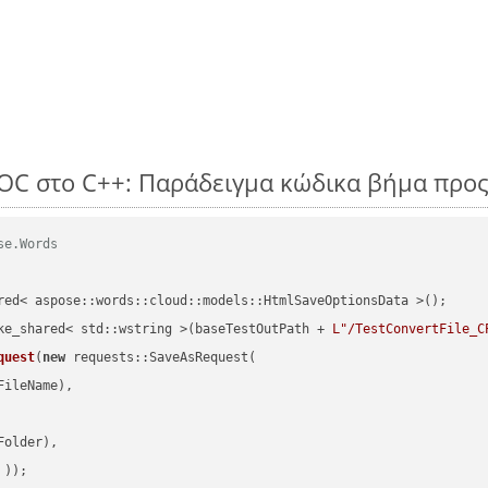
OC στο C++: Παράδειγμα κώδικα βήμα προ
se.Words
red< aspose::words::cloud::models::HtmlSaveOptionsData >();

ke_shared< std::wstring >(baseTestOutPath + 
L"/TestConvertFile_C
quest
(
new
 requests::SaveAsRequest(

ileName),

older),

 ))