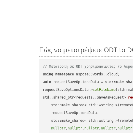
Πώς να μετατρέψετε ODT to D
// Μετατροπή σε ODT χρησιμοποιώντας το Aspo
using
namespace
auto
 requestSaveOptionsData = std::make_sha
requestSaveOptionsData->
setFileName
(std::ma
std::shared_ptr<requests::SaveAsRequest> 
re
    std::make_shared< std::wstring >(remoteF
    requestSaveOptionsData,

    std::make_shared< std::wstring >(remoteF
nullptr
,
nullptr
,
nullptr
,
nullptr
,
nullptr