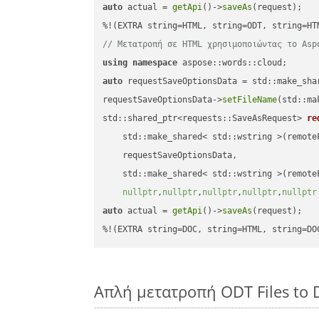
auto
 actual = 
getApi
()->
saveAs
(request);

// Μετατροπή σε HTML χρησιμοποιώντας το Asp
using
namespace
auto
 requestSaveOptionsData = std::make_sha
requestSaveOptionsData->
setFileName
(std::ma
std::shared_ptr<requests::SaveAsRequest> 
re
    std::make_shared< std::wstring >(remoteF
    requestSaveOptionsData,

    std::make_shared< std::wstring >(remoteF
nullptr
,
nullptr
,
nullptr
,
nullptr
,
nullptr
auto
 actual = 
getApi
()->
saveAs
(request);

%!(EXTRA string=DOC, string=HTML, string=DO
Απλή μετατροπή ODT Files to