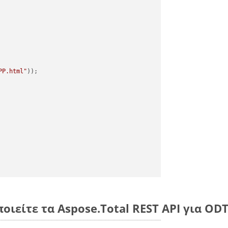
PP.html"
οιείτε τα Aspose.Total REST API για OD