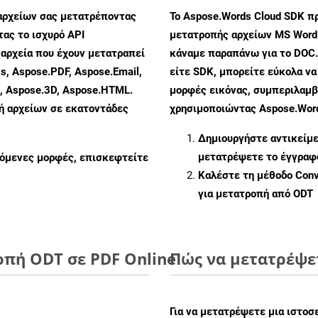
αρχείων σας μετατρέποντας
Το Aspose.Words Cloud SDK π
ας το ισχυρό API
μετατροπής αρχείων MS Word
αρχεία που έχουν μετατραπεί
κάναμε παραπάνω για το DOC.
s, Aspose.PDF, Aspose.Email,
είτε SDK, μπορείτε εύκολα ν
s, Aspose.3D, Aspose.HTML.
μορφές εικόνας, συμπεριλαμβ
πή αρχείων σε εκατοντάδες
χρησιμοποιώντας Aspose.Word
Δημιουργήστε αντικείμ
μετατρέψετε το έγγραφ
ζόμενες μορφές, επισκεφτείτε
Καλέστε τη μέθοδο
Conv
για μετατροπή από ODT
οπή ODT σε PDF Online
Πώς να μετατρέψε
Για να μετατρέψετε μια ιστοσ