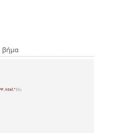
ς βήμα
PP.html"