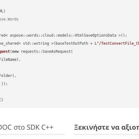
ose.Words
red< aspose::words::cloud::models::HtmlSaveOptionsData >();

ke_shared< std::wstring >(baseTestOutPath + 
L"/TestConvertFile_C
quest
(
new
 requests::SaveAsRequest(

ileName),

older),

 ))
C)
 DOC στο SDK C++
Ξεκινήστε να αξιοπ