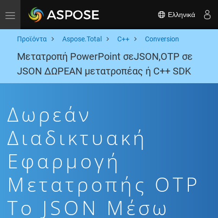
Ελληνικά
Toggle navigation
Προϊόντα
Aspose.Total
C++
Conversion
Μετατροπή PowerPoint σεJSON,OTP σε
JSON ΔΩΡΕΑΝ μετατροπέας ή C++ SDK
Δωρεάν
Διαδικτυακή
Εφαρμογή
Μετατροπής OTP
To JSON Μέσω