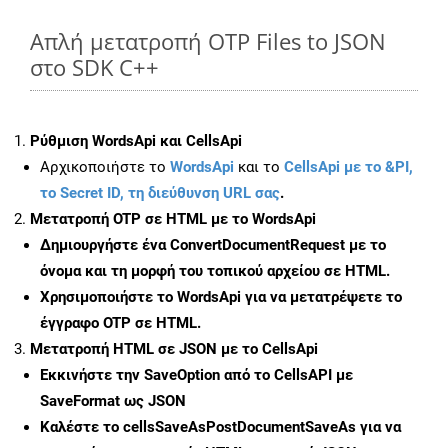
Απλή μετατροπή OTP Files to JSON
στο SDK C++
Ρύθμιση WordsApi και CellsApi
Αρχικοποιήστε το
WordsApi
και το
CellsApi με το &PI,
το Secret ID, τη διεύθυνση URL σας
.
Μετατροπή OTP σε HTML με το WordsApi
Δημιουργήστε ένα
ConvertDocumentRequest
με το
όνομα και τη μορφή του τοπικού αρχείου σε HTML.
Χρησιμοποιήστε το WordsApi για να μετατρέψετε το
έγγραφο OTP σε HTML.
Μετατροπή HTML σε JSON με το CellsApi
Εκκινήστε την
SaveOption
από το CellsAPI με
SaveFormat ως JSON
Καλέστε το
cellsSaveAsPostDocumentSaveAs
για να