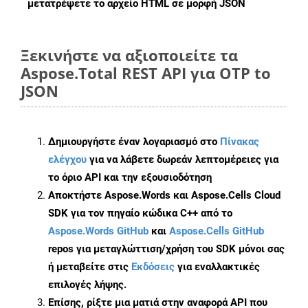
μετατρέψετε το αρχείο HTML σε μορφή
JSON
Ξεκινήστε να αξιοποιείτε τα
Aspose.Total REST API για OTP to
JSON
Δημιουργήστε έναν λογαριασμό στο
Πίνακας
ελέγχου
για να λάβετε δωρεάν λεπτομέρειες για
το όριο API και την εξουσιοδότηση
Αποκτήστε Aspose.Words και Aspose.Cells Cloud
SDK για τον πηγαίο κώδικα C++ από το
Aspose.Words GitHub
και
Aspose.Cells GitHub
repos για μεταγλώττιση/χρήση του SDK μόνοι σας
ή μεταβείτε στις
Εκδόσεις
για εναλλακτικές
επιλογές λήψης.
Επίσης, ρίξτε μια ματιά στην αναφορά API που