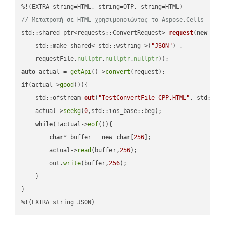
// Μετατροπή σε HTML χρησιμοποιώντας το Aspose.Cells
std::shared_ptr<requests::ConvertRequest> 
request
(
new
 requ
    std::make_shared< std::wstring >(
"JSON"
) ,        

    requestFile,
nullptr
,
nullptr
,
nullptr
))
auto
 actual = 
getApi
()->
convert
if
(actual->
good
()){

std::ofstream 
out
(
"TestConvertFile_CPP.HTML"
, std::is
    actual->
seekg
(
0
,std::ios_base::beg);

while
(!actual->
eof
()){

char
* buffer = 
new
char
[
256
];

        actual->
read
(buffer,
256
);

        out.
write
(buffer,
256
);

    }

}

%!(EXTRA string=JSON)