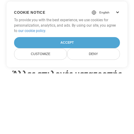
COOKIE NOTICE
To provide you with the best experience, we use cookies for
personalization, analytics, and ads. By using our site, you agree
to
our cookie policy
.
ACCEPT
CUSTOMIZE
DENY
Άλλες επιλογές μετατροπής
PowerPoint
Μετατροπή OTP σε DOC
DOC:
Microsoft Word Binary Format
Μετατροπή OTP σε DOT
DOT:
Microsoft Word Template Files