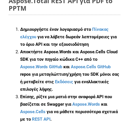
Aspose.Total REST API για PDF to
PPTM
Δημιουργήστε έναν λογαριασμό στο
Πίνακας
ελέγχου
για να λάβετε δωρεάν λεπτομέρειες για
το όριο API και την εξουσιοδότηση
Αποκτήστε Aspose.Words και Aspose.Cells Cloud
SDK για τον πηγαίο κώδικα C++ από το
Aspose.Words GitHub
και
Aspose.Cells GitHub
repos για μεταγλώττιση/χρήση του SDK μόνοι σας
ή μεταβείτε στις
Εκδόσεις
για εναλλακτικές
επιλογές λήψης.
Επίσης, ρίξτε μια ματιά στην αναφορά API που
βασίζεται σε Swagger για
Aspose.Words
και
Aspose.Cells
για να μάθετε περισσότερα σχετικά
με το
REST API
.