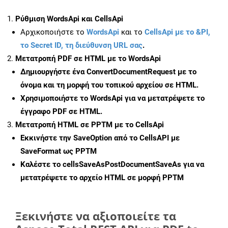
Ρύθμιση WordsApi και CellsApi
Αρχικοποιήστε το
WordsApi
και το
CellsApi με το &PI,
το Secret ID, τη διεύθυνση URL σας
.
Μετατροπή PDF σε HTML με το WordsApi
Δημιουργήστε ένα
ConvertDocumentRequest
με το
όνομα και τη μορφή του τοπικού αρχείου σε HTML.
Χρησιμοποιήστε το WordsApi για να μετατρέψετε το
έγγραφο PDF σε HTML.
Μετατροπή HTML σε PPTM με το CellsApi
Εκκινήστε την
SaveOption
από το CellsAPI με
SaveFormat ως PPTM
Καλέστε το
cellsSaveAsPostDocumentSaveAs
για να
μετατρέψετε το αρχείο HTML σε μορφή
PPTM
Ξεκινήστε να αξιοποιείτε τα