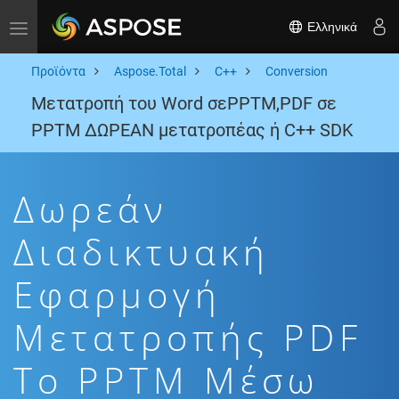
Ελληνικά
Toggle navigation
Προϊόντα
Aspose.Total
C++
Conversion
Μετατροπή του Word σεPPTM,PDF σε
PPTM ΔΩΡΕΑΝ μετατροπέας ή C++ SDK
Δωρεάν
Διαδικτυακή
Εφαρμογή
Μετατροπής PDF
To PPTM Μέσω