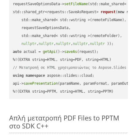
requestSaveOptionsData->
setFileName
(std::make_shared< std
std::shared_ptr<requests::SaveAsRequest> 
request
(
new
 reque
    std::make_shared< std::wstring >(remoteFileName),

    requestSaveOptionsData,

    std::make_shared< std::wstring >(remoteFolder),

nullptr
,
nullptr
,
nullptr
,
nullptr
,
nullptr
 ))
auto
 actual = 
getApi
()->
saveAs
(request);

// Μετατροπή σε HTML χρησιμοποιώντας το Aspose.Slides
using
namespace
 aspose::slides::cloud;            

api->
savePresentation
(paramName, paramFormat, paramOutPat
%!(EXTRA string=PPTM, string=HTML, string=PPTM)
Απλή μετατροπή PDF Files to PPTM
στο SDK C++