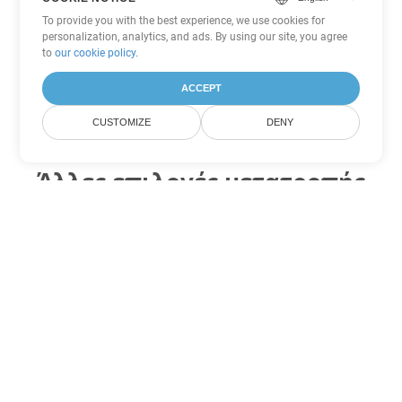
To provide you with the best experience, we use cookies for
personalization, analytics, and ads. By using our site, you agree
to
our cookie policy
.
ACCEPT
CUSTOMIZE
DENY
Άλλες επιλογές μετατροπής
Word
Μετατροπή PDF σε DOC
DOC:
Microsoft Word Binary Format
Μετατροπή PDF σε DOT
DOT:
Microsoft Word Template Files
Μετατροπή PDF σε DOCX