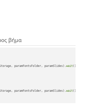
ρος βήμα
Storage, paramFontsFolder, paramSlides).
wait
();

Storage, paramFontsFolder, paramSlides).
wait
();
