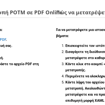
οπή POTM σε PDF Online
Πώς να μετατρέψε
α:
Για να μετατρέψετε μια ιστο
βήματα:
PDF
.
υή σας.
Επισκεφτείτε τον ιστό
Εισαγάγετε τη διεύθυνσ
ή.
μετατρέψετε στο καθορι
άστε το αρχείο PDF στη
Κάντε κλικ στο κουμπί 
μετατροπής.
Περιμένετε να ολοκληρω
Κάντε λήψη του αρχείου
μετατροπή. Ακολουθώντα
μετατρέψετε και να πρ
επιθυμητή μορφή XAML 