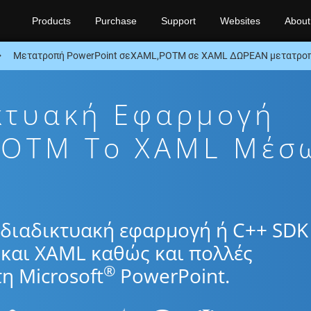
Products
Purchase
Support
Websites
About
Μετατροπή PowerPoint σεXAML,POTM σε XAML ΔΩΡΕΑΝ μετατροπ
κτυακή Εφαρμογή
POTM To XAML Μέσ
διαδικτυακή εφαρμογή ή C++ SDK 
και XAML καθώς και πολλές
®
η Microsoft
PowerPoint.