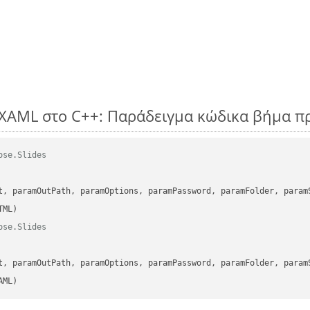
XAML στο C++: Παράδειγμα κώδικα βήμα π
ose.Slides
      

t, paramOutPath, paramOptions, paramPassword, paramFolder, param
ose.Slides
      

t, paramOutPath, paramOptions, paramPassword, paramFolder, param
AML)