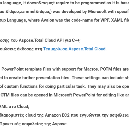
 language, it doesn&rsquo;t require to be programmed as it is bas
s &ldquo;zammel&rdquo;) was developed by Microsoft with specific 
Markup Language, where Avalon was the code-name for WPF. XAML f
σης του Aspose.Total Cloud API για C++;
μειώσεις έκδοσης στη
Τεκμηρίωση Aspose.Total Cloud
.
 PowerPoint template files with support for Macros. POTM files ar
d to create further presentation files. These settings can include s
of custom functions for doing particular task. They may also be op
TM files can be opened in Microsoft PowerPoint for editing like an
AML στο Cloud;
 διακομιστές cloud της Amazon EC2 που εγγυώνται την ασφάλεια
 Πρακτικές ασφαλείας της Aspose.