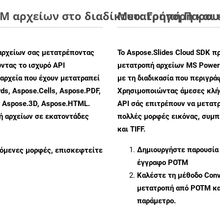
 αρχείων στο διαδίκτυο: Γρήγορη και
Μετατροπή Παρουσ
αρχείων σας μετατρέποντας
Το Aspose.Slides Cloud SDK π
ντας το ισχυρό API
μετατροπή αρχείων MS PowerP
αρχεία που έχουν μετατραπεί
με τη διαδικασία που περιγρ
ds, Aspose.Cells, Aspose.PDF,
Χρησιμοποιώντας άμεσες κλήσε
, Aspose.3D, Aspose.HTML.
API σάς επιτρέπουν να μετατρ
πή αρχείων σε εκατοντάδες
πολλές μορφές εικόνας, συμ
και TIFF.
Δημιουργήστε παρουσία
ζόμενες μορφές, επισκεφτείτε
έγγραφο POTM
Καλέστε τη μέθοδο
Conv
μετατροπή από POTM κα
παράμετρο.