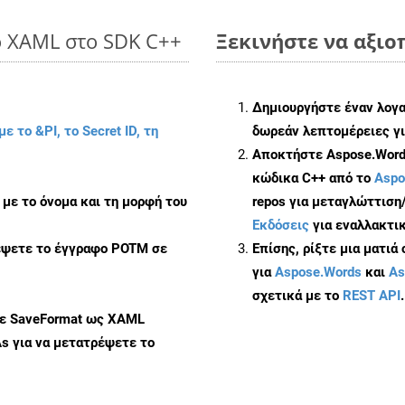
o XAML στο SDK C++
Ξεκινήστε να αξιο
Δημιουργήστε έναν λογ
με το &PI, το Secret ID, τη
δωρεάν λεπτομέρειες γι
Αποκτήστε Aspose.Words
κώδικα C++ από το
Aspo
με το όνομα και τη μορφή του
repos για μεταγλώττιση
Εκδόσεις
για εναλλακτικ
ρέψετε το έγγραφο POTM σε
Επίσης, ρίξτε μια ματιά
για
Aspose.Words
και
As
σχετικά με το
REST API
.
με SaveFormat ως XAML
As
για να μετατρέψετε το