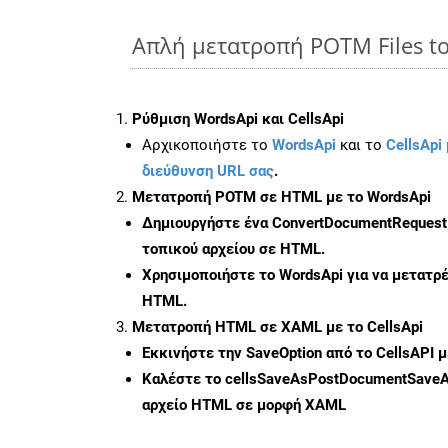
Απλή μετατροπή POTM Files t
Ρύθμιση WordsApi και CellsApi
Αρχικοποιήστε το
WordsApi
και το
CellsApi 
διεύθυνση URL σας
.
Μετατροπή POTM σε HTML με το WordsApi
Δημιουργήστε ένα
ConvertDocumentRequest
τοπικού αρχείου σε HTML.
Χρησιμοποιήστε το WordsApi για να μετατ
HTML.
Μετατροπή HTML σε XAML με το CellsApi
Εκκινήστε την
SaveOption
από το CellsAPI 
Καλέστε το
cellsSaveAsPostDocumentSave
αρχείο HTML σε μορφή
XAML