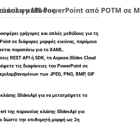
 εύκολη μέθοδος
ιάσεων MS PowerPoint από POTM σε Μο
ροσφέρει γρήγορες και απλές μεθόδους για τη
oint σε διάφορες μορφές εικόνας, παρόμοια
άφεται παραπάνω για το XAML.
ις REST API ή SDK, τα Aspose.Slides Cloud
έψετε τις διαφάνειες του PowerPoint σε
περιλαμβανομένων των JPEG, PNG, BMP, GIF
 κλάσης
SlidesApi
για να μετατρέψετε το
ert
της παρουσίας κλάσης SlidesApi για
ι δώστε την επιθυμητή μορφή ως 2η