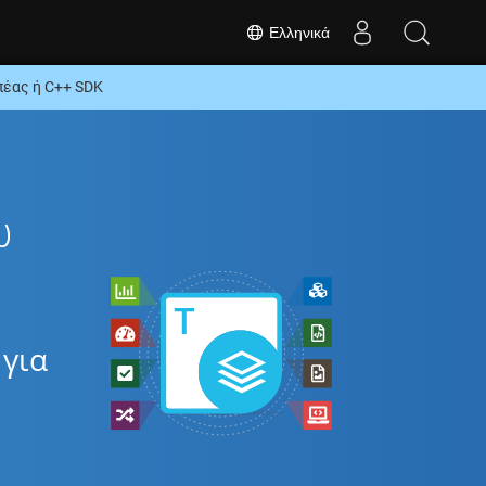
Ελληνικά
έας ή C++ SDK
ω
για