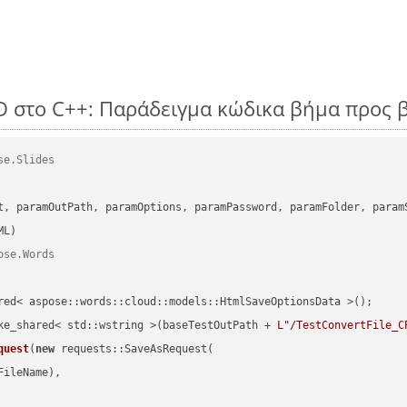
D στο C++: Παράδειγμα κώδικα βήμα προς 
se.Slides
      

t, paramOutPath, paramOptions, paramPassword, paramFolder, param
ose.Words
red< aspose::words::cloud::models::HtmlSaveOptionsData >();

ke_shared< std::wstring >(baseTestOutPath + 
L"/TestConvertFile_C
quest
(
new
 requests::SaveAsRequest(

ileName),
