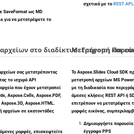
σχετικά με το
REST API
.
με SaveFormat ως MD
As
για να μετατρέψετε το
αρχείων στο διαδίκτυο: Γρήγορη και ε
Μετατροπή Παρουσ
αρχείων σας μετατρέποντας
Το Aspose.Slides Cloud SDK π
ας το ισχυρό API
μετατροπή αρχείων MS PowerP
αρχεία που έχουν μετατραπεί
με τη διαδικασία που περιγρ
ds, Aspose.Cells, Aspose.PDF,
άμεσες κλήσεις REST API ή SD
, Aspose.3D, Aspose.HTML.
επιτρέπουν να μετατρέψετε τ
πή αρχείων σε εκατοντάδες
μορφές εικόνας, συμπεριλαμβ
Δημιουργήστε παρουσία
έγγραφο PPS
ζόμενες μορφές, επισκεφτείτε