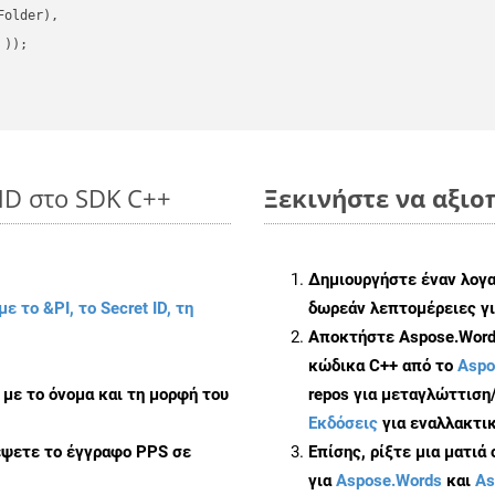
older),

 ))
MD στο SDK C++
Ξεκινήστε να αξιοπ
Δημιουργήστε έναν λογ
με το &PI, το Secret ID, τη
δωρεάν λεπτομέρειες γι
Αποκτήστε Aspose.Words
κώδικα C++ από το
Aspo
με το όνομα και τη μορφή του
repos για μεταγλώττιση
Εκδόσεις
για εναλλακτικ
έψετε το έγγραφο PPS σε
Επίσης, ρίξτε μια ματιά
για
Aspose.Words
και
As