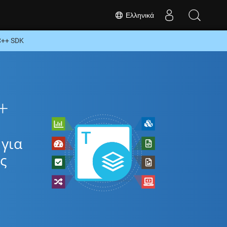
Ελληνικά
C++ SDK
+
για
ς