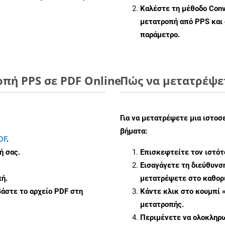
Καλέστε τη μέθοδο
Conv
μετατροπή από PPS και
παράμετρο.
πή PPS σε PDF Online
Πώς να μετατρέψε
Για να μετατρέψετε μια ιστοσ
βήματα:
DF
.
ή σας.
Επισκεφτείτε τον ιστό
Εισαγάγετε τη διεύθυνσ
ή.
μετατρέψετε στο καθορι
άστε το αρχείο PDF στη
Κάντε κλικ στο κουμπί 
μετατροπής.
Περιμένετε να ολοκληρω