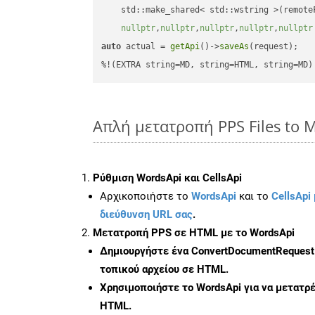
    std::make_shared< std::wstring >(remoteF
nullptr
,
nullptr
,
nullptr
,
nullptr
,
nullptr
auto
 actual = 
getApi
()->
saveAs
(request);

%!(EXTRA string=MD, string=HTML, string=MD)
Απλή μετατροπή PPS Files to 
Ρύθμιση WordsApi και CellsApi
Αρχικοποιήστε το
WordsApi
και το
CellsApi 
διεύθυνση URL σας
.
Μετατροπή PPS σε HTML με το WordsApi
Δημιουργήστε ένα
ConvertDocumentRequest
τοπικού αρχείου σε HTML.
Χρησιμοποιήστε το WordsApi για να μετατρ
HTML.