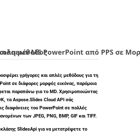
ύκολη μέθοδος
ιάσεων MS PowerPoint από PPS σε Μορ
ροσφέρει γρήγορες και απλές μεθόδους για τη
oint σε διάφορες μορφές εικόνας, παρόμοια
άφεται παραπάνω για το MD. Χρησιμοποιώντας
K, τα Aspose.Slides Cloud API σάς
ις διαφάνειες του PowerPoint σε πολλές
ανομένων των JPEG, PNG, BMP, GIF και TIFF.
 κλάσης
SlidesApi
για να μετατρέψετε το