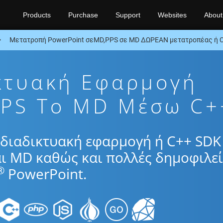
Products
Purchase
Support
Websites
About
Μετατροπή PowerPoint σεMD,PPS σε MD ΔΩΡΕΑΝ μετατροπέας ή 
κτυακή Εφαρμογή
PPS To MD Μέσω C+
διαδικτυακή εφαρμογή ή C++ SDK 
αι MD καθώς και πολλές δημοφιλεί
®
PowerPoint.