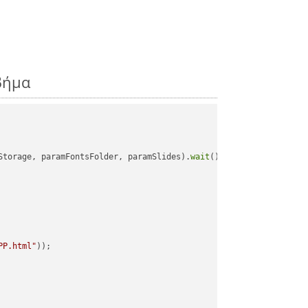
βήμα
Storage, paramFontsFolder, paramSlides).
wait
();

PP.html"