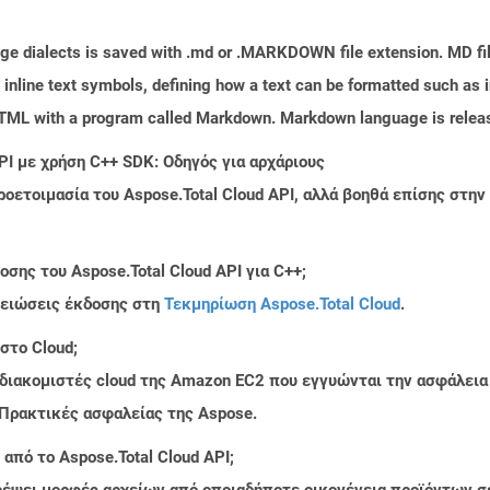
ge dialects is saved with .md or .MARKDOWN file extension. MD file
line text symbols, defining how a text can be formatted such as in
HTML with a program called Markdown. Markdown language is relea
PI με χρήση C++ SDK: Οδηγός για αρχάριους
ροετοιμασία του Aspose.Total Cloud API, αλλά βοηθά επίσης στ
σης του Aspose.Total Cloud API για C++;
μειώσεις έκδοσης στη
Τεκμηρίωση Aspose.Total Cloud
.
στο Cloud;
 διακομιστές cloud της Amazon EC2 που εγγυώνται την ασφάλεια
 Πρακτικές ασφαλείας της Aspose.
από το Aspose.Total Cloud API;
τρέψει μορφές αρχείων από οποιαδήποτε οικογένεια προϊόντων σ