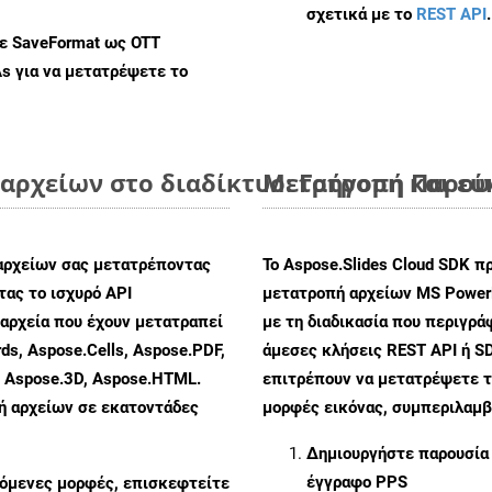
σχετικά με το
REST API
.
με SaveFormat ως OTT
As
για να μετατρέψετε το
αρχείων στο διαδίκτυο: Γρήγορη και ε
Μετατροπή Παρουσ
αρχείων σας μετατρέποντας
Το Aspose.Slides Cloud SDK π
ας το ισχυρό API
μετατροπή αρχείων MS PowerP
αρχεία που έχουν μετατραπεί
με τη διαδικασία που περιγρ
ds, Aspose.Cells, Aspose.PDF,
άμεσες κλήσεις REST API ή SD
, Aspose.3D, Aspose.HTML.
επιτρέπουν να μετατρέψετε τ
πή αρχείων σε εκατοντάδες
μορφές εικόνας, συμπεριλαμβ
Δημιουργήστε παρουσία
έγγραφο PPS
ζόμενες μορφές, επισκεφτείτε