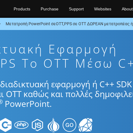
Products
Purchase
Support
Websites
About
Μετατροπή PowerPoint σεOTT,PPS σε OTT ΔΩΡΕΑΝ μετατροπέας ή
κτυακή Εφαρμογή
PS To OTT Μέσω C
διαδικτυακή εφαρμογή ή C++ SDK 
ι OTT καθώς και πολλές δημοφιλε
®
PowerPoint.