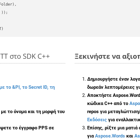
older),

 ))
T)
OTT στο SDK C++
Ξεκινήστε να αξιοπ
Δημιουργήστε έναν λογ
με το &PI, το Secret ID, τη
δωρεάν λεπτομέρειες γι
Αποκτήστε Aspose.Words
κώδικα C++ από το
Aspo
με το όνομα και τη μορφή του
repos για μεταγλώττιση
Εκδόσεις
για εναλλακτικ
έψετε το έγγραφο PPS σε
Επίσης, ρίξτε μια ματιά
για
Aspose.Words
και
As