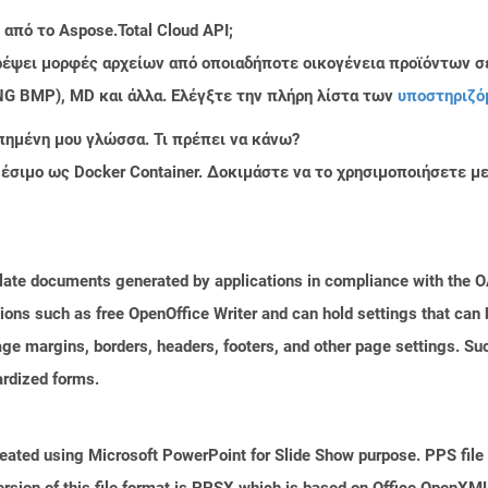
από το Aspose.Total Cloud API;
τρέψει μορφές αρχείων από οποιαδήποτε οικογένεια προϊόντων σ
PNG BMP), MD και άλλα. Ελέγξτε την πλήρη λίστα των
υποστηριζό
πημένη μου γλώσσα. Τι πρέπει να κάνω?
ιαθέσιμο ως Docker Container. Δοκιμάστε να το χρησιμοποιήσετε 
plate documents generated by applications in compliance with the
tions such as free OpenOffice Writer and can hold settings that ca
age margins, borders, headers, footers, and other page settings. Su
rdized forms.
reated using Microsoft PowerPoint for Slide Show purpose. PPS file 
sion of this file format is PPSX which is based on Office OpenXML s