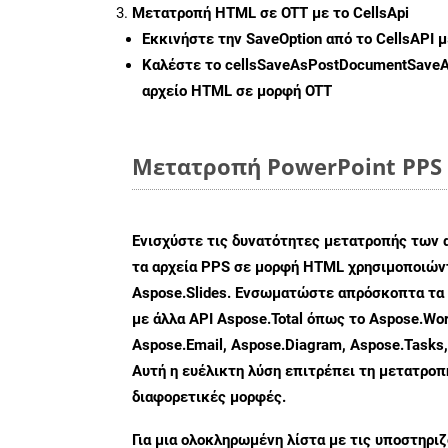
Μετατροπή HTML σε OTT με το CellsApi
Εκκινήστε την
SaveOption
από το CellsAPI 
Καλέστε το
cellsSaveAsPostDocumentSave
αρχείο HTML σε μορφή
OTT
Μετατροπή PowerPoint PPS 
Ενισχύστε τις δυνατότητες μετατροπής των 
τα αρχεία PPS σε μορφή HTML χρησιμοποιώντ
Aspose.Slides. Ενσωματώστε απρόσκοπτα τα 
με άλλα API Aspose.Total όπως το Aspose.Wor
Aspose.Email, Aspose.Diagram, Aspose.Tasks
Αυτή η ευέλικτη λύση επιτρέπει τη μετατρο
διαφορετικές μορφές.
Για μια ολοκληρωμένη λίστα με τις υποστηρι