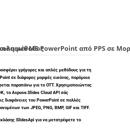
ύκολη μέθοδος
ιάσεων MS PowerPoint από PPS σε Μορ
ροσφέρει γρήγορες και απλές μεθόδους για τη
oint σε διάφορες μορφές εικόνας, παρόμοια
άφεται παραπάνω για το OTT. Χρησιμοποιώντας
K, τα Aspose.Slides Cloud API σάς
ις διαφάνειες του PowerPoint σε πολλές
ανομένων των JPEG, PNG, BMP, GIF και TIFF.
 κλάσης
SlidesApi
για να μετατρέψετε το