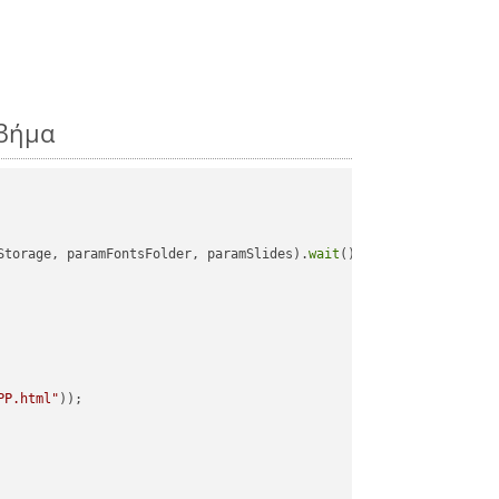
 βήμα
Storage, paramFontsFolder, paramSlides).
wait
();

PP.html"