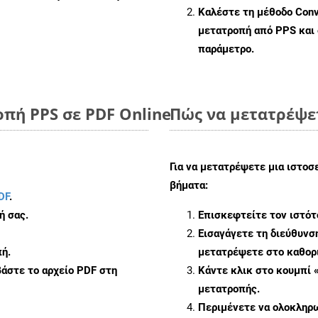
Καλέστε τη μέθοδο
Conv
μετατροπή από PPS και
παράμετρο.
πή PPS σε PDF Online
Πώς να μετατρέψε
Για να μετατρέψετε μια ιστοσ
βήματα:
DF
.
ή σας.
Επισκεφτείτε τον ιστό
Εισαγάγετε τη διεύθυνσ
ή.
μετατρέψετε στο καθορι
άστε το αρχείο PDF στη
Κάντε κλικ στο κουμπί 
μετατροπής.
Περιμένετε να ολοκληρω