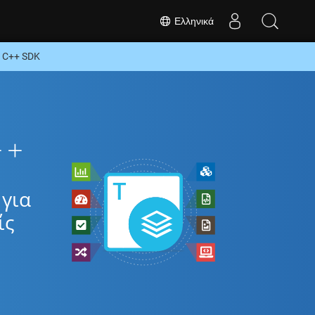
Ελληνικά
 C++ SDK
++
για
ίς