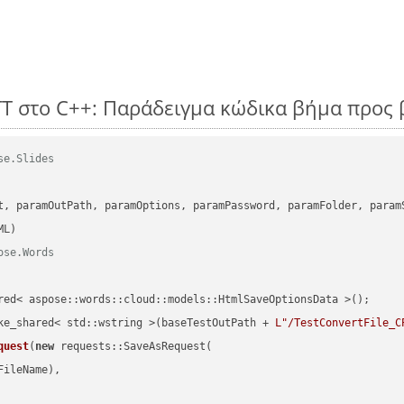
TT στο C++: Παράδειγμα κώδικα βήμα προς
se.Slides
      

t, paramOutPath, paramOptions, paramPassword, paramFolder, param
ose.Words
red< aspose::words::cloud::models::HtmlSaveOptionsData >();

ke_shared< std::wstring >(baseTestOutPath + 
L"/TestConvertFile_C
quest
(
new
 requests::SaveAsRequest(

ileName),
