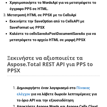
Χρησιμοποιήστε το WordsApi για να μετατρέψετε το
έγγραφο PPS σε HTML.
Μετατροπή HTML σε PPSX με το CellsApi
Εκκινήστε την
SaveOption
από το CellsAPI με
SaveFormat ως PPSX
Καλέστε το
cellsSaveAsPostDocumentSaveAs
για να
μετατρέψετε το αρχείο HTML σε μορφή
PPSX
Ξεκινήστε να αξιοποιείτε τα
Aspose.Total REST API για PPS to
PPSX
Δημιουργήστε έναν λογαριασμό στο
Πίνακας
ελέγχου
για να λάβετε δωρεάν λεπτομέρειες για
το όριο API και την εξουσιοδότηση
Αποκτήστε Aspose.Words και Aspose.Cells Cloud