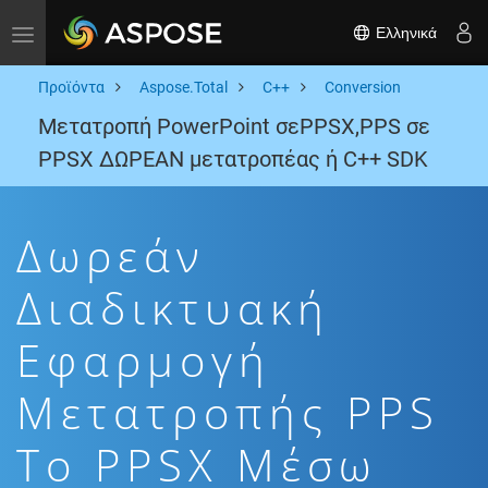
Ελληνικά
Toggle navigation
Προϊόντα
Aspose.Total
C++
Conversion
Μετατροπή PowerPoint σεPPSX,PPS σε
PPSX ΔΩΡΕΑΝ μετατροπέας ή C++ SDK
Δωρεάν
Διαδικτυακή
Εφαρμογή
Μετατροπής PPS
To PPSX Μέσω