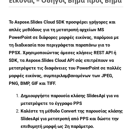
Εικόνας – Οδηγός Βήμα προς Βήμα
Το Aspose.Slides Cloud SDK προσφέρει γρήγορες και
απλές μεθόδους για τη μετατροπή αρχείων MS
PowerPoint σε διάφορες μορφές εικόνας, παρόμοια με
τη διαδικασία που περιγράφεται παραπάνω για το
PPSX. Χρησιμοποιώντας άμεσες κλήσεις REST API ή
SDK, τα Aspose.Slides Cloud API σάς επιτρέπουν να
μετατρέψετε τις διαφάνειες του PowerPoint σε πολλές
μορφές εικόνας, συμπεριλαμβανομένων των JPEG,
PNG, BMP, GIF και TIFF.
Δημιουργήστε παρουσία κλάσης
SlidesApi
για να
μετατρέψετε το έγγραφο PPS
Καλέστε τη μέθοδο
Convert
της παρουσίας κλάσης
SlidesApi για μετατροπή από PPS και δώστε την
επιθυμητή μορφή ως 2η παράμετρο.