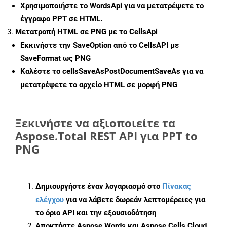
Χρησιμοποιήστε το WordsApi για να μετατρέψετε το
έγγραφο PPT σε HTML.
Μετατροπή HTML σε PNG με το CellsApi
Εκκινήστε την
SaveOption
από το CellsAPI με
SaveFormat ως PNG
Καλέστε το
cellsSaveAsPostDocumentSaveAs
για να
μετατρέψετε το αρχείο HTML σε μορφή
PNG
Ξεκινήστε να αξιοποιείτε τα
Aspose.Total REST API για PPT to
PNG
Δημιουργήστε έναν λογαριασμό στο
Πίνακας
ελέγχου
για να λάβετε δωρεάν λεπτομέρειες για
το όριο API και την εξουσιοδότηση
Αποκτήστε Aspose.Words και Aspose.Cells Cloud