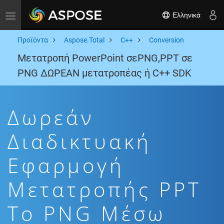
Ελληνικά
Toggle navigation
Προϊόντα
Aspose.Total
C++
Conversion
Μετατροπή PowerPoint σεPNG,PPT σε
PNG ΔΩΡΕΑΝ μετατροπέας ή C++ SDK
Δωρεάν
Διαδικτυακή
Εφαρμογή
Μετατροπής PPT
To PNG Μέσω