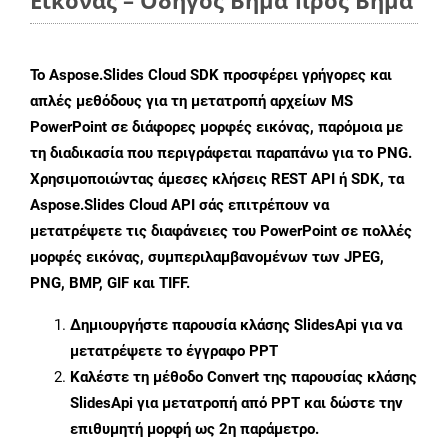
Εικόνας – Οδηγός Βήμα προς Βήμα
Το Aspose.Slides Cloud SDK προσφέρει γρήγορες και
απλές μεθόδους για τη μετατροπή αρχείων MS
PowerPoint σε διάφορες μορφές εικόνας, παρόμοια με
τη διαδικασία που περιγράφεται παραπάνω για το PNG.
Χρησιμοποιώντας άμεσες κλήσεις REST API ή SDK, τα
Aspose.Slides Cloud API σάς επιτρέπουν να
μετατρέψετε τις διαφάνειες του PowerPoint σε πολλές
μορφές εικόνας, συμπεριλαμβανομένων των JPEG,
PNG, BMP, GIF και TIFF.
Δημιουργήστε παρουσία κλάσης
SlidesApi
για να
μετατρέψετε το έγγραφο PPT
Καλέστε τη μέθοδο
Convert
της παρουσίας κλάσης
SlidesApi για μετατροπή από PPT και δώστε την
επιθυμητή μορφή ως 2η παράμετρο.