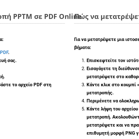
οπή PPTM σε PDF Online
Πώς να μετατρέψε
α:
Για να μετατρέψετε μια ιστοσ
βήματα:
 PDF
.
υή σας.
Επισκεφτείτε τον ιστό
Εισαγάγετε τη διεύθυνσ
ή.
μετατρέψετε στο καθορι
άστε το αρχείο PDF στη
Κάντε κλικ στο κουμπί 
μετατροπής.
Περιμένετε να ολοκληρω
Κάντε λήψη του αρχείου
μετατροπή. Ακολουθώντα
μετατρέψετε και να πρ
επιθυμητή μορφή PNG γ