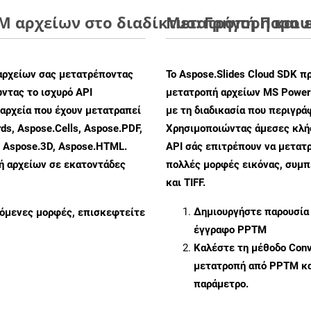
 αρχείων στο διαδίκτυο: Γρήγορη και 
Μετατροπή Παρουσ
αρχείων σας μετατρέποντας
Το Aspose.Slides Cloud SDK π
ντας το ισχυρό API
μετατροπή αρχείων MS PowerP
αρχεία που έχουν μετατραπεί
με τη διαδικασία που περιγρά
ds, Aspose.Cells, Aspose.PDF,
Χρησιμοποιώντας άμεσες κλήσε
, Aspose.3D, Aspose.HTML.
API σάς επιτρέπουν να μετατρ
πή αρχείων σε εκατοντάδες
πολλές μορφές εικόνας, συμ
και TIFF.
Δημιουργήστε παρουσία
ζόμενες μορφές, επισκεφτείτε
έγγραφο PPTM
Καλέστε τη μέθοδο
Conv
μετατροπή από PPTM κα
παράμετρο.