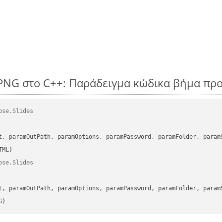
PNG στο C++: Παράδειγμα κώδικα βήμα πρ
ose.Slides
      

t, paramOutPath, paramOptions, paramPassword, paramFolder, param
ose.Slides
      

t, paramOutPath, paramOptions, paramPassword, paramFolder, param
G)