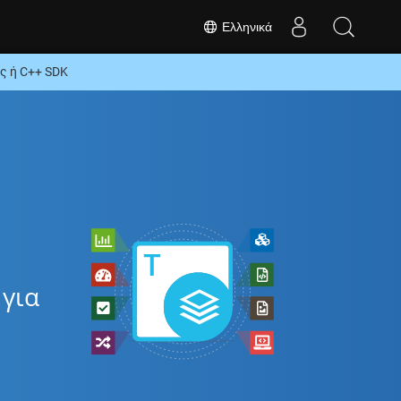
Ελληνικά
ς ή C++ SDK
για