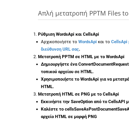
Απλή μετατροπή PPTM Files t
Ρύθμιση WordsApi και CellsApi
Αρχικοποιήστε το
WordsApi
και το
CellsApi 
διεύθυνση URL σας
.
Μετατροπή PPTM σε HTML με το WordsApi
Δημιουργήστε ένα
ConvertDocumentRequest
τοπικού αρχείου σε HTML.
Χρησιμοποιήστε το WordsApi για να μετατ
HTML.
Μετατροπή HTML σε PNG με το CellsApi
Εκκινήστε την
SaveOption
από το CellsAPI 
Καλέστε το
cellsSaveAsPostDocumentSave
αρχείο HTML σε μορφή
PNG