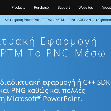
Products
Purchase
Support
Websites
About
Μετατροπή PowerPoint σεPNG,PPTM σε PNG ΔΩΡΕΑΝ μετατροπέα
κτυακή Εφαρμογή
PPTM To PNG Μέσω
διαδικτυακή εφαρμογή ή C++ SDK 
και PNG καθώς και πολλές
®
η Microsoft
PowerPoint.