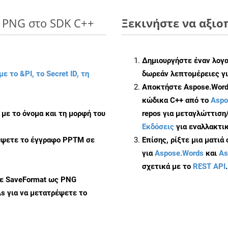
o PNG στο SDK C++
Ξεκινήστε να αξιο
Δημιουργήστε έναν λογ
με το &PI, το Secret ID, τη
δωρεάν λεπτομέρειες γι
Αποκτήστε Aspose.Words
κώδικα C++ από το
Aspo
με το όνομα και τη μορφή του
repos για μεταγλώττιση
Εκδόσεις
για εναλλακτικ
ρέψετε το έγγραφο PPTM σε
Επίσης, ρίξτε μια ματιά
για
Aspose.Words
και
As
σχετικά με το
REST API
.
με SaveFormat ως PNG
As
για να μετατρέψετε το