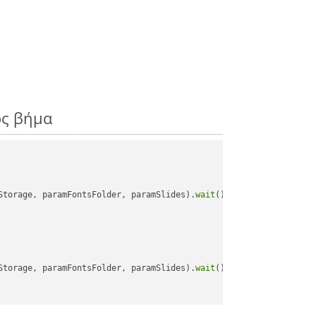
ος βήμα
Storage, paramFontsFolder, paramSlides).
wait
();

Storage, paramFontsFolder, paramSlides).
wait
();
