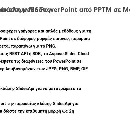
εύκολη μέθοδος
ιάσεων MS PowerPoint από PPTM σε Μο
ροσφέρει γρήγορες και απλές μεθόδους για τη
oint σε διάφορες μορφές εικόνας, παρόμοια
φεται παραπάνω για το PNG.
ις REST API ή SDK, τα Aspose.Slides Cloud
έψετε τις διαφάνειες του PowerPoint σε
περιλαμβανομένων των JPEG, PNG, BMP, GIF
 κλάσης
SlidesApi
για να μετατρέψετε το
ert
της παρουσίας κλάσης SlidesApi για
ι δώστε την επιθυμητή μορφή ως 2η