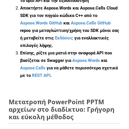
το όριο API και την εξουσιοδότηση
Αποκτήστε Aspose.Words και Aspose.Cells Cloud
SDK για τον πηγαίο κώδικα C++ από το
Aspose.Words GitHub
και
Aspose.Cells GitHub
repos για μεταγλώττιση/χρήση του SDK μόνοι σας
ή μεταβείτε στις
Εκδόσεις
για εναλλακτικές
επιλογές λήψης.
Επίσης, ρίξτε μια ματιά στην αναφορά API που
βασίζεται σε Swagger για
Aspose.Words
και
Aspose.Cells
για να μάθετε περισσότερα σχετικά
με το
REST API
.
Μετατροπή PowerPoint PPTM
αρχείων στο διαδίκτυο: Γρήγορη
και εύκολη μέθοδος