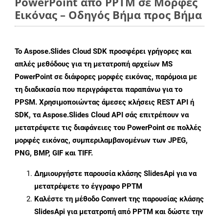
PowerPoint από PPTM σε Μορφές
Εικόνας – Οδηγός Βήμα προς Βήμα
Το Aspose.Slides Cloud SDK προσφέρει γρήγορες και
απλές μεθόδους για τη μετατροπή αρχείων MS
PowerPoint σε διάφορες μορφές εικόνας, παρόμοια με
τη διαδικασία που περιγράφεται παραπάνω για το
PPSM. Χρησιμοποιώντας άμεσες κλήσεις REST API ή
SDK, τα Aspose.Slides Cloud API σάς επιτρέπουν να
μετατρέψετε τις διαφάνειες του PowerPoint σε πολλές
μορφές εικόνας, συμπεριλαμβανομένων των JPEG,
PNG, BMP, GIF και TIFF.
Δημιουργήστε παρουσία κλάσης
SlidesApi
για να
μετατρέψετε το έγγραφο PPTM
Καλέστε τη μέθοδο
Convert
της παρουσίας κλάσης
SlidesApi για μετατροπή από PPTM και δώστε την