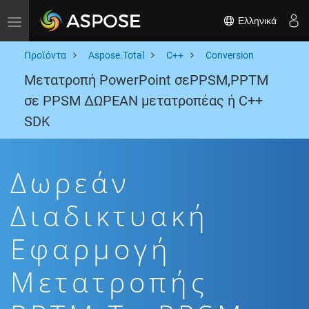
Ελληνικά
Toggle navigation
Προϊόντα
Aspose.Total
C++
Conversion
Μετατροπή PowerPoint σεPPSM,PPTM
σε PPSM ΔΩΡΕΑΝ μετατροπέας ή C++
SDK
Δωρεάν
Διαδικτυακή
Εφαρμογή
Μετατροπής