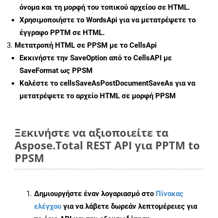
όνομα και τη μορφή του τοπικού αρχείου σε HTML.
Χρησιμοποιήστε το WordsApi για να μετατρέψετε το
έγγραφο PPTM σε HTML.
Μετατροπή HTML σε PPSM με το CellsApi
Εκκινήστε την
SaveOption
από το CellsAPI με
SaveFormat ως PPSM
Καλέστε το
cellsSaveAsPostDocumentSaveAs
για να
μετατρέψετε το αρχείο HTML σε μορφή
PPSM
Ξεκινήστε να αξιοποιείτε τα
Aspose.Total REST API για PPTM to
PPSM
Δημιουργήστε έναν λογαριασμό στο
Πίνακας
ελέγχου
για να λάβετε δωρεάν λεπτομέρειες για