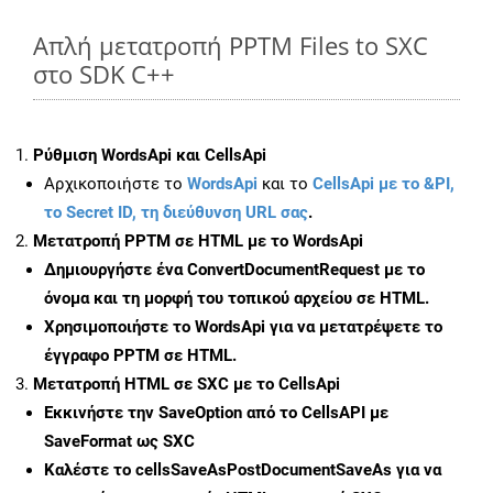
Απλή μετατροπή PPTM Files to SXC
στο SDK C++
Ρύθμιση WordsApi και CellsApi
Αρχικοποιήστε το
WordsApi
και το
CellsApi με το &PI,
το Secret ID, τη διεύθυνση URL σας
.
Μετατροπή PPTM σε HTML με το WordsApi
Δημιουργήστε ένα
ConvertDocumentRequest
με το
όνομα και τη μορφή του τοπικού αρχείου σε HTML.
Χρησιμοποιήστε το WordsApi για να μετατρέψετε το
έγγραφο PPTM σε HTML.
Μετατροπή HTML σε SXC με το CellsApi
Εκκινήστε την
SaveOption
από το CellsAPI με
SaveFormat ως SXC
Καλέστε το
cellsSaveAsPostDocumentSaveAs
για να