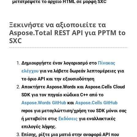
μετατρέψετε το αρχείο HTML σε μορφή
SXC
Ξεκινήστε να αξιοποιείτε τα
Aspose.Total REST API για PPTM to
SXC
Δημιουργήστε έναν λογαριασμό στο
Πίνακας
ελέγχου
για να λάβετε δωρεάν λεπτομέρειες για
το όριο API και την εξουσιοδότηση
Αποκτήστε Aspose.Words και Aspose.Cells Cloud
SDK για τον πηγαίο κώδικα C++ από το
Aspose.Words GitHub
και
Aspose.Cells GitHub
repos για μεταγλώττιση/χρήση του SDK μόνοι σας
ή μεταβείτε στις
Εκδόσεις
για εναλλακτικές
επιλογές λήψης.
Επίσης, ρίξτε μια ματιά στην αναφορά API που