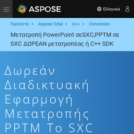
Ελληνικά
Toggle navigation
Προϊόντα
Aspose.Total
C++
Conversion
Μετατροπή PowerPoint σεSXC,PPTM σε
SXC ΔΩΡΕΑΝ μετατροπέας ή C++ SDK
Δωρεάν
Διαδικτυακή
Εφαρμογή
Μετατροπής
PPTM To SXC