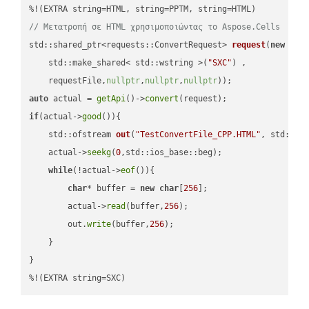
// Μετατροπή σε HTML χρησιμοποιώντας το Aspose.Cells
std::shared_ptr<requests::ConvertRequest> 
request
(
new
 requ
    std::make_shared< std::wstring >(
"SXC"
) ,        

    requestFile,
nullptr
,
nullptr
,
nullptr
))
auto
 actual = 
getApi
()->
convert
if
(actual->
good
()){

std::ofstream 
out
(
"TestConvertFile_CPP.HTML"
, std::is
    actual->
seekg
(
0
,std::ios_base::beg);

while
(!actual->
eof
()){

char
* buffer = 
new
char
[
256
];

        actual->
read
(buffer,
256
);

        out.
write
(buffer,
256
);

    }

}

%!(EXTRA string=SXC)