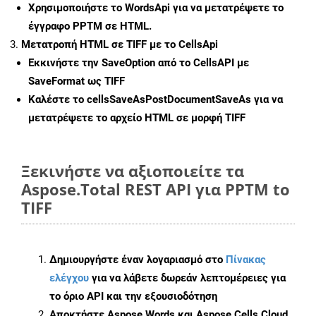
Χρησιμοποιήστε το WordsApi για να μετατρέψετε το
έγγραφο PPTM σε HTML.
Μετατροπή HTML σε TIFF με το CellsApi
Εκκινήστε την
SaveOption
από το CellsAPI με
SaveFormat ως TIFF
Καλέστε το
cellsSaveAsPostDocumentSaveAs
για να
μετατρέψετε το αρχείο HTML σε μορφή
TIFF
Ξεκινήστε να αξιοποιείτε τα
Aspose.Total REST API για PPTM to
TIFF
Δημιουργήστε έναν λογαριασμό στο
Πίνακας
ελέγχου
για να λάβετε δωρεάν λεπτομέρειες για
το όριο API και την εξουσιοδότηση
Αποκτήστε Aspose.Words και Aspose.Cells Cloud