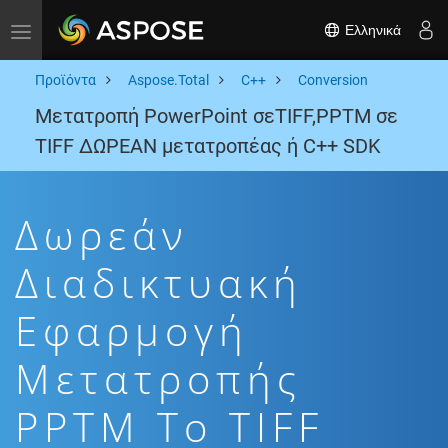
Ελληνικά
Toggle navigation
Προϊόντα
Aspose.Total
C++
Conversion
Μετατροπή PowerPoint σεTIFF,PPTM σε
TIFF ΔΩΡΕΑΝ μετατροπέας ή C++ SDK
Δωρεάν
Διαδικτυακή
Εφαρμογή
Μετατροπής
PPTM To TIFF