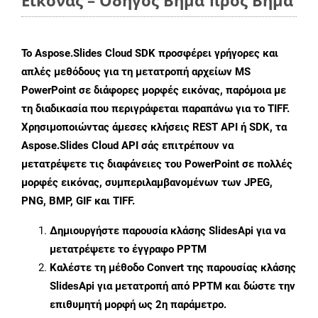
Εικόνας – Οδηγός Βήμα προς Βήμα
Το Aspose.Slides Cloud SDK προσφέρει γρήγορες και
απλές μεθόδους για τη μετατροπή αρχείων MS
PowerPoint σε διάφορες μορφές εικόνας, παρόμοια με
τη διαδικασία που περιγράφεται παραπάνω για το TIFF.
Χρησιμοποιώντας άμεσες κλήσεις REST API ή SDK, τα
Aspose.Slides Cloud API σάς επιτρέπουν να
μετατρέψετε τις διαφάνειες του PowerPoint σε πολλές
μορφές εικόνας, συμπεριλαμβανομένων των JPEG,
PNG, BMP, GIF και TIFF.
Δημιουργήστε παρουσία κλάσης
SlidesApi
για να
μετατρέψετε το έγγραφο PPTM
Καλέστε τη μέθοδο
Convert
της παρουσίας κλάσης
SlidesApi για μετατροπή από PPTM και δώστε την
επιθυμητή μορφή ως 2η παράμετρο.