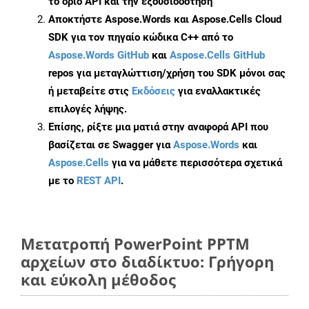
το όριο API και την εξουσιοδότηση
Αποκτήστε Aspose.Words και Aspose.Cells Cloud
SDK για τον πηγαίο κώδικα C++ από το
Aspose.Words GitHub
και
Aspose.Cells GitHub
repos για μεταγλώττιση/χρήση του SDK μόνοι σας
ή μεταβείτε στις
Εκδόσεις
για εναλλακτικές
επιλογές λήψης.
Επίσης, ρίξτε μια ματιά στην αναφορά API που
βασίζεται σε Swagger για
Aspose.Words
και
Aspose.Cells
για να μάθετε περισσότερα σχετικά
με το
REST API
.
Μετατροπή PowerPoint PPTM
αρχείων στο διαδίκτυο: Γρήγορη
και εύκολη μέθοδος