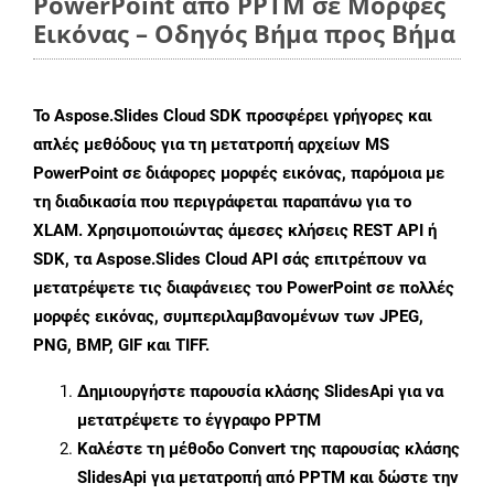
PowerPoint από PPTM σε Μορφές
Εικόνας – Οδηγός Βήμα προς Βήμα
Το Aspose.Slides Cloud SDK προσφέρει γρήγορες και
απλές μεθόδους για τη μετατροπή αρχείων MS
PowerPoint σε διάφορες μορφές εικόνας, παρόμοια με
τη διαδικασία που περιγράφεται παραπάνω για το
XLAM. Χρησιμοποιώντας άμεσες κλήσεις REST API ή
SDK, τα Aspose.Slides Cloud API σάς επιτρέπουν να
μετατρέψετε τις διαφάνειες του PowerPoint σε πολλές
μορφές εικόνας, συμπεριλαμβανομένων των JPEG,
PNG, BMP, GIF και TIFF.
Δημιουργήστε παρουσία κλάσης
SlidesApi
για να
μετατρέψετε το έγγραφο PPTM
Καλέστε τη μέθοδο
Convert
της παρουσίας κλάσης
SlidesApi για μετατροπή από PPTM και δώστε την