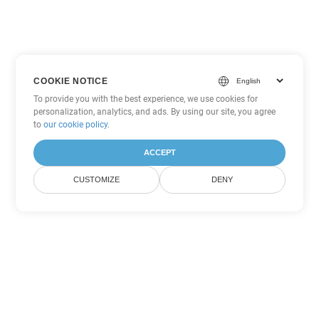
COOKIE NOTICE
To provide you with the best experience, we use cookies for
personalization, analytics, and ads. By using our site, you agree
to
our cookie policy
.
ACCEPT
CUSTOMIZE
DENY
Άλλες επιλογές μετατροπής
PowerPoint
Μετατροπή PPTM σε DOC