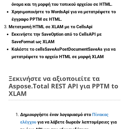
όνομα και τη μορφή του τοπικού αρχείου σε HTML.
Χρησιμοποιήστε το WordsApi για να μετατρέψετε το
έγγραφο PPTM σε HTML.
Μετατροπή HTML σε XLAM με το CellsApi
Εκκινήστε την
SaveOption
από το CellsAPI με
SaveFormat ως XLAM
Καλέστε το
cellsSaveAsPostDocumentSaveAs
για να
μετατρέψετε το αρχείο HTML σε μορφή
XLAM
Ξεκινήστε να αξιοποιείτε τα
Aspose.Total REST API για PPTM to
XLAM
Δημιουργήστε έναν λογαριασμό στο
Πίνακας
ελέγχου
για να λάβετε δωρεάν λεπτομέρειες για