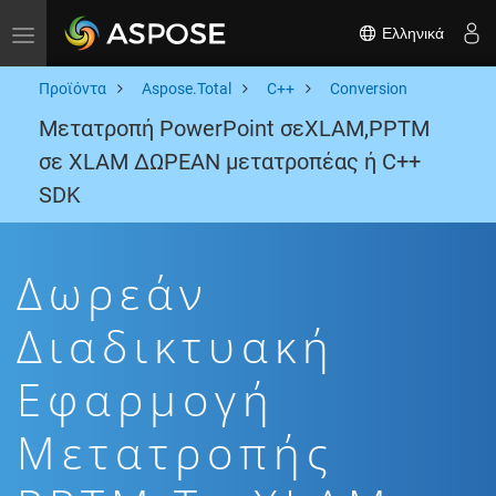
Ελληνικά
Toggle navigation
Προϊόντα
Aspose.Total
C++
Conversion
Μετατροπή PowerPoint σεXLAM,PPTM
σε XLAM ΔΩΡΕΑΝ μετατροπέας ή C++
SDK
Δωρεάν
Διαδικτυακή
Εφαρμογή
Μετατροπής