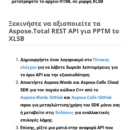
μετατρέψετε το αρχείο HTML σε μορφή
XLSB
Ξεκινήστε να αξιοποιείτε τα
Aspose.Total REST API για PPTM to
XLSB
Δημιουργήστε έναν λογαριασμό στο
Πίνακας
ελέγχου
για να λάβετε δωρεάν λεπτομέρειες για
το όριο API και την εξουσιοδότηση
Αποκτήστε Aspose.Words και Aspose.Cells Cloud
SDK για τον πηγαίο κώδικα C++ από το
Aspose.Words GitHub
και
Aspose.Cells GitHub
repos για μεταγλώττιση/χρήση του SDK μόνοι σας
ή μεταβείτε στις
Εκδόσεις
για εναλλακτικές
επιλογές λήψης.
Επίσης, ρίξτε μια ματιά στην αναφορά API που