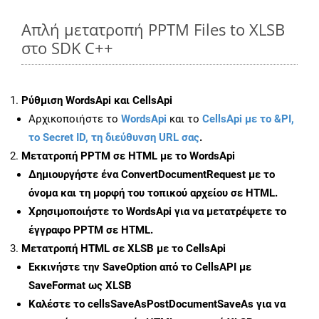
Απλή μετατροπή PPTM Files to XLSB
στο SDK C++
Ρύθμιση WordsApi και CellsApi
Αρχικοποιήστε το
WordsApi
και το
CellsApi με το &PI,
το Secret ID, τη διεύθυνση URL σας
.
Μετατροπή PPTM σε HTML με το WordsApi
Δημιουργήστε ένα
ConvertDocumentRequest
με το
όνομα και τη μορφή του τοπικού αρχείου σε HTML.
Χρησιμοποιήστε το WordsApi για να μετατρέψετε το
έγγραφο PPTM σε HTML.
Μετατροπή HTML σε XLSB με το CellsApi
Εκκινήστε την
SaveOption
από το CellsAPI με
SaveFormat ως XLSB
Καλέστε το
cellsSaveAsPostDocumentSaveAs
για να