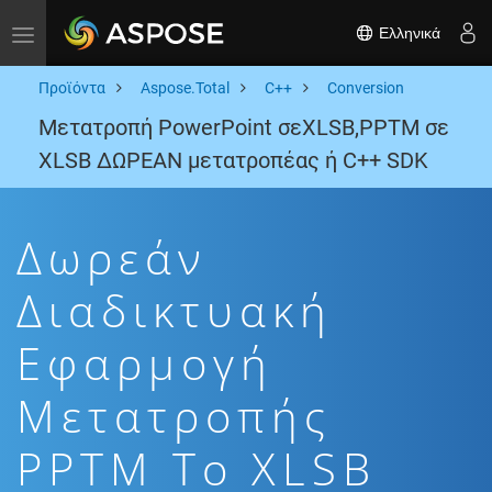
Ελληνικά
Toggle navigation
Προϊόντα
Aspose.Total
C++
Conversion
Μετατροπή PowerPoint σεXLSB,PPTM σε
XLSB ΔΩΡΕΑΝ μετατροπέας ή C++ SDK
Δωρεάν
Διαδικτυακή
Εφαρμογή
Μετατροπής
PPTM To XLSB