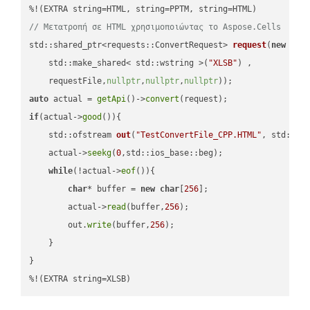
// Μετατροπή σε HTML χρησιμοποιώντας το Aspose.Cells
std::shared_ptr<requests::ConvertRequest> 
request
(
new
 requ
    std::make_shared< std::wstring >(
"XLSB"
) ,        

    requestFile,
nullptr
,
nullptr
,
nullptr
))
auto
 actual = 
getApi
()->
convert
if
(actual->
good
()){

std::ofstream 
out
(
"TestConvertFile_CPP.HTML"
, std::is
    actual->
seekg
(
0
,std::ios_base::beg);

while
(!actual->
eof
()){

char
* buffer = 
new
char
[
256
];

        actual->
read
(buffer,
256
);

        out.
write
(buffer,
256
);

    }

}

%!(EXTRA string=XLSB)