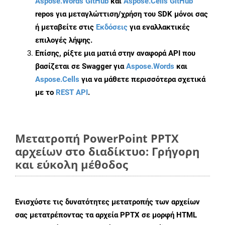
Aspose.Words GitHub
και
Aspose.Cells GitHub
repos για μεταγλώττιση/χρήση του SDK μόνοι σας
ή μεταβείτε στις
Εκδόσεις
για εναλλακτικές
επιλογές λήψης.
Επίσης, ρίξτε μια ματιά στην αναφορά API που
βασίζεται σε Swagger για
Aspose.Words
και
Aspose.Cells
για να μάθετε περισσότερα σχετικά
με το
REST API
.
Μετατροπή PowerPoint PPTX
αρχείων στο διαδίκτυο: Γρήγορη
και εύκολη μέθοδος
Ενισχύστε τις δυνατότητες μετατροπής των αρχείων
σας μετατρέποντας τα αρχεία PPTX σε μορφή HTML