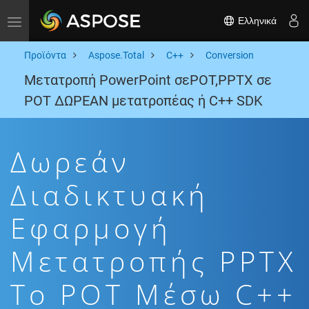
Ελληνικά
Toggle navigation
Προϊόντα
Aspose.Total
C++
Conversion
Μετατροπή PowerPoint σεPOT,PPTX σε
POT ΔΩΡΕΑΝ μετατροπέας ή C++ SDK
Δωρεάν
Διαδικτυακή
Εφαρμογή
Μετατροπής PPTX
To POT Μέσω C++