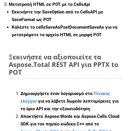
Μετατροπή HTML σε POT με το CellsApi
Εκκινήστε την
SaveOption
από το CellsAPI με
SaveFormat ως POT
Καλέστε το
cellsSaveAsPostDocumentSaveAs
για να
μετατρέψετε το αρχείο HTML σε μορφή
POT
Ξεκινήστε να αξιοποιείτε τα
Aspose.Total REST API για PPTX to
POT
Δημιουργήστε έναν λογαριασμό στο
Πίνακας
ελέγχου
για να λάβετε δωρεάν λεπτομέρειες για
το όριο API και την εξουσιοδότηση
Αποκτήστε Aspose.Words και Aspose.Cells Cloud
SDK για τον πηγαίο κώδικα C++ από το