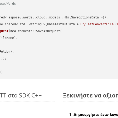
ose.Words
red< aspose::words::cloud::models::HtmlSaveOptionsData >();

ke_shared< std::wstring >(baseTestOutPath + 
L"/TestConvertFile_C
quest
(
new
 requests::SaveAsRequest(

ileName),

older),

 ))
T)
OTT στο SDK C++
Ξεκινήστε να αξιοπ
Δημιουργήστε έναν λογ