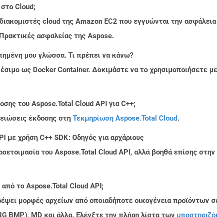
 στο Cloud;
 διακομιστές cloud της Amazon EC2 που εγγυώνται την ασφάλεια
 Πρακτικές ασφαλείας της Aspose.
πημένη μου γλώσσα. Τι πρέπει να κάνω?
ιαθέσιμο ως Docker Container. Δοκιμάστε να το χρησιμοποιήσετε 
σης του Aspose.Total Cloud API για C++;
μειώσεις έκδοσης στη
Τεκμηρίωση Aspose.Total Cloud
.
PI με χρήση C++ SDK: Οδηγός για αρχάριους
ροετοιμασία του Aspose.Total Cloud API, αλλά βοηθά επίσης στ
από το Aspose.Total Cloud API;
τρέψει μορφές αρχείων από οποιαδήποτε οικογένεια προϊόντων σ
PNG BMP), MD και άλλα. Ελέγξτε την πλήρη λίστα των
υποστηριζό