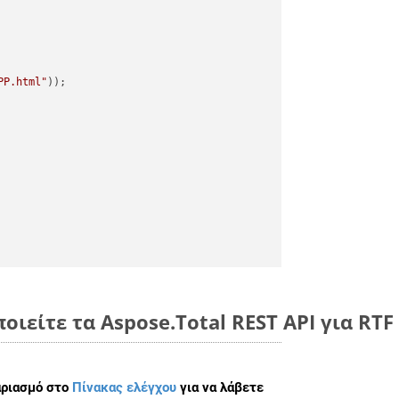
PP.html"
οιείτε τα Aspose.Total REST API για RTF
αριασμό στο
Πίνακας ελέγχου
για να λάβετε