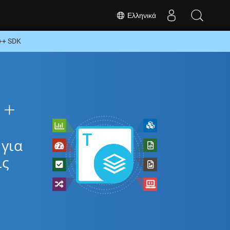
Ελληνικά
++ SDK
++
για
ίς