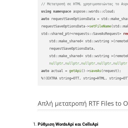
// Μετατροπή σε HTML χρησιμοποιώντας το Asp
using
namespace
auto
 requestSaveOptionsData = std::make_sha
requestSaveOptionsData->
setFileName
(std::ma
std::shared_ptr<requests::SaveAsRequest> 
re
    std::make_shared< std::wstring >(remoteF
    requestSaveOptionsData,

    std::make_shared< std::wstring >(remoteF
nullptr
,
nullptr
,
nullptr
,
nullptr
,
nullptr
auto
 actual = 
getApi
()->
saveAs
(request);

%!(EXTRA string=OTT, string=HTML, string=OT
Απλή μετατροπή RTF Files to 
Ρύθμιση WordsApi και CellsApi