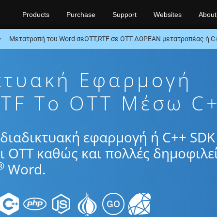
Products
Purchase
Support
Websites
About
Μετατροπή του Word σεOTT,RTF σε OTT ΔΩΡΕΑΝ μετατροπέας ή C
κτυακή Εφαρμογή
TF To OTT Μέσω C
διαδικτυακή εφαρμογή ή C++ SDK 
ι OTT καθώς και πολλές δημοφιλε
®
Word.