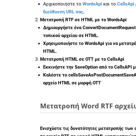
Αρχικοποιήστε το
WordsApi
και το
CellsApi 
διεύθυνση URL σας
.
Μετατροπή RTF σε HTML με το WordsApi
Δημιουργήστε ένα
ConvertDocumentRequest
τοπικού αρχείου σε HTML.
Χρησιμοποιήστε το WordsApi για να μετατρ
HTML.
Μετατροπή HTML σε OTT με το CellsApi
Εκκινήστε την
SaveOption
από το CellsAPI 
Καλέστε το
cellsSaveAsPostDocumentSave
αρχείο HTML σε μορφή
OTT
Μετατροπή Word RTF αρχείω
Ενισχύστε τις δυνατότητες μετατροπής των 