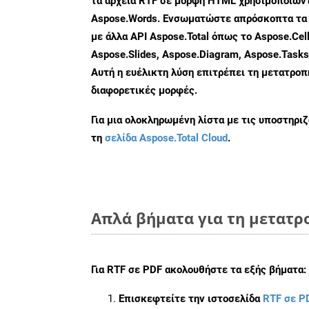
τα αρχεία RTF σε μορφή HTML χρησιμοποιώντ
Aspose.Words. Ενσωματώστε απρόσκοπτα τα 
με άλλα API Aspose.Total όπως το Aspose.Cell
Aspose.Slides, Aspose.Diagram, Aspose.Task
Αυτή η ευέλικτη λύση επιτρέπει τη μετατρο
διαφορετικές μορφές.
Για μια ολοκληρωμένη λίστα με τις υποστηρι
τη
σελίδα Aspose.Total Cloud
.
Απλά βήματα για τη μετατρο
Για
RTF σε PDF
ακολουθήστε τα εξής βήματα:
Επισκεφτείτε την ιστοσελίδα
RTF σε P