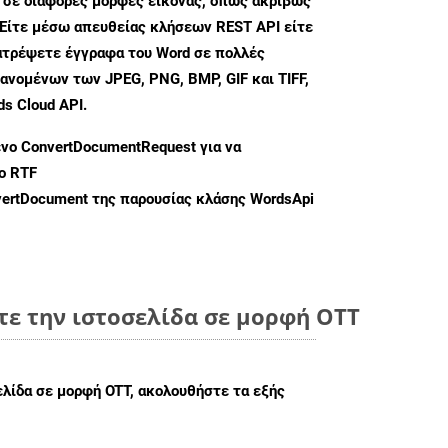
 σε διάφορες μορφές εικόνας, όπως ακριβώς
 Είτε μέσω απευθείας κλήσεων REST API είτε
ατρέψετε έγγραφα του Word σε πολλές
ανομένων των JPEG, PNG, BMP, GIF και TIFF,
s Cloud API.
ενο
ConvertDocumentRequest
για να
ο RTF
ertDocument
της παρουσίας κλάσης WordsApi
τε την ιστοσελίδα σε μορφή OTT
ελίδα σε μορφή OTT, ακολουθήστε τα εξής