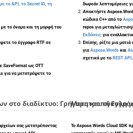
με το &PI, το Secret ID, τη
δωρεάν λεπτομέρειες γι
Αποκτήστε Aspose.Words
κώδικα C++ από το
Aspo
με το όνομα και τη μορφή του
repos για μεταγλώττιση
Εκδόσεις
για εναλλακτικ
έψετε το έγγραφο RTF σε
Επίσης, ρίξτε μια ματιά
για
Aspose.Words
και
As
σχετικά με το
REST API
.
με SaveFormat ως OTT
As
για να μετατρέψετε το
ν στο διαδίκτυο: Γρήγορη και εύκολη 
Μετατροπή Εγγράφ
αρχείων σας μετατρέποντας
Το Aspose.Words Cloud SDK π