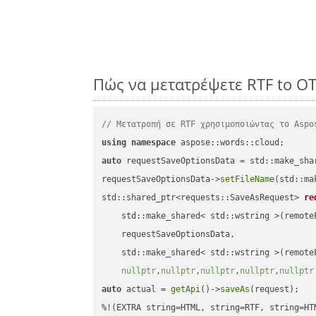
Πώς να μετατρέψετε RTF to O
// Μετατροπή σε RTF χρησιμοποιώντας το Aspo
using
namespace
auto
 requestSaveOptionsData = std::make_sha
requestSaveOptionsData->
setFileName
(std::ma
std::shared_ptr<requests::SaveAsRequest> 
re
    std::make_shared< std::wstring >(remoteF
    requestSaveOptionsData,

    std::make_shared< std::wstring >(remoteF
nullptr
,
nullptr
,
nullptr
,
nullptr
,
nullptr
auto
 actual = 
getApi
()->
saveAs
(request);
