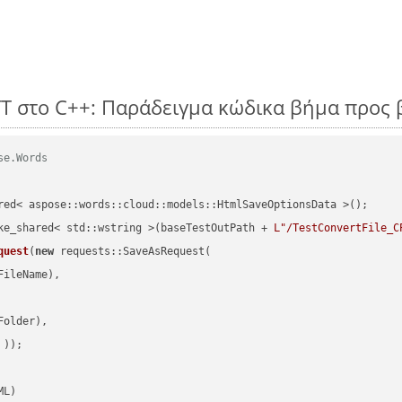
TT στο C++: Παράδειγμα κώδικα βήμα προς
se.Words
red< aspose::words::cloud::models::HtmlSaveOptionsData >();

ke_shared< std::wstring >(baseTestOutPath + 
L"/TestConvertFile_C
quest
(
new
 requests::SaveAsRequest(

ileName),

older),

 ))