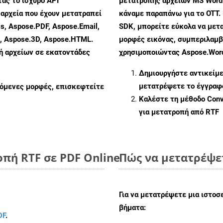
ας το ισχυρό API
μετατροπής αρχείων MS Word
αρχεία που έχουν μετατραπεί
κάναμε παραπάνω για το OTT.
s, Aspose.PDF, Aspose.Email,
SDK, μπορείτε εύκολα να μετ
s, Aspose.3D, Aspose.HTML.
μορφές εικόνας, συμπεριλαμβ
πή αρχείων σε εκατοντάδες
χρησιμοποιώντας Aspose.Word
Δημιουργήστε αντικείμ
μετατρέψετε το έγγραφ
ζόμενες μορφές, επισκεφτείτε
Καλέστε τη μέθοδο
Conv
για μετατροπή από RTF
πή RTF σε PDF Online
Πώς να μετατρέψε
Για να μετατρέψετε μια ιστοσ
βήματα:
DF
.