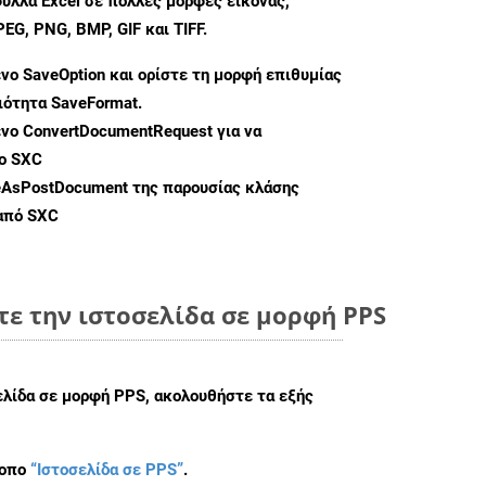
ύλλα Excel σε πολλές μορφές εικόνας,
G, PNG, BMP, GIF και TIFF.
ενο
SaveOption
και ορίστε τη μορφή επιθυμίας
διότητα
SaveFormat
.
ενο
ConvertDocumentRequest
για να
ο SXC
eAsPostDocument
της παρουσίας κλάσης
 από SXC
ε την ιστοσελίδα σε μορφή PPS
ελίδα σε μορφή PPS, ακολουθήστε τα εξής
τοπο
“Ιστοσελίδα σε PPS”
.