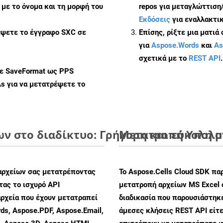
με το όνομα και τη μορφή του
repos για μεταγλώττιση
Εκδόσεις
για εναλλακτικ
έψετε το έγγραφο SXC σε
Επίσης, ρίξτε μια ματιά
για
Aspose.Words
και
As
σχετικά με το
REST API
.
με SaveFormat ως PPS
As
για να μετατρέψετε το
ων στο διαδίκτυο: Γρήγορη και εύκολη 
Μετατροπή Υπολογ
αρχείων σας μετατρέποντας
Το Aspose.Cells Cloud SDK πα
ας το ισχυρό API
μετατροπή αρχείων MS Excel 
ρχεία που έχουν μετατραπεί
διαδικασία που παρουσιάστηκε
ds, Aspose.PDF, Aspose.Email,
άμεσες κλήσεις REST API είτε