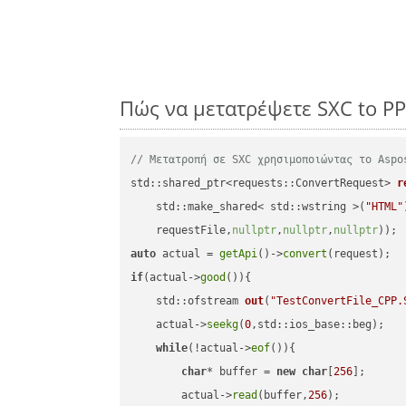
Πώς να μετατρέψετε SXC to P
// Μετατροπή σε SXC χρησιμοποιώντας το Aspo
std::shared_ptr<requests::ConvertRequest> 
r
    std::make_shared< std::wstring >(
"HTML"
    requestFile,
nullptr
,
nullptr
,
nullptr
))
auto
 actual = 
getApi
()->
convert
if
(actual->
good
()){

std::ofstream 
out
(
"TestConvertFile_CPP.
    actual->
seekg
(
0
,std::ios_base::beg);

while
(!actual->
eof
()){

char
* buffer = 
new
char
[
256
];

        actual->
read
(buffer,
256
);
