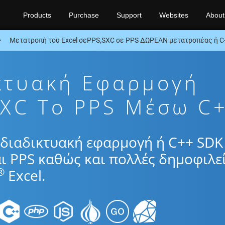
Products
Purchase
Support
Websites
About
Μετατροπή του Excel σεPPS,SXC σε PPS ΔΩΡΕΑΝ μετατροπέας ή C
κτυακή Εφαρμογή
XC To PPS Μέσω C
διαδικτυακή εφαρμογή ή C++ SDK 
ι PPS καθώς και πολλές δημοφιλε
®
Excel.