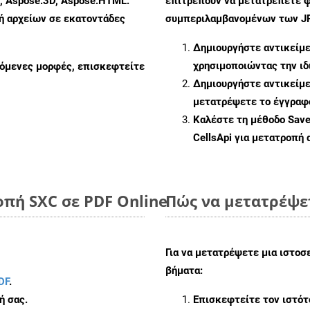
s, Aspose.3D, Aspose.HTML.
επιτρέπουν να μετατρέπετε φ
πή αρχείων σε εκατοντάδες
συμπεριλαμβανομένων των JPE
Δημιουργήστε αντικείμ
χρησιμοποιώντας την ι
ζόμενες μορφές, επισκεφτείτε
Δημιουργήστε αντικείμ
μετατρέψετε το έγγραφ
Καλέστε τη μέθοδο
Sav
CellsApi για μετατροπή
πή SXC σε PDF Online
Πώς να μετατρέψετ
Για να μετατρέψετε μια ιστοσ
βήματα:
DF
.
ή σας.
Επισκεφτείτε τον ιστό