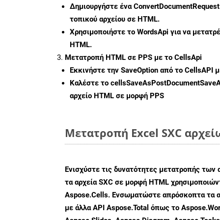
Δημιουργήστε ένα
ConvertDocumentRequest
τοπικού αρχείου σε HTML.
Χρησιμοποιήστε το WordsApi για να μετατρ
HTML.
Μετατροπή HTML σε PPS με το CellsApi
Εκκινήστε την
SaveOption
από το CellsAPI 
Καλέστε το
cellsSaveAsPostDocumentSave
αρχείο HTML σε μορφή
PPS
Μετατροπή Excel SXC αρχεί
Ενισχύστε τις δυνατότητες μετατροπής των 
τα αρχεία SXC σε μορφή HTML χρησιμοποιώντ
Aspose.Cells. Ενσωματώστε απρόσκοπτα τα α
με άλλα API Aspose.Total όπως το Aspose.Wor