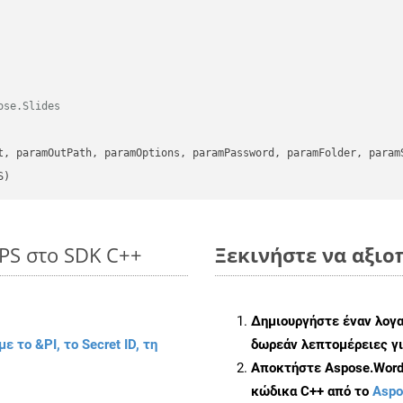
ose.Slides
      

t, paramOutPath, paramOptions, paramPassword, paramFolder, param
S)
PPS στο SDK C++
Ξεκινήστε να αξιοπ
Δημιουργήστε έναν λογ
με το &PI, το Secret ID, τη
δωρεάν λεπτομέρειες γι
Αποκτήστε Aspose.Words
κώδικα C++ από το
Aspo