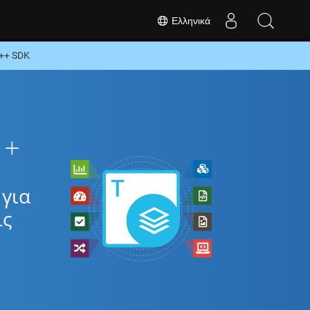
Ελληνικά
++ SDK
++
για
ίς