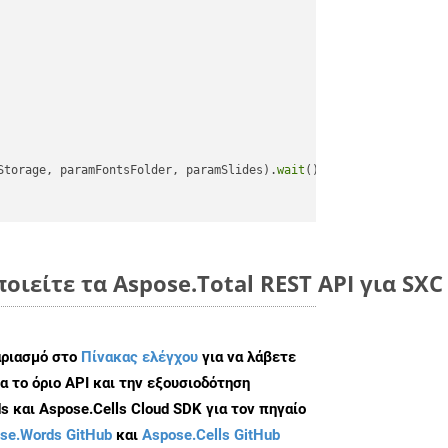
Storage, paramFontsFolder, paramSlides).
wait
();

οιείτε τα Aspose.Total REST API για SXC
αριασμό στο
Πίνακας ελέγχου
για να λάβετε
α το όριο API και την εξουσιοδότηση
 και Aspose.Cells Cloud SDK για τον πηγαίο
se.Words GitHub
και
Aspose.Cells GitHub