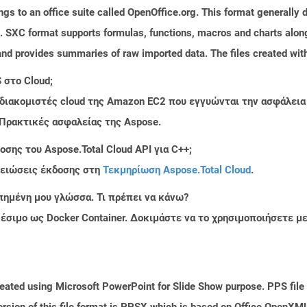
s to an office suite called OpenOffice.org. This format generally d
 SXC format supports formulas, functions, macros and charts along 
and provides summaries of raw imported data. The files created with
 στο Cloud;
 διακομιστές cloud της Amazon EC2 που εγγυώνται την ασφάλεια
 Πρακτικές ασφαλείας της Aspose.
σης του Aspose.Total Cloud API για C++;
μειώσεις έκδοσης στη
Τεκμηρίωση Aspose.Total Cloud
.
πημένη μου γλώσσα. Τι πρέπει να κάνω?
ιαθέσιμο ως Docker Container. Δοκιμάστε να το χρησιμοποιήσετε 
reated using Microsoft PowerPoint for Slide Show purpose. PPS file 
sion of this file format is PPSX which is based on Office OpenXML s