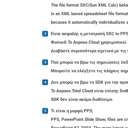
The file format SXC(Sun XML Calc) belong
is an XML based spreadsheet file format.
because it automatically individualizes 
Είναι ασφαλής η μετατροπή SXC to PPS
Φυσικά! Το Aspose Cloud χρησιμοποιεί
Διαβάστε περισσότερα σχετικά με τις
Πού μπορώ να βρω τις σημειώσεις έκδο
Μπορείτε να ελέγξετε τις πλήρεις ση
Δεν μπορώ να βρω το SDK για την αγα
Το Aspose.Total Cloud είναι επίσης δ
SDK δεν είναι ακόμα διαθέσιμο.
Τι είναι η μορφή PPS;
PPS, PowerPoint Slide Show, files are c
PowerPoint 97-2003. The more latest ver