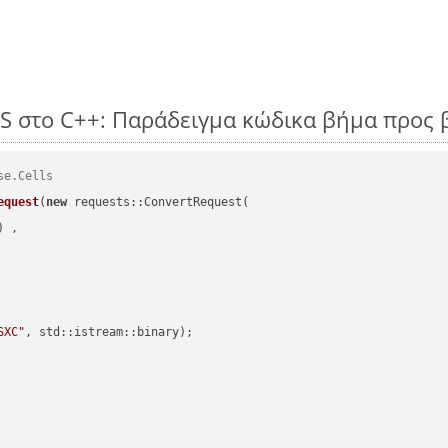
PS στο C++: Παράδειγμα κώδικα βήμα προς
se.Cells
equest
(
new
 requests::ConvertRequest(

) ,        

SXC"
, std::istream::binary)
;
