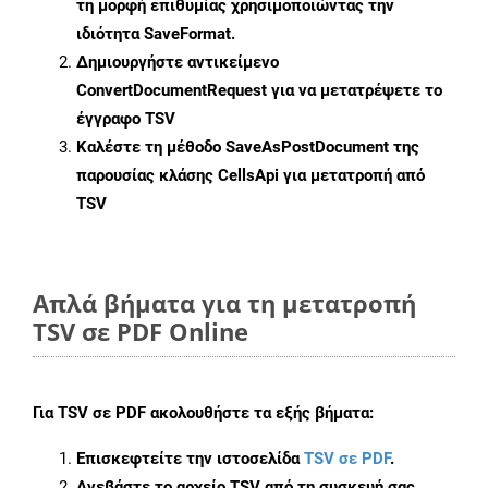
τη μορφή επιθυμίας χρησιμοποιώντας την
ιδιότητα
SaveFormat
.
Δημιουργήστε αντικείμενο
ConvertDocumentRequest
για να μετατρέψετε το
έγγραφο TSV
Καλέστε τη μέθοδο
SaveAsPostDocument
της
παρουσίας κλάσης CellsApi για μετατροπή από
TSV
Απλά βήματα για τη μετατροπή
TSV σε PDF Online
Για
TSV σε PDF
ακολουθήστε τα εξής βήματα:
Επισκεφτείτε την ιστοσελίδα
TSV σε PDF
.
Ανεβάστε το αρχείο TSV από τη συσκευή σας.