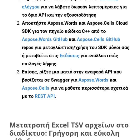
ελέγχου
για να λάβετε δωρεάν λεπτομέρειες για
το όριο API και την εξουσιοδότηση
Αποκτήστε Aspose.Words και Aspose.Cells Cloud
SDK για τον πηγαίο κώδικα C++ από το
Aspose.Words GitHub
και
Aspose.Cells GitHub
repos για μεταγλώττιση/χρήση του SDK μόνοι σας
ή μεταβείτε στις
Εκδόσεις
για εναλλακτικές
επιλογές λήψης.
Επίσης, ρίξτε μια ματιά στην αναφορά API που
βασίζεται σε Swagger για
Aspose.Words
και
Aspose.Cells
για να μάθετε περισσότερα σχετικά
με το
REST API
.
Μετατροπή Excel TSV αρχείων στο
διαδίκτυο: Γρήγορη και εύκολη