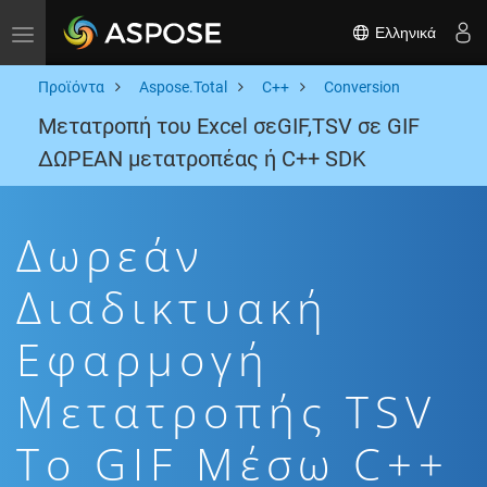
Ελληνικά
Toggle navigation
Προϊόντα
Aspose.Total
C++
Conversion
Μετατροπή του Excel σεGIF,TSV σε GIF
ΔΩΡΕΑΝ μετατροπέας ή C++ SDK
Δωρεάν
Διαδικτυακή
Εφαρμογή
Μετατροπής TSV
To GIF Μέσω C++