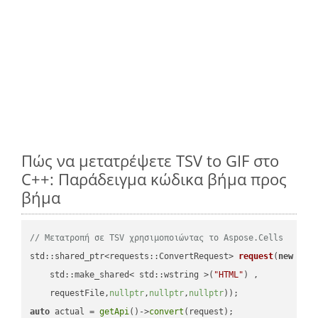
Πώς να μετατρέψετε TSV to GIF στο
C++: Παράδειγμα κώδικα βήμα προς
βήμα
// Μετατροπή σε TSV χρησιμοποιώντας το Aspose.Cells
std::shared_ptr<requests::ConvertRequest> 
request
(
new
 requ
    std::make_shared< std::wstring >(
"HTML"
) ,        

    requestFile,
nullptr
,
nullptr
,
nullptr
))
auto
 actual = 
getApi
()->
convert