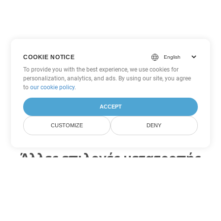
COOKIE NOTICE
To provide you with the best experience, we use cookies for
personalization, analytics, and ads. By using our site, you agree
to
our cookie policy
.
ACCEPT
CUSTOMIZE
DENY
Άλλες επιλογές μετατροπής
Excel
Μετατροπή TSV σε DOC
DOC:
Microsoft Word Binary Format