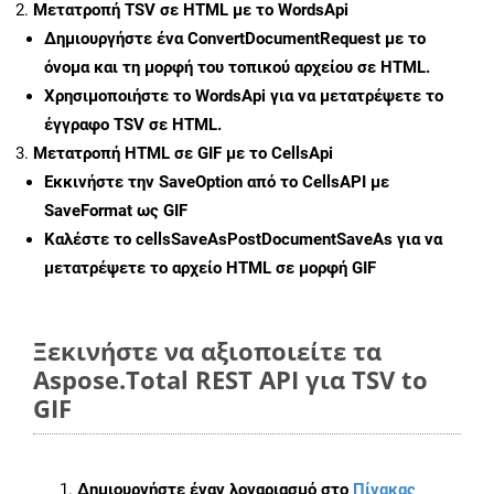
Μετατροπή TSV σε HTML με το WordsApi
Δημιουργήστε ένα
ConvertDocumentRequest
με το
όνομα και τη μορφή του τοπικού αρχείου σε HTML.
Χρησιμοποιήστε το WordsApi για να μετατρέψετε το
έγγραφο TSV σε HTML.
Μετατροπή HTML σε GIF με το CellsApi
Εκκινήστε την
SaveOption
από το CellsAPI με
SaveFormat ως GIF
Καλέστε το
cellsSaveAsPostDocumentSaveAs
για να
μετατρέψετε το αρχείο HTML σε μορφή
GIF
Ξεκινήστε να αξιοποιείτε τα
Aspose.Total REST API για TSV to
GIF
Δημιουργήστε έναν λογαριασμό στο
Πίνακας