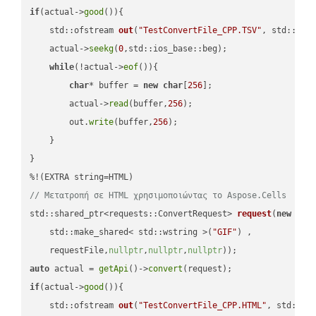
if
(actual->
good
()){

std::ofstream 
out
(
"TestConvertFile_CPP.TSV"
, std::ist
    actual->
seekg
(
0
,std::ios_base::beg);

while
(!actual->
eof
()){

char
* buffer = 
new
char
[
256
];

        actual->
read
(buffer,
256
);

        out.
write
(buffer,
256
);

    }

}

// Μετατροπή σε HTML χρησιμοποιώντας το Aspose.Cells
std::shared_ptr<requests::ConvertRequest> 
request
(
new
 requ
    std::make_shared< std::wstring >(
"GIF"
) ,        

    requestFile,
nullptr
,
nullptr
,
nullptr
))
auto
 actual = 
getApi
()->
convert
if
(actual->
good
()){

std::ofstream 
out
(
"TestConvertFile_CPP.HTML"
, std::is