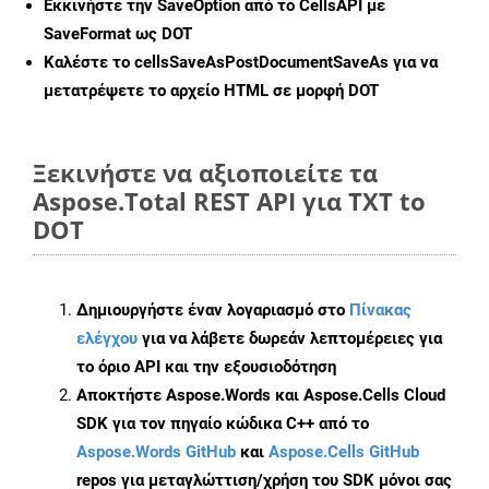
Εκκινήστε την
SaveOption
από το CellsAPI με
SaveFormat ως DOT
Καλέστε το
cellsSaveAsPostDocumentSaveAs
για να
μετατρέψετε το αρχείο HTML σε μορφή
DOT
Ξεκινήστε να αξιοποιείτε τα
Aspose.Total REST API για TXT to
DOT
Δημιουργήστε έναν λογαριασμό στο
Πίνακας
ελέγχου
για να λάβετε δωρεάν λεπτομέρειες για
το όριο API και την εξουσιοδότηση
Αποκτήστε Aspose.Words και Aspose.Cells Cloud
SDK για τον πηγαίο κώδικα C++ από το
Aspose.Words GitHub
και
Aspose.Cells GitHub
repos για μεταγλώττιση/χρήση του SDK μόνοι σας