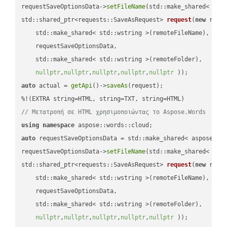
requestSaveOptionsData->
setFileName
(std::make_shared< std
std::shared_ptr<requests::SaveAsRequest> 
request
(
new
 reque
    std::make_shared< std::wstring >(remoteFileName),

    requestSaveOptionsData,

    std::make_shared< std::wstring >(remoteFolder),

nullptr
,
nullptr
,
nullptr
,
nullptr
,
nullptr
 ))
auto
 actual = 
getApi
()->
saveAs
(request);

// Μετατροπή σε HTML χρησιμοποιώντας το Aspose.Words
using
namespace
auto
 requestSaveOptionsData = std::make_shared< aspose::wo
requestSaveOptionsData->
setFileName
(std::make_shared< std
std::shared_ptr<requests::SaveAsRequest> 
request
(
new
 reque
    std::make_shared< std::wstring >(remoteFileName),

    requestSaveOptionsData,

    std::make_shared< std::wstring >(remoteFolder),

nullptr
,
nullptr
,
nullptr
,
nullptr
,
nullptr
 ))