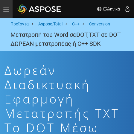
Ελληνικά
Toggle navigation
Προϊόντα
Aspose.Total
C++
Conversion
Μετατροπή του Word σεDOT,TXT σε DOT
ΔΩΡΕΑΝ μετατροπέας ή C++ SDK
Δωρεάν
Διαδικτυακή
Εφαρμογή
Μετατροπής TXT
To DOT Μέσω