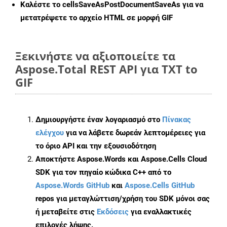
Καλέστε το
cellsSaveAsPostDocumentSaveAs
για να
μετατρέψετε το αρχείο HTML σε μορφή
GIF
Ξεκινήστε να αξιοποιείτε τα
Aspose.Total REST API για TXT to
GIF
Δημιουργήστε έναν λογαριασμό στο
Πίνακας
ελέγχου
για να λάβετε δωρεάν λεπτομέρειες για
το όριο API και την εξουσιοδότηση
Αποκτήστε Aspose.Words και Aspose.Cells Cloud
SDK για τον πηγαίο κώδικα C++ από το
Aspose.Words GitHub
και
Aspose.Cells GitHub
repos για μεταγλώττιση/χρήση του SDK μόνοι σας
ή μεταβείτε στις
Εκδόσεις
για εναλλακτικές
επιλογές λήψης.