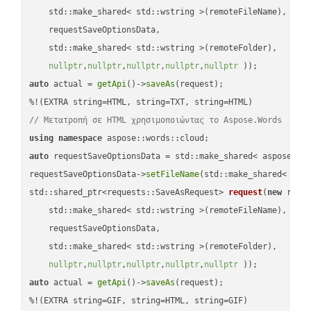
    std::make_shared< std::wstring >(remoteFileName),

    requestSaveOptionsData,

    std::make_shared< std::wstring >(remoteFolder),

nullptr
,
nullptr
,
nullptr
,
nullptr
,
nullptr
 ))
auto
 actual = 
getApi
()->
saveAs
(request);

// Μετατροπή σε HTML χρησιμοποιώντας το Aspose.Words
using
namespace
auto
 requestSaveOptionsData = std::make_shared< aspose::wo
requestSaveOptionsData->
setFileName
(std::make_shared< std
std::shared_ptr<requests::SaveAsRequest> 
request
(
new
 reque
    std::make_shared< std::wstring >(remoteFileName),

    requestSaveOptionsData,

    std::make_shared< std::wstring >(remoteFolder),

nullptr
,
nullptr
,
nullptr
,
nullptr
,
nullptr
 ))
auto
 actual = 
getApi
()->
saveAs
(request);

%!(EXTRA string=GIF, string=HTML, string=GIF)