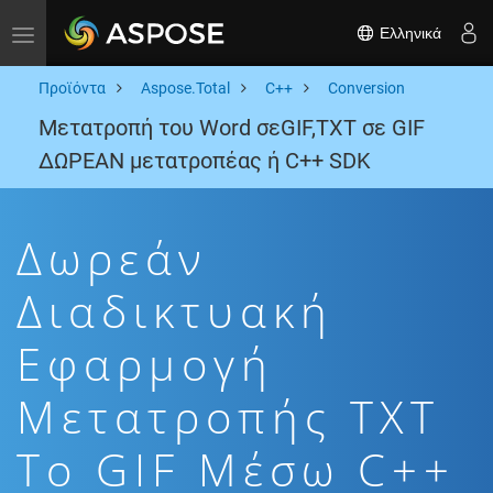
Ελληνικά
Toggle navigation
Προϊόντα
Aspose.Total
C++
Conversion
Μετατροπή του Word σεGIF,TXT σε GIF
ΔΩΡΕΑΝ μετατροπέας ή C++ SDK
Δωρεάν
Διαδικτυακή
Εφαρμογή
Μετατροπής TXT
To GIF Μέσω C++