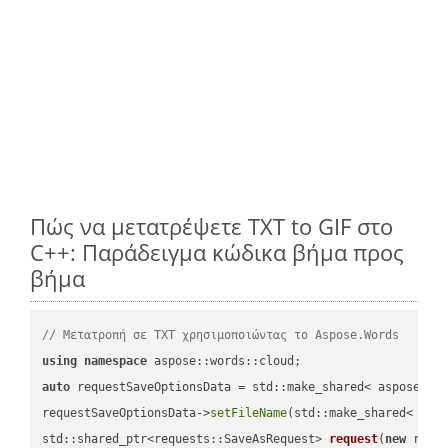
Πώς να μετατρέψετε TXT to GIF στο
C++: Παράδειγμα κώδικα βήμα προς
βήμα
// Μετατροπή σε TXT χρησιμοποιώντας το Aspose.Words
using
namespace
auto
 requestSaveOptionsData = std::make_shared< aspose::wo
requestSaveOptionsData->
setFileName
(std::make_shared< std
std::shared_ptr<requests::SaveAsRequest> 
request
(
new
 reque