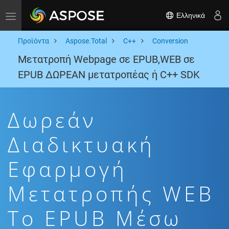
Ελληνικά
Toggle navigation
Προϊόντα
Aspose.Total
C++
Conversion
Μετατροπή Webpage σε EPUB,WEB σε
EPUB ΔΩΡΕΑΝ μετατροπέας ή C++ SDK
Δωρεάν
Διαδικτυακή
Εφαρμογή
Μετατροπής WEB
To EPUB Μέσω