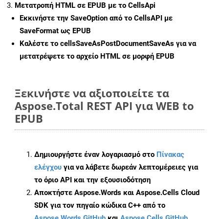
Μετατροπή HTML σε EPUB με το CellsApi
Εκκινήστε την
SaveOption
από το CellsAPI με
SaveFormat ως EPUB
Καλέστε το
cellsSaveAsPostDocumentSaveAs
για να
μετατρέψετε το αρχείο HTML σε μορφή
EPUB
Ξεκινήστε να αξιοποιείτε τα
Aspose.Total REST API για WEB to
EPUB
Δημιουργήστε έναν λογαριασμό στο
Πίνακας
ελέγχου
για να λάβετε δωρεάν λεπτομέρειες για
το όριο API και την εξουσιοδότηση
Αποκτήστε Aspose.Words και Aspose.Cells Cloud
SDK για τον πηγαίο κώδικα C++ από το
Aspose.Words GitHub
και
Aspose.Cells GitHub