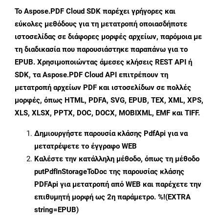
Το Aspose.PDF Cloud SDK παρέχει γρήγορες και
εύκολες μεθόδους για τη μετατροπή οποιασδήποτε
ιστοσελίδας σε διάφορες μορφές αρχείων, παρόμοια με
τη διαδικασία που παρουσιάστηκε παραπάνω για το
EPUB. Χρησιμοποιώντας άμεσες κλήσεις REST API ή
SDK, τα Aspose.PDF Cloud API επιτρέπουν τη
μετατροπή αρχείων PDF και ιστοσελίδων σε πολλές
μορφές, όπως HTML, PDFA, SVG, EPUB, TEX, XML, XPS,
XLS, XLSX, PPTX, DOC, DOCX, MOBIXML, EMF και TIFF.
Δημιουργήστε παρουσία κλάσης
PdfApi
για να
μετατρέψετε το έγγραφο WEB
Καλέστε την κατάλληλη μέθοδο, όπως τη μέθοδο
putPdfInStorageToDoc
της παρουσίας κλάσης
PDFApi για μετατροπή από WEB και παρέχετε την
επιθυμητή μορφή ως 2η παράμετρο. %!(EXTRA
string=EPUB)