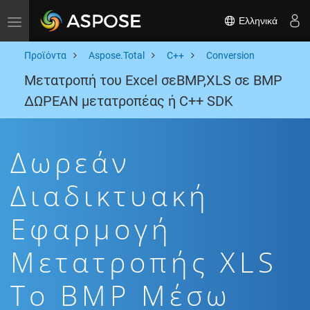
Ελληνικά
Toggle navigation
Προϊόντα
Aspose.Total
C++
Conversion
Μετατροπή του Excel σεBMP,XLS σε BMP
ΔΩΡΕΑΝ μετατροπέας ή C++ SDK
Δωρεάν
Διαδικτυακή
Εφαρμογή
Μετατροπής XLS
To BMP Μέσω