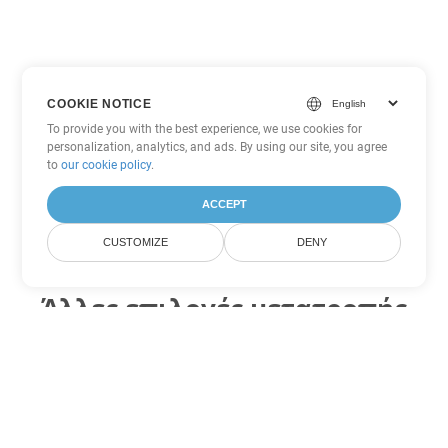
COOKIE NOTICE
To provide you with the best experience, we use cookies for
personalization, analytics, and ads. By using our site, you agree
to
our cookie policy
.
ACCEPT
CUSTOMIZE
DENY
Άλλες επιλογές μετατροπής
Excel
Μετατροπή XLS σε DOC
DOC:
Microsoft Word Binary Format