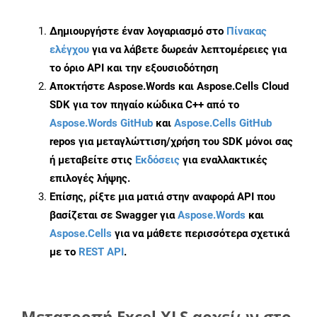
Δημιουργήστε έναν λογαριασμό στο
Πίνακας
ελέγχου
για να λάβετε δωρεάν λεπτομέρειες για
το όριο API και την εξουσιοδότηση
Αποκτήστε Aspose.Words και Aspose.Cells Cloud
SDK για τον πηγαίο κώδικα C++ από το
Aspose.Words GitHub
και
Aspose.Cells GitHub
repos για μεταγλώττιση/χρήση του SDK μόνοι σας
ή μεταβείτε στις
Εκδόσεις
για εναλλακτικές
επιλογές λήψης.
Επίσης, ρίξτε μια ματιά στην αναφορά API που
βασίζεται σε Swagger για
Aspose.Words
και
Aspose.Cells
για να μάθετε περισσότερα σχετικά
με το
REST API
.
Μετατροπή Excel XLS αρχείων στο