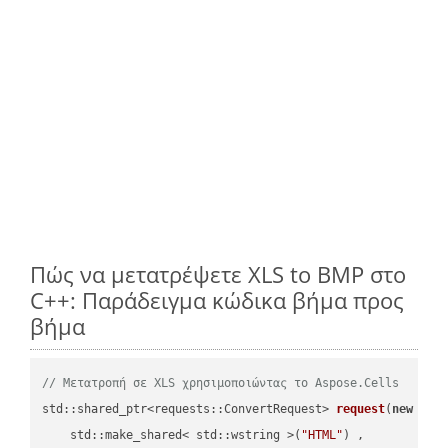
Πώς να μετατρέψετε XLS to BMP στο
C++: Παράδειγμα κώδικα βήμα προς
βήμα
// Μετατροπή σε XLS χρησιμοποιώντας το Aspose.Cells
std::shared_ptr<requests::ConvertRequest> 
request
(
new
 requ
    std::make_shared< std::wstring >(
"HTML"
) ,        
