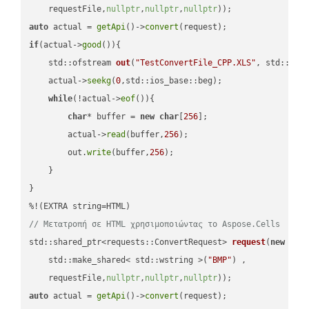
    requestFile,
nullptr
,
nullptr
,
nullptr
))
auto
 actual = 
getApi
()->
convert
if
(actual->
good
()){

std::ofstream 
out
(
"TestConvertFile_CPP.XLS"
, std::ist
    actual->
seekg
(
0
,std::ios_base::beg);

while
(!actual->
eof
()){

char
* buffer = 
new
char
[
256
];

        actual->
read
(buffer,
256
);

        out.
write
(buffer,
256
);

    }

}

// Μετατροπή σε HTML χρησιμοποιώντας το Aspose.Cells
std::shared_ptr<requests::ConvertRequest> 
request
(
new
 requ
    std::make_shared< std::wstring >(
"BMP"
) ,        

    requestFile,
nullptr
,
nullptr
,
nullptr
))
auto
 actual = 
getApi
()->
convert