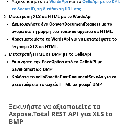
Αρχικοποιήστε το
WordsApi
και το
CellsApi με το &PI,
το Secret ID, τη διεύθυνση URL σας
.
Μετατροπή XLS σε HTML με το WordsApi
Δημιουργήστε ένα
ConvertDocumentRequest
με το
όνομα και τη μορφή του τοπικού αρχείου σε HTML.
Χρησιμοποιήστε το WordsApi για να μετατρέψετε το
έγγραφο XLS σε HTML.
Μετατροπή HTML σε BMP με το CellsApi
Εκκινήστε την
SaveOption
από το CellsAPI με
SaveFormat ως BMP
Καλέστε το
cellsSaveAsPostDocumentSaveAs
για να
μετατρέψετε το αρχείο HTML σε μορφή
BMP
Ξεκινήστε να αξιοποιείτε τα
Aspose.Total REST API για XLS to
BMP