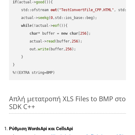
if
(actual->
good
()){

std::ofstream 
out
(
"TestConvertFile_CPP.HTML"
, std::is
    actual->
seekg
(
0
,std::ios_base::beg);

while
(!actual->
eof
()){

char
* buffer = 
new
char
[
256
];

        actual->
read
(buffer,
256
);

        out.
write
(buffer,
256
);

    }

}

%!(EXTRA string=BMP)
Απλή μετατροπή XLS Files to BMP στο
SDK C++
Ρύθμιση WordsApi και CellsApi