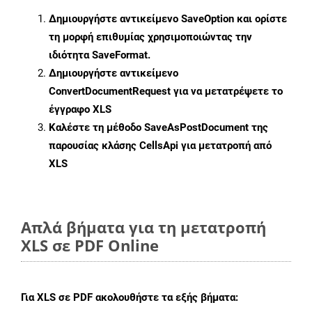
Δημιουργήστε αντικείμενο
SaveOption
και ορίστε
τη μορφή επιθυμίας χρησιμοποιώντας την
ιδιότητα
SaveFormat
.
Δημιουργήστε αντικείμενο
ConvertDocumentRequest
για να μετατρέψετε το
έγγραφο XLS
Καλέστε τη μέθοδο
SaveAsPostDocument
της
παρουσίας κλάσης CellsApi για μετατροπή από
XLS
Απλά βήματα για τη μετατροπή
XLS σε PDF Online
Για
XLS σε PDF
ακολουθήστε τα εξής βήματα: