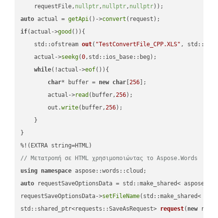
    requestFile,
nullptr
,
nullptr
,
nullptr
))
auto
 actual = 
getApi
()->
convert
if
(actual->
good
()){

std::ofstream 
out
(
"TestConvertFile_CPP.XLS"
, std::ist
    actual->
seekg
(
0
,std::ios_base::beg);

while
(!actual->
eof
()){

char
* buffer = 
new
char
[
256
];

        actual->
read
(buffer,
256
);

        out.
write
(buffer,
256
);

    }

}

// Μετατροπή σε HTML χρησιμοποιώντας το Aspose.Words
using
namespace
auto
 requestSaveOptionsData = std::make_shared< aspose::wo
requestSaveOptionsData->
setFileName
(std::make_shared< std
std::shared_ptr<requests::SaveAsRequest> 
request
(
new
 reque