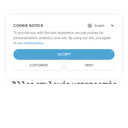
COOKIE NOTICE
To provide you with the best experience, we use cookies for
personalization, analytics, and ads. By using our site, you agree
to
our cookie policy
.
ACCEPT
CUSTOMIZE
DENY
Άλλες επιλογές μετατροπής
Excel
Μετατροπή XLS σε DOC
DOC:
Microsoft Word Binary Format