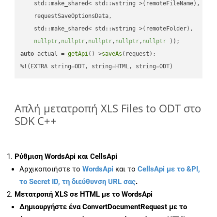
    std::make_shared< std::wstring >(remoteFileName),

    requestSaveOptionsData,

    std::make_shared< std::wstring >(remoteFolder),

nullptr
,
nullptr
,
nullptr
,
nullptr
,
nullptr
 ))
auto
 actual = 
getApi
()->
saveAs
(request);

%!(EXTRA string=ODT, string=HTML, string=ODT)
Απλή μετατροπή XLS Files to ODT στο
SDK C++
Ρύθμιση WordsApi και CellsApi
Αρχικοποιήστε το
WordsApi
και το
CellsApi με το &PI,
το Secret ID, τη διεύθυνση URL σας
.
Μετατροπή XLS σε HTML με το WordsApi
Δημιουργήστε ένα
ConvertDocumentRequest
με το