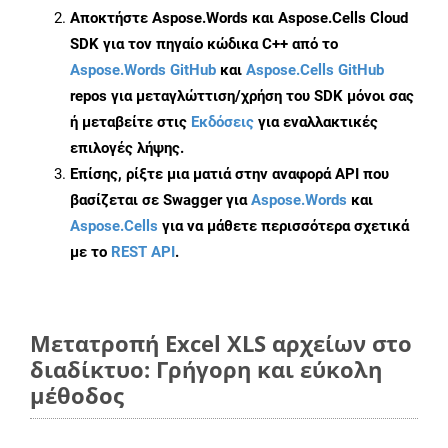
Αποκτήστε Aspose.Words και Aspose.Cells Cloud
SDK για τον πηγαίο κώδικα C++ από το
Aspose.Words GitHub
και
Aspose.Cells GitHub
repos για μεταγλώττιση/χρήση του SDK μόνοι σας
ή μεταβείτε στις
Εκδόσεις
για εναλλακτικές
επιλογές λήψης.
Επίσης, ρίξτε μια ματιά στην αναφορά API που
βασίζεται σε Swagger για
Aspose.Words
και
Aspose.Cells
για να μάθετε περισσότερα σχετικά
με το
REST API
.
Μετατροπή Excel XLS αρχείων στο
διαδίκτυο: Γρήγορη και εύκολη
μέθοδος