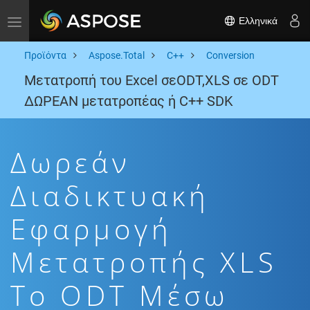
Ελληνικά
Toggle navigation
Προϊόντα
Aspose.Total
C++
Conversion
Μετατροπή του Excel σεODT,XLS σε ODT
ΔΩΡΕΑΝ μετατροπέας ή C++ SDK
Δωρεάν
Διαδικτυακή
Εφαρμογή
Μετατροπής XLS
To ODT Μέσω