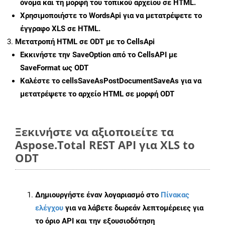
όνομα και τη μορφή του τοπικού αρχείου σε HTML.
Χρησιμοποιήστε το WordsApi για να μετατρέψετε το
έγγραφο XLS σε HTML.
Μετατροπή HTML σε ODT με το CellsApi
Εκκινήστε την
SaveOption
από το CellsAPI με
SaveFormat ως ODT
Καλέστε το
cellsSaveAsPostDocumentSaveAs
για να
μετατρέψετε το αρχείο HTML σε μορφή
ODT
Ξεκινήστε να αξιοποιείτε τα
Aspose.Total REST API για XLS to
ODT
Δημιουργήστε έναν λογαριασμό στο
Πίνακας
ελέγχου
για να λάβετε δωρεάν λεπτομέρειες για
το όριο API και την εξουσιοδότηση