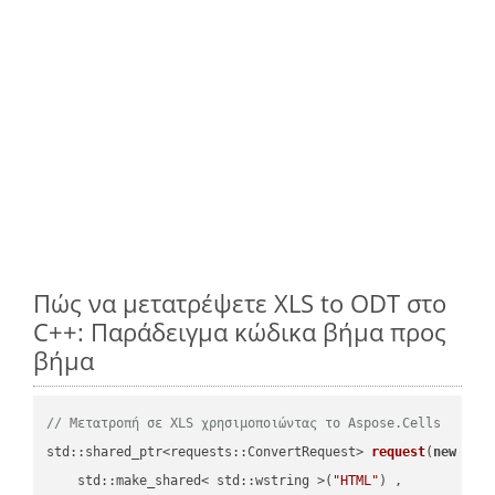
Πώς να μετατρέψετε XLS to ODT στο
C++: Παράδειγμα κώδικα βήμα προς
βήμα
// Μετατροπή σε XLS χρησιμοποιώντας το Aspose.Cells
std::shared_ptr<requests::ConvertRequest> 
request
(
new
 requ
    std::make_shared< std::wstring >(
"HTML"
) ,        
