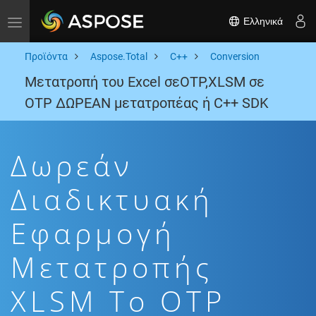
Ελληνικά
Toggle navigation
Προϊόντα
Aspose.Total
C++
Conversion
Μετατροπή του Excel σεOTP,XLSM σε
OTP ΔΩΡΕΑΝ μετατροπέας ή C++ SDK
Δωρεάν
Διαδικτυακή
Εφαρμογή
Μετατροπής
XLSM To OTP