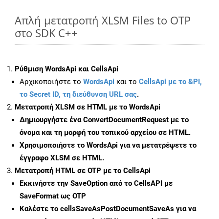
Απλή μετατροπή XLSM Files to OTP
στο SDK C++
Ρύθμιση WordsApi και CellsApi
Αρχικοποιήστε το
WordsApi
και το
CellsApi με το &PI,
το Secret ID, τη διεύθυνση URL σας
.
Μετατροπή XLSM σε HTML με το WordsApi
Δημιουργήστε ένα
ConvertDocumentRequest
με το
όνομα και τη μορφή του τοπικού αρχείου σε HTML.
Χρησιμοποιήστε το WordsApi για να μετατρέψετε το
έγγραφο XLSM σε HTML.
Μετατροπή HTML σε OTP με το CellsApi
Εκκινήστε την
SaveOption
από το CellsAPI με
SaveFormat ως OTP
Καλέστε το
cellsSaveAsPostDocumentSaveAs
για να