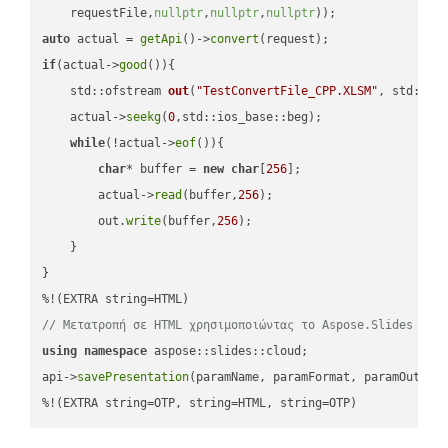
    requestFile,
nullptr
,
nullptr
,
nullptr
))
auto
 actual = 
getApi
()->
convert
if
(actual->
good
()){

std::ofstream 
out
(
"TestConvertFile_CPP.XLSM"
, std::is
    actual->
seekg
(
0
,std::ios_base::beg);

while
(!actual->
eof
()){

char
* buffer = 
new
char
[
256
];

        actual->
read
(buffer,
256
);

        out.
write
(buffer,
256
);

    }

}

// Μετατροπή σε HTML χρησιμοποιώντας το Aspose.Slides
using
namespace
 aspose::slides::cloud;            

api->
savePresentation
(paramName, paramFormat, paramOutPat
%!(EXTRA string=OTP, string=HTML, string=OTP)