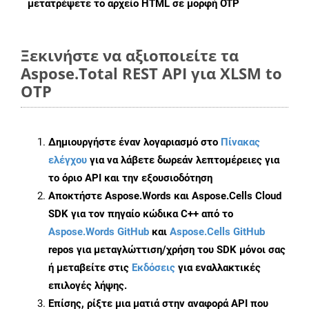
μετατρέψετε το αρχείο HTML σε μορφή
OTP
Ξεκινήστε να αξιοποιείτε τα
Aspose.Total REST API για XLSM to
OTP
Δημιουργήστε έναν λογαριασμό στο
Πίνακας
ελέγχου
για να λάβετε δωρεάν λεπτομέρειες για
το όριο API και την εξουσιοδότηση
Αποκτήστε Aspose.Words και Aspose.Cells Cloud
SDK για τον πηγαίο κώδικα C++ από το
Aspose.Words GitHub
και
Aspose.Cells GitHub
repos για μεταγλώττιση/χρήση του SDK μόνοι σας
ή μεταβείτε στις
Εκδόσεις
για εναλλακτικές
επιλογές λήψης.
Επίσης, ρίξτε μια ματιά στην αναφορά API που