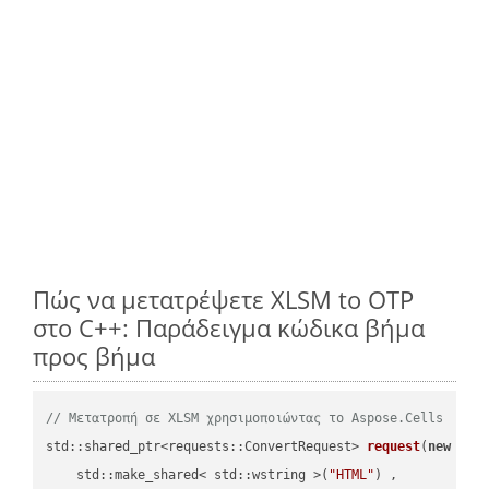
Πώς να μετατρέψετε XLSM to OTP
στο C++: Παράδειγμα κώδικα βήμα
προς βήμα
// Μετατροπή σε XLSM χρησιμοποιώντας το Aspose.Cells
std::shared_ptr<requests::ConvertRequest> 
request
(
new
 requ
    std::make_shared< std::wstring >(
"HTML"
) ,        
