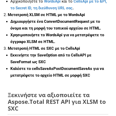
Αρχικοποιήστε το
WordsApi
και το
CellsApi με το &PI,
το Secret ID, τη διεύθυνση URL σας
.
Μετατροπή XLSM σε HTML με το WordsApi
Δημιουργήστε ένα
ConvertDocumentRequest
με το
όνομα και τη μορφή του τοπικού αρχείου σε HTML.
Χρησιμοποιήστε το WordsApi για να μετατρέψετε το
έγγραφο XLSM σε HTML.
Μετατροπή HTML σε SXC με το CellsApi
Εκκινήστε την
SaveOption
από το CellsAPI με
SaveFormat ως SXC
Καλέστε το
cellsSaveAsPostDocumentSaveAs
για να
μετατρέψετε το αρχείο HTML σε μορφή
SXC
Ξεκινήστε να αξιοποιείτε τα
Aspose.Total REST API για XLSM to
SXC