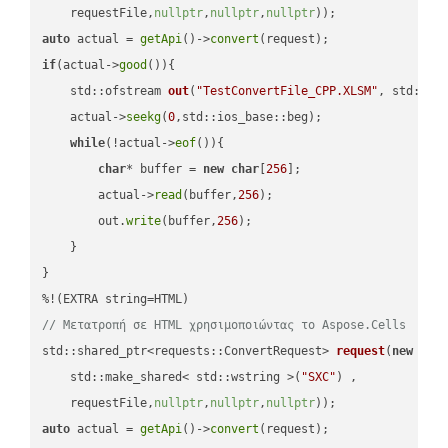
    requestFile,
nullptr
,
nullptr
,
nullptr
))
auto
 actual = 
getApi
()->
convert
if
(actual->
good
()){

std::ofstream 
out
(
"TestConvertFile_CPP.XLSM"
, std::is
    actual->
seekg
(
0
,std::ios_base::beg);

while
(!actual->
eof
()){

char
* buffer = 
new
char
[
256
];

        actual->
read
(buffer,
256
);

        out.
write
(buffer,
256
);

    }

}

// Μετατροπή σε HTML χρησιμοποιώντας το Aspose.Cells
std::shared_ptr<requests::ConvertRequest> 
request
(
new
 requ
    std::make_shared< std::wstring >(
"SXC"
) ,        

    requestFile,
nullptr
,
nullptr
,
nullptr
))
auto
 actual = 
getApi
()->
convert