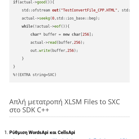
if
(actual->
good
()){

std::ofstream 
out
(
"TestConvertFile_CPP.HTML"
, std::is
    actual->
seekg
(
0
,std::ios_base::beg);

while
(!actual->
eof
()){

char
* buffer = 
new
char
[
256
];

        actual->
read
(buffer,
256
);

        out.
write
(buffer,
256
);

    }

}

%!(EXTRA string=SXC)
Απλή μετατροπή XLSM Files to SXC
στο SDK C++
Ρύθμιση WordsApi και CellsApi