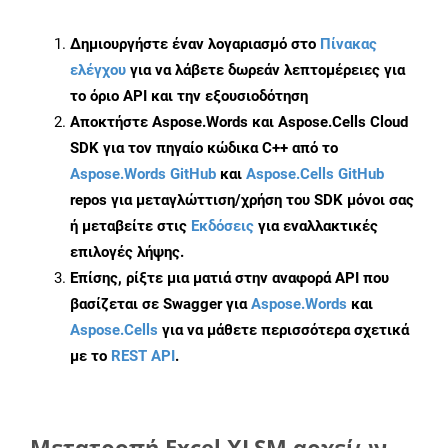
Δημιουργήστε έναν λογαριασμό στο
Πίνακας
ελέγχου
για να λάβετε δωρεάν λεπτομέρειες για
το όριο API και την εξουσιοδότηση
Αποκτήστε Aspose.Words και Aspose.Cells Cloud
SDK για τον πηγαίο κώδικα C++ από το
Aspose.Words GitHub
και
Aspose.Cells GitHub
repos για μεταγλώττιση/χρήση του SDK μόνοι σας
ή μεταβείτε στις
Εκδόσεις
για εναλλακτικές
επιλογές λήψης.
Επίσης, ρίξτε μια ματιά στην αναφορά API που
βασίζεται σε Swagger για
Aspose.Words
και
Aspose.Cells
για να μάθετε περισσότερα σχετικά
με το
REST API
.
Μετατροπή Excel XLSM αρχείων