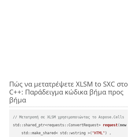
Πώς να μετατρέψετε XLSM to SXC στο
C++: Παράδειγμα κώδικα βήμα προς
βήμα
// Μετατροπή σε XLSM χρησιμοποιώντας το Aspose.Cells
std::shared_ptr<requests::ConvertRequest> 
request
(
new
 requ
    std::make_shared< std::wstring >(
"HTML"
) ,        
