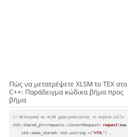
Πώς να μετατρέψετε XLSM to TEX στο
C++: Παράδειγμα κώδικα βήμα προς
βήμα
// Μετατροπή σε XLSM χρησιμοποιώντας το Aspose.Cells
std::shared_ptr<requests::ConvertRequest> 
request
(
new
 requ
    std::make_shared< std::wstring >(
"HTML"
) ,        
