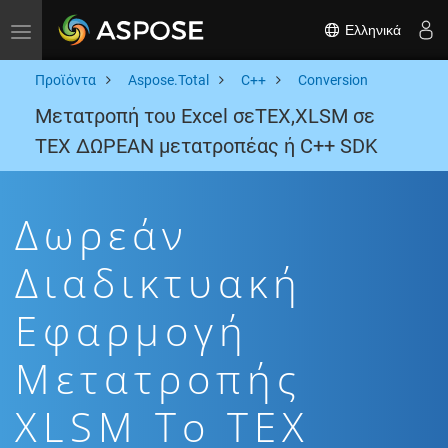
Ελληνικά
Toggle navigation
Προϊόντα
Aspose.Total
C++
Conversion
Μετατροπή του Excel σεTEX,XLSM σε
TEX ΔΩΡΕΑΝ μετατροπέας ή C++ SDK
Δωρεάν
Διαδικτυακή
Εφαρμογή
Μετατροπής
XLSM To TEX