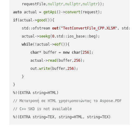
    requestFile,
nullptr
,
nullptr
,
nullptr
))
auto
 actual = 
getApi
()->
convert
if
(actual->
good
()){

std::ofstream 
out
(
"TestConvertFile_CPP.XLSM"
, std::is
    actual->
seekg
(
0
,std::ios_base::beg);

while
(!actual->
eof
()){

char
* buffer = 
new
char
[
256
];

        actual->
read
(buffer,
256
);

        out.
write
(buffer,
256
);

    }

}

// Μετατροπή σε HTML χρησιμοποιώντας το Aspose.PDF
// C++ SKD is not available
%!(EXTRA string=TEX, string=HTML, string=TEX)