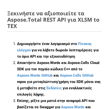
Ξεκινήστε να αξιοποιείτε τα
Aspose.Total REST API για XLSM to
TEX
Δημιουργήστε έναν λογαριασμό στο
Πίνακας
ελέγχου
για να λάβετε δωρεάν λεπτομέρειες για
το όριο API και την εξουσιοδότηση
Αποκτήστε Aspose.Words και Aspose.Cells Cloud
SDK για τον πηγαίο κώδικα C++ από το
Aspose.Words GitHub
και
Aspose.Cells GitHub
repos για μεταγλώττιση/χρήση του SDK μόνοι σας
ή μεταβείτε στις
Εκδόσεις
για εναλλακτικές
επιλογές λήψης.
Επίσης, ρίξτε μια ματιά στην αναφορά API που
βασίζεται σε Swagger για
Aspose.Words
και