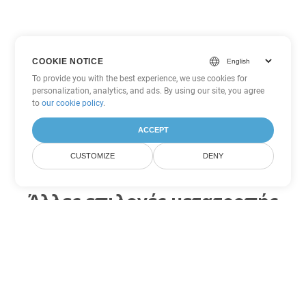
COOKIE NOTICE
To provide you with the best experience, we use cookies for
personalization, analytics, and ads. By using our site, you agree
to
our cookie policy
.
ACCEPT
CUSTOMIZE
DENY
Άλλες επιλογές μετατροπής
Excel
Μετατροπή XLSM σε DOC
DOC:
Microsoft Word Binary Format