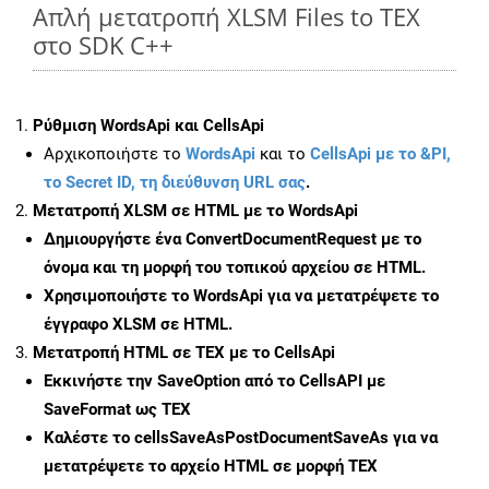
Απλή μετατροπή XLSM Files to TEX
στο SDK C++
Ρύθμιση WordsApi και CellsApi
Αρχικοποιήστε το
WordsApi
και το
CellsApi με το &PI,
το Secret ID, τη διεύθυνση URL σας
.
Μετατροπή XLSM σε HTML με το WordsApi
Δημιουργήστε ένα
ConvertDocumentRequest
με το
όνομα και τη μορφή του τοπικού αρχείου σε HTML.
Χρησιμοποιήστε το WordsApi για να μετατρέψετε το
έγγραφο XLSM σε HTML.
Μετατροπή HTML σε TEX με το CellsApi
Εκκινήστε την
SaveOption
από το CellsAPI με
SaveFormat ως TEX
Καλέστε το
cellsSaveAsPostDocumentSaveAs
για να
μετατρέψετε το αρχείο HTML σε μορφή
TEX